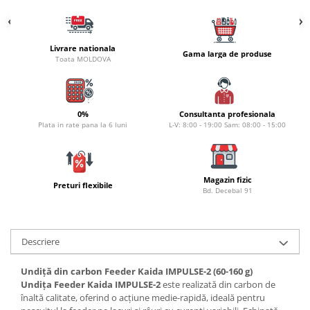
Lazi
Huse
Livrare nationala
Penare
Gama larga de produse
Toata MOLDOVA
Altele
Rucsac
Accesorii conexe pescuit
0%
Consultanta profesionala
Plata in rate pana la 6 luni
L-V: 8:00 - 19:00 Sam: 08:00 - 15:00
Cântare
Instrumente
Ochelari
Magazin fizic
Barci, sonare
Preturi flexibile
Bd. Decebal 91
Accesorii pentru barci
Barci
Sonare
Descriere
Camping pescuit
Undiță din carbon Feeder Kaida IMPULSE-2 (60-160 g)
Accesorii
Undița Feeder Kaida IMPULSE-2
este realizată din carbon de
Aragazuri, incalzitoare
înaltă calitate, oferind o acțiune medie-rapidă, ideală pentru