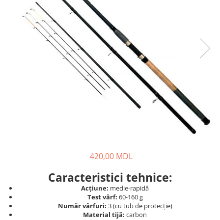
Fire feeder, stationar
Plute si Indicatoare
Platforme feeder, suporturi,
tripoduri
Plumbi, cosulete, momitoare
Carlige Feeder, Stationar
Mincioguri si juvelnice
Accesorii monturi
Genti, huse, galeti
Accesorii si instrumente
Nada, momeala, aditivi
Pescuit la rapitor
420,00 MDL
Lansete la rapitor
Caracteristici tehnice:
Mulinete la rapitor
Acțiune:
medie-rapidă
Fire rapitor
Test vârf:
60-160 g
Carlige la rapitor
Număr vârfuri:
3 (cu tub de protecție)
Material tijă:
carbon
Greutati la rapitor