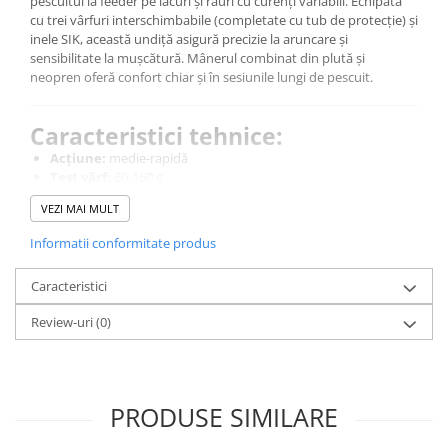
pescuitul la feeder pe lacuri și râuri cu curenți variabili. Echipată
Corturi, Pavilioane
cu trei vârfuri interschimbabile (completate cu tub de protecție) și
Frigidere
inele SIK, această undiță asigură precizie la aruncare și
sensibilitate la mușcătură. Mânerul combinat din plută și
Lanterne
neopren oferă confort chiar și în sesiunile lungi de pescuit.
Mese
Paturi
Caracteristici tehnice:
Saci de dormit, saltele, perne
Acțiune:
medie-rapidă
Scaune
Test vârf:
60-160 g
Umbrele
Număr vârfuri:
3 (cu tub de protecție)
VEZI MAI MULT
Material tijă:
carbon
Vesela
Mâner:
combinat plută + neopren
Imbracaminte, incaltaminte
Informatii conformitate produs
Inele:
SIK
Lungime totală:
3,6 m
Imbracaminte
Caracteristici
Lungime transport:
126 cm
Incaltaminte
Greutate tijă:
410 g
Review-uri
(0)
Pescuit la Fitofag
Distanță aruncare:
până la 90 m
Utilizare recomandată:
potrivită pentru începători și
Accesorii
pescuit pe apă stătătoare sau curenți de râu
Monturi
PRODUSE SIMILARE