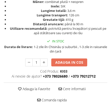
Mâner:
combinat plută + neopren
Naluci
Inele:
SIK
Accesorii rapitor
Lungime totală:
3,6 m
Lungime transport:
126 cm
Monturi rapitor
Greutate tijă:
410 g
Forfaci la rapitor
Distanță aruncare:
până la 90 m
Utilizare recomandată:
potrivită pentru începători și pescuit pe
Momeli la rapitor
apă stătătoare sau curenți de râu
Nada si momeala
IN STOC
Nada
Durata de livrare:
1-2 zile iîn Chisinău şi suburbii , 1-3 zile in raioanele
Pelete
din țară
Boiles
ADAUGA IN COS
Wafters
Pop-up
Cod Produs:
KI03
Momeala artificiala
Ai nevoie de ajutor?
+373 78026680
/
+373 79212712
Seminte si mix de seminte
Adauga la Favorite
Cere informatii
Aditivi, arome, dipuri
Pescuit la copca
Comanda rapida
Bagajerie pescuit
Genti