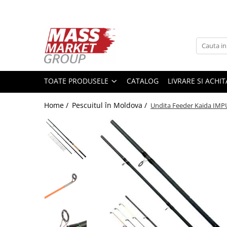
Toate Produsele
Pescuitul în Moldova
Pescuit la crap
TOATE PRODUSELE
CATALOG
LIVRARE SI ACHI
Lansete la crap
Mulinete la crap
Home /
Pescuitul în Moldova /
Undita Feeder Kaida IMPU
Fire Crap
Plumbi, momitoare
Protectie, pastrare
Accesorii nadire, sondare
Accesorii, monturi crap
Rod Pod, picheti, suporti
Carlige crap
Avertizoare si swingere
Pescuit Feeder, Stationar, Pluta