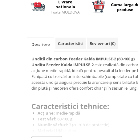
Carlige la rapitor
Livrare
Gama larga d
nationala
Greutati la rapitor
produse
Toata MOLDOVA
Naluci
Accesorii rapitor
Monturi rapitor
Forfaci la rapitor
Caracteristici
Review-uri
(0)
Descriere
Momeli la rapitor
Nada si momeala
Undiță din carbon Feeder Kaida IMPULSE-2 (60-160 g)
Undița Feeder Kaida IMPULSE-2
este realizată din carbon
Nada
acțiune medie-rapidă, ideală pentru pescuitul la feeder pe lac
Pelete
Echipată cu trei vârfuri interschimbabile (completate cu tub 
Boiles
această undiță asigură precizie la aruncare și sensibilitat
din plută și neopren oferă confort chiar și în sesiunile lungi
Wafters
Pop-up
Caracteristici tehnice:
Momeala artificiala
Acțiune:
medie-rapidă
Seminte si mix de seminte
Test vârf:
60-160 g
Aditivi, arome, dipuri
Număr vârfuri:
3 (cu tub de protecție)
Pescuit la copca
Material tijă:
carbon
Mâner:
combinat plută + neopren