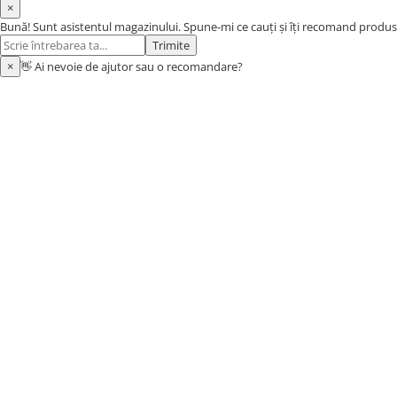
×
Vopsele pentru haine
Bună! Sunt asistentul magazinului. Spune-mi ce cauți și îți recomand produs
Chimie de uz casnic
Trimite
×
👋 Ai nevoie de ajutor sau o recomandare?
Detergenţi si produse pentru rufe
Vopsele pentru haine
Ingrijire tehnica casnica
Produse pentru curățenie
Certificate cadou
Multimedia
Sport-Turism-Odihna
Accesorii
Aragazuri, incalzitoare
Corturi, Pavilioane
Lanterne
Mese