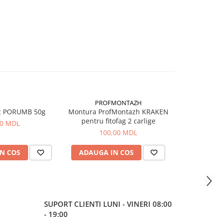
PROFMONTAZH
c PORUMB 50g
Montura ProfMontazh KRAKEN
Aluna Ti
pentru fitofag 2 carlige
00 MDL
100,00 MDL
N COS
ADAUGA IN COS
ADAUG
SUPORT CLIENTI
LUNI - VINERI 08:00
- 19:00