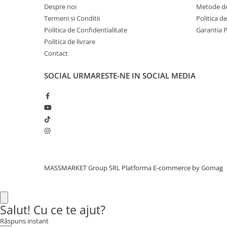
Despre noi
Metode de
Aragazuri, incalzitoare
Termeni si Conditii
Politica d
Corturi, Pavilioane
Politica de Confidentialitate
Garantia 
Frigidere
Politica de livrare
Lanterne
Contact
Mese
Paturi
SOCIAL
URMARESTE-NE IN SOCIAL MEDIA
Saci de dormit, saltele, perne
Scaune
Umbrele
Vesela
Imbracaminte, incaltaminte
Imbracaminte
MASSMARKET Group SRL
Platforma E-commerce by Gomag
Incaltaminte
Pescuit la Fitofag
Accesorii
Salut! Cu ce te ajut?
Monturi
Răspuns instant
Pentru vinatori