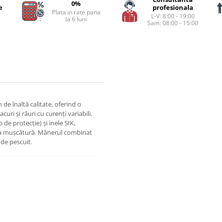
0%
e
profesionala
Plata in rate pana
L-V: 8:00 - 19:00
la 6 luni
Sam: 08:00 - 15:00
 de înaltă calitate, oferind o
uri și râuri cu curenți variabili.
de protecție) și inele SIK,
e la mușcătură. Mânerul combinat
 de pescuit.