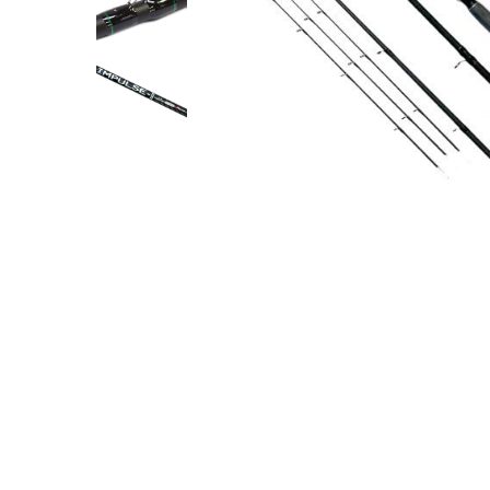
Lansete Feeder, Stationar, Pluta
Mulinete Feeder, Stationar, Pluta
Fire feeder, stationar
Plute si Indicatoare
Platforme feeder, suporturi,
tripoduri
Plumbi, cosulete, momitoare
Carlige Feeder, Stationar
Mincioguri si juvelnice
Accesorii monturi
Genti, huse, galeti
Accesorii si instrumente
Nada, momeala, aditivi
Pescuit la rapitor
Lansete la rapitor
Mulinete la rapitor
Fire rapitor