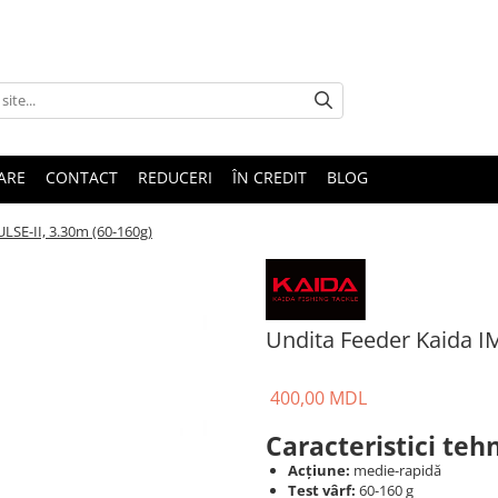
TARE
CONTACT
REDUCERI
ÎN CREDIT
BLOG
LSE-II, 3.30m (60-160g)
Undita Feeder Kaida I
400,00 MDL
Caracteristici tehn
Acțiune:
medie-rapidă
Test vârf:
60-160 g