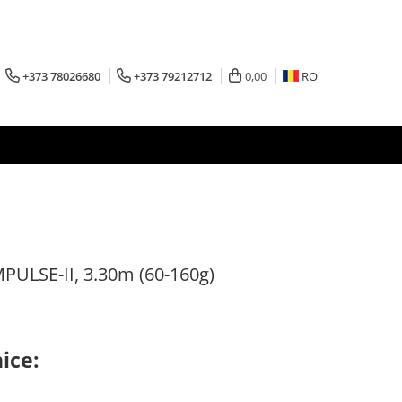
+373 78026680
+373 79212712
0,00
RO
MPULSE-II, 3.30m (60-160g)
ice: