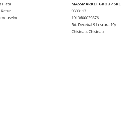
 Plata
MASSMARKET GROUP SRL
e Retur
0309113
Produselor
1019600039876
Bd. Decebal 91 ( scara 10)
Chisinau, Chisinau