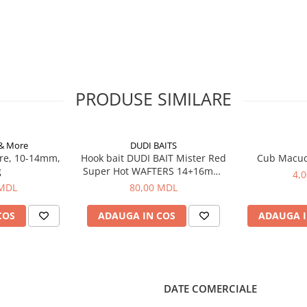
i pescuit pe apă stătătoare sau
PRODUSE SIMILARE
 & More
DUDI BAITS
re, 10-14mm,
Hook bait DUDI BAIT Mister Red
Cub Macu
g
Super Hot WAFTERS 14+16mm,
4,
100g
 MDL
80,00 MDL
COS
ADAUGA IN COS
ADAUGA I
DATE COMERCIALE