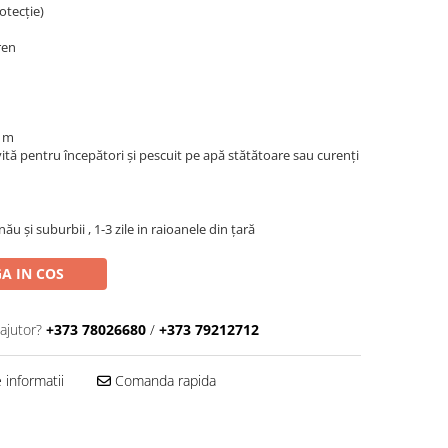
otecție)
ren
0 m
ită pentru începători și pescuit pe apă stătătoare sau curenți
inău şi suburbii , 1-3 zile in raioanele din țară
A IN COS
ajutor?
+373 78026680
/
+373 79212712
informatii
Comanda rapida