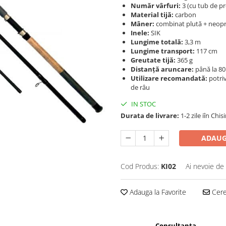
Număr vârfuri:
3 (cu tub de pr
Material tijă:
carbon
Mâner:
combinat plută + neop
Inele:
SIK
Lungime totală:
3,3 m
Lungime transport:
117 cm
Greutate tijă:
365 g
Distanță aruncare:
până la 8
Utilizare recomandată:
potriv
de râu
IN STOC
Durata de livrare:
1-2 zile iîn Chis
ADAUG
Cod Produs:
KI02
Ai nevoie de 
Adauga la Favorite
Cere 
Consultanta