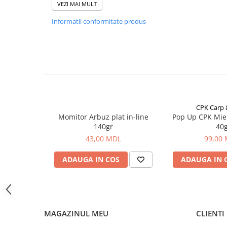
Bagajerie pescuit
VEZI MAI MULT
Inele:
SIK
Lungime totală:
3,3 m
Genti
Informatii conformitate produs
Lungime transport:
117 cm
Lazi
Greutate tijă:
365 g
Huse
Distanță aruncare:
până la 80 m
Utilizare recomandată:
potrivită pentru începători ș
Penare
curenți de râu
Altele
Rucsac
Accesorii conexe pescuit
CPK Carp
Cântare
Momitor Arbuz plat in-line
Pop Up CPK Mie
Instrumente
140gr
40
43,00 MDL
99,00
Ochelari
Barci, sonare
ADAUGA IN COS
ADAUGA IN 
Accesorii pentru barci
Barci
Sonare
Camping pescuit
MAGAZINUL MEU
CLIENTI
Accesorii