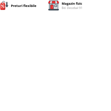
Magazin fizic
Preturi flexibile
Bd. Decebal 91