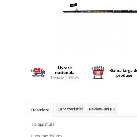
Lansete Feeder, Stationar, Pluta
Mulinete Feeder, Stationar, Pluta
Fire feeder, stationar
Plute si Indicatoare
Platforme feeder, suporturi,
tripoduri
Plumbi, cosulete, momitoare
Carlige Feeder, Stationar
Mincioguri si juvelnice
Livrare
Gama larga d
Accesorii monturi
nationala
produse
Toata MOLDOVA
Genti, huse, galeti
Accesorii si instrumente
Nada, momeala, aditivi
Pescuit la rapitor
Caracteristici
Review-uri
(0)
Descriere
Lansete la rapitor
Mulinete la rapitor
Tip tijă: mufă
Fire rapitor
Lungime: 390 cm