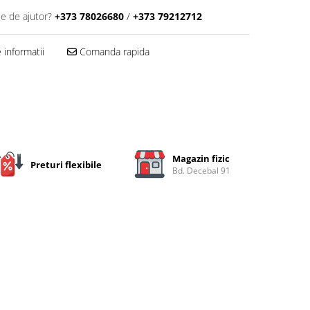
ie de ajutor?
+373 78026680
/
+373 79212712
informatii
Comanda rapida
Magazin fizic
Preturi flexibile
Bd. Decebal 91