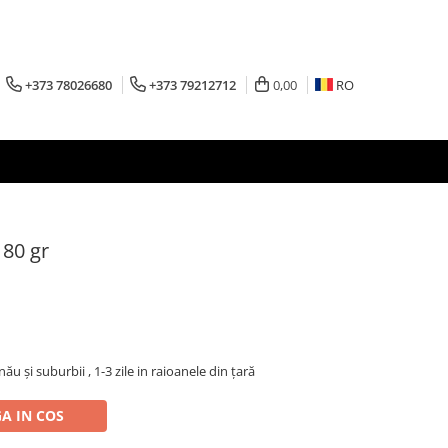
+373 78026680
+373 79212712
0,00
RO
80 gr
inău şi suburbii , 1-3 zile in raioanele din țară
A IN COS