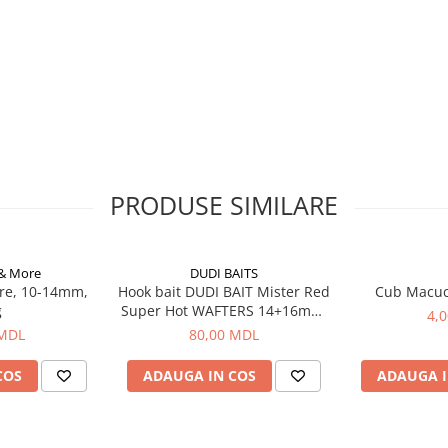
PRODUSE SIMILARE
 & More
DUDI BAITS
re, 10-14mm,
Hook bait DUDI BAIT Mister Red
Cub Macu
g
Super Hot WAFTERS 14+16mm,
4,
100g
 MDL
80,00 MDL
COS
ADAUGA IN COS
ADAUGA I