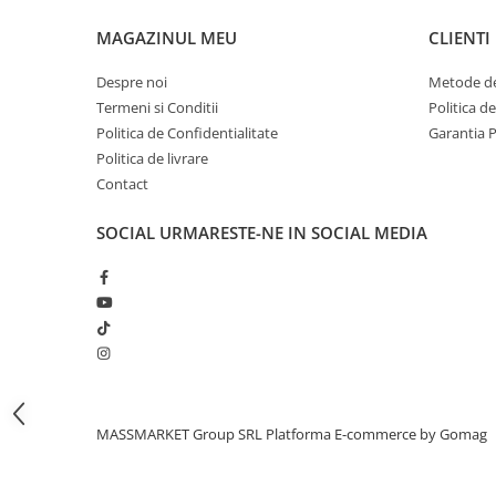
Bagajerie pescuit
MAGAZINUL MEU
CLIENTI
Genti
Lazi
Despre noi
Metode de
Huse
Termeni si Conditii
Politica d
Penare
Politica de Confidentialitate
Garantia 
Altele
Politica de livrare
Rucsac
Contact
Accesorii conexe pescuit
SOCIAL
URMARESTE-NE IN SOCIAL MEDIA
Cântare
Instrumente
Ochelari
Barci, sonare
Accesorii pentru barci
Barci
Sonare
MASSMARKET Group SRL
Platforma E-commerce by Gomag
Camping pescuit
Accesorii