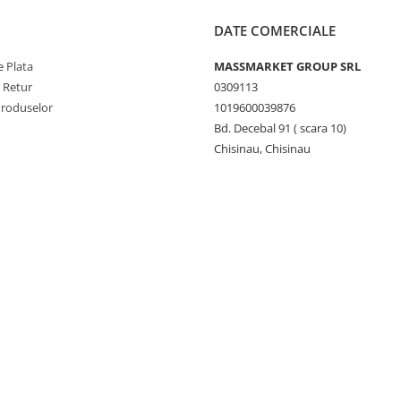
DATE COMERCIALE
 Plata
MASSMARKET GROUP SRL
e Retur
0309113
Produselor
1019600039876
Bd. Decebal 91 ( scara 10)
Chisinau, Chisinau