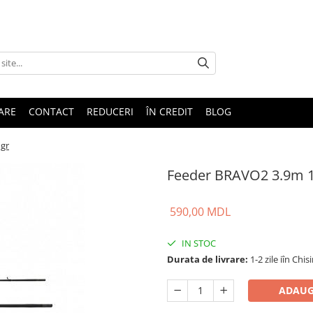
TARE
CONTACT
REDUCERI
ÎN CREDIT
BLOG
gr
Feeder BRAVO2 3.9m 1
590,00 MDL
IN STOC
Durata de livrare:
1-2 zile iîn Chis
ADAUG