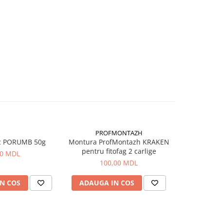
PROFMONTAZH
c PORUMB 50g
Montura ProfMontazh KRAKEN
Aluna Ti
pentru fitofag 2 carlige
00 MDL
100,00 MDL
N COS
ADAUGA IN COS
ADAUG