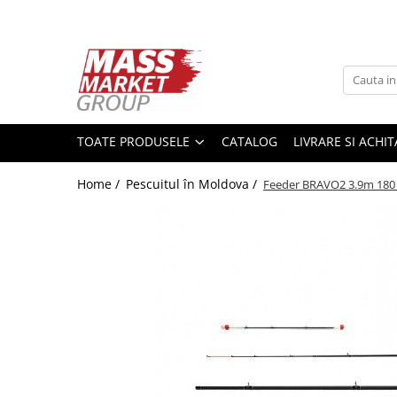
Toate Produsele
Pescuitul în Moldova
Pescuit la crap
TOATE PRODUSELE
CATALOG
LIVRARE SI ACHI
Lansete la crap
Mulinete la crap
Home /
Pescuitul în Moldova /
Feeder BRAVO2 3.9m 180 
Fire Crap
Plumbi, momitoare
Protectie, pastrare
Accesorii nadire, sondare
Accesorii, monturi crap
Rod Pod, picheti, suporti
Carlige crap
Avertizoare si swingere
Pescuit Feeder, Stationar, Pluta