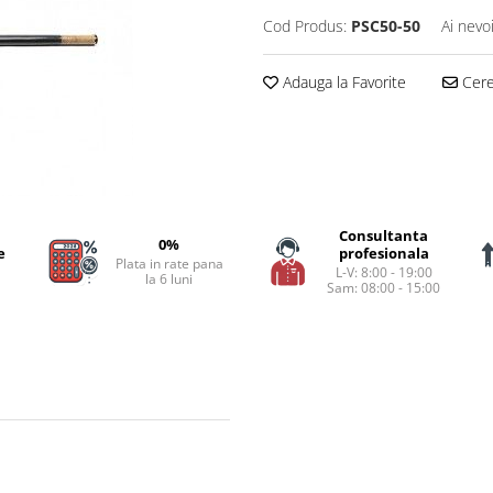
Cod Produs:
PSC50-50
Ai nevo
Adauga la Favorite
Cere 
Consultanta
0%
e
profesionala
Plata in rate pana
L-V: 8:00 - 19:00
la 6 luni
Sam: 08:00 - 15:00