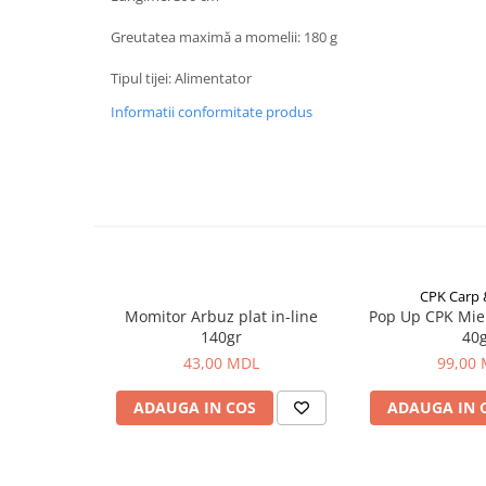
Carlige la rapitor
Greutati la rapitor
Greutatea maximă a momelii: 180 g
Naluci
Tipul tijei: Alimentator
Accesorii rapitor
Informatii conformitate produs
Monturi rapitor
Forfaci la rapitor
Momeli la rapitor
Nada si momeala
Nada
Pelete
Boiles
CPK Carp
Wafters
Momitor Arbuz plat in-line
Pop Up CPK Mie
140gr
40
Pop-up
43,00 MDL
99,00
Momeala artificiala
Seminte si mix de seminte
ADAUGA IN COS
ADAUGA IN 
Aditivi, arome, dipuri
Pescuit la copca