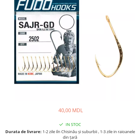
Fire feeder, stationar
Plute si Indicatoare
Platforme feeder, suporturi,
tripoduri
Plumbi, cosulete, momitoare
Carlige Feeder, Stationar
Mincioguri si juvelnice
Accesorii monturi
Genti, huse, galeti
Accesorii si instrumente
Nada, momeala, aditivi
Pescuit la rapitor
Lansete la rapitor
40,00 MDL
Mulinete la rapitor
Fire rapitor
IN STOC
Carlige la rapitor
Durata de livrare:
1-2 zile iîn Chisinău şi suburbii , 1-3 zile in raioanele
Greutati la rapitor
din țară