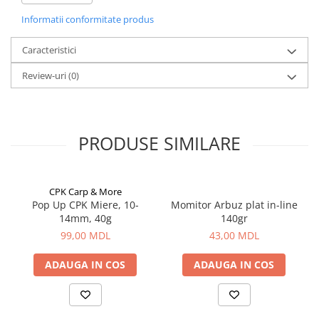
Corturi, Pavilioane
seamă, deoarece principalul său avantaj este profilul său îngust.
Informatii conformitate produs
De-a lungul istoriei sale, compania a produs doar cârlige, și doar
Frigidere
recent a adăugat la gama sa de produse și firul de pescuit.
Lanterne
Datorită acestei concentrări înguste și a măiestriei japoneze,
Caracteristici
Mese
compania rămâne de neegalat în nișa sa.
Review-uri
(0)
Paturi
Saci de dormit, saltele, perne
Scaune
Umbrele
PRODUSE SIMILARE
Vesela
Imbracaminte, incaltaminte
CPK Carp & More
Imbracaminte
Pop Up CPK Miere, 10-
Momitor Arbuz plat in-line
Incaltaminte
14mm, 40g
140gr
Pescuit la Fitofag
99,00 MDL
43,00 MDL
Accesorii
ADAUGA IN COS
ADAUGA IN COS
Monturi