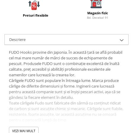
Lazi
Magazin fizic
Huse
Preturi flexibile
Bd. Decebal 91
Penare
Altele
Rucsac
Descriere
Accesorii conexe pescuit
FUDO Hooks provine din Japonia. În această țară se află probabil
Cântare
cel mai mare număr de mărci de succes de echipamente de
Instrumente
pescuit. Produsele FUDO sunt o combinație excelentă de înaltă
calitate, preț accesibil și abilități profesionale excelente ale
Ochelari
oamenilor care lucrează la crearea lor.
Barci, sonare
Cârligele FUDO sunt populare în întreaga lume. Marca produce
cârlige de diferite dimensiuni și forme. Inginerii care lucrează
Accesorii pentru barci
pentru această companie sunt și ei înșiși pescari activi, așa că se
Barci
gândesc la fiecare element în detaliu.
Sonare
Toate cârligele Fudo sunt fabricate din sârmă cu conținut ridicat
de carbon și sunt ascuțite chimic și mecanic. Cârligele sunt fiabile,
Camping pescuit
rezistente, foarte ascuțite, iar această ascuțime nu se omoară
Accesorii
pentru o perioadă lungă de timp.
Gama de modele este imensă.
Aragazuri, incalzitoare
Marca japoneză FUDO Hooks este cu siguranță demnă de luat în
VEZI MAI MULT