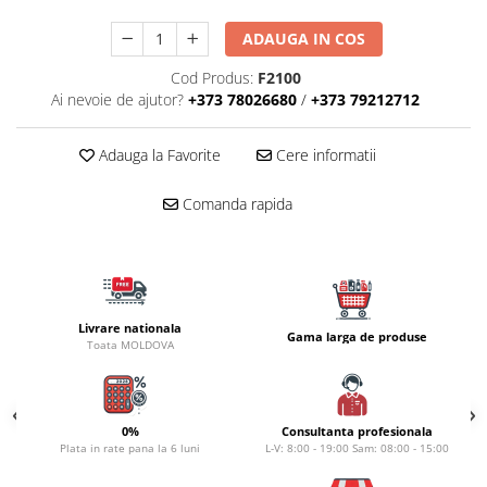
Naluci
ADAUGA IN COS
Accesorii rapitor
Monturi rapitor
Cod Produs:
F2100
Ai nevoie de ajutor?
+373 78026680
/
+373 79212712
Forfaci la rapitor
Momeli la rapitor
Adauga la Favorite
Cere informatii
Nada si momeala
Nada
Comanda rapida
Pelete
Boiles
Wafters
Pop-up
Livrare nationala
Momeala artificiala
Gama larga de produse
Toata MOLDOVA
Seminte si mix de seminte
Aditivi, arome, dipuri
Pescuit la copca
0%
Consultanta profesionala
Plata in rate pana la 6 luni
L-V: 8:00 - 19:00 Sam: 08:00 - 15:00
Bagajerie pescuit
Genti