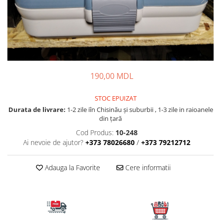
Fire feeder, stationar
Plute si Indicatoare
Platforme feeder, suporturi,
tripoduri
Plumbi, cosulete, momitoare
Carlige Feeder, Stationar
190,00 MDL
Mincioguri si juvelnice
STOC EPUIZAT
Accesorii monturi
Durata de livrare:
1-2 zile iîn Chisinău şi suburbii , 1-3 zile in raioanele
Genti, huse, galeti
din țară
Accesorii si instrumente
Cod Produs:
10-248
Nada, momeala, aditivi
Ai nevoie de ajutor?
+373 78026680
/
+373 79212712
Pescuit la rapitor
Lansete la rapitor
Adauga la Favorite
Cere informatii
Mulinete la rapitor
Fire rapitor
Carlige la rapitor
Greutati la rapitor