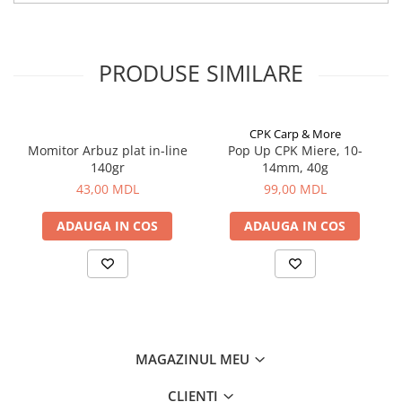
Lazi
Huse
PRODUSE SIMILARE
Penare
Altele
Rucsac
CPK Carp & More
Accesorii conexe pescuit
Momitor Arbuz plat in-line
Pop Up CPK Miere, 10-
140gr
14mm, 40g
Cântare
43,00 MDL
99,00 MDL
Instrumente
Ochelari
ADAUGA IN COS
ADAUGA IN COS
Barci, sonare
Accesorii pentru barci
Barci
Sonare
Camping pescuit
MAGAZINUL MEU
Accesorii
Aragazuri, incalzitoare
CLIENTI