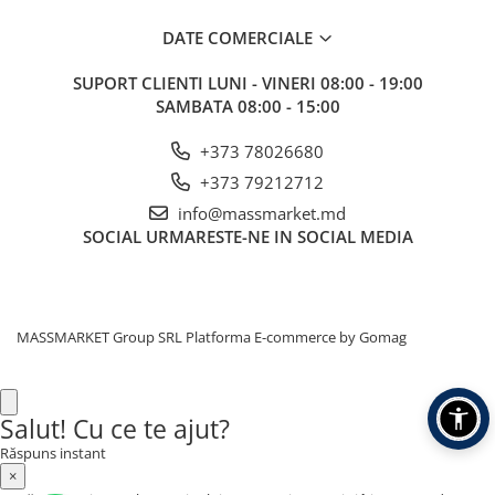
Corturi, Pavilioane
DATE COMERCIALE
Frigidere
Lanterne
SUPORT CLIENTI
LUNI - VINERI 08:00 - 19:00
Mese
SAMBATA 08:00 - 15:00
Paturi
+373 78026680
Saci de dormit, saltele, perne
+373 79212712
Scaune
Umbrele
info@massmarket.md
SOCIAL
URMARESTE-NE IN SOCIAL MEDIA
Vesela
Imbracaminte, incaltaminte
Imbracaminte
Incaltaminte
MASSMARKET Group SRL
Platforma E-commerce by Gomag
Pescuit la Fitofag
Accesorii
Salut! Cu ce te ajut?
Monturi
Răspuns instant
×