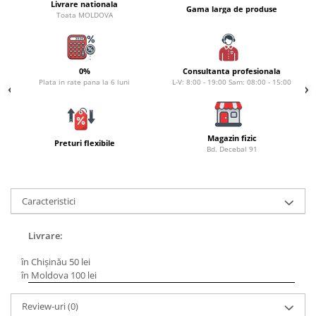
Livrare nationala
Gama larga de produse
Naluci
Toata MOLDOVA
Accesorii rapitor
Monturi rapitor
Forfaci la rapitor
0%
Consultanta profesionala
Plata in rate pana la 6 luni
L-V: 8:00 - 19:00 Sam: 08:00 - 15:00
Momeli la rapitor
Nada si momeala
Nada
Magazin fizic
Pelete
Preturi flexibile
Bd. Decebal 91
Boiles
Wafters
Pop-up
Caracteristici
Momeala artificiala
Seminte si mix de seminte
Livrare:
Aditivi, arome, dipuri
în Chișinău 50 lei
Pescuit la copca
în Moldova 100 lei
Bagajerie pescuit
Review-uri
(0)
Genti