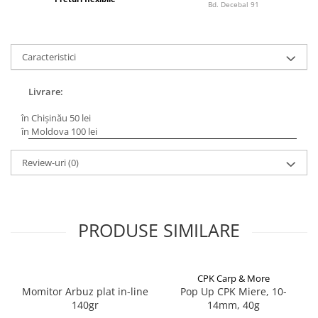
Bagajerie pescuit
Bd. Decebal 91
Genti
Lazi
Caracteristici
Huse
Penare
Livrare:
Altele
Rucsac
în Chișinău 50 lei
în Moldova 100 lei
Accesorii conexe pescuit
Cântare
Review-uri
(0)
Instrumente
Ochelari
Barci, sonare
PRODUSE SIMILARE
Accesorii pentru barci
Barci
Sonare
CPK Carp & More
Camping pescuit
Momitor Arbuz plat in-line
Pop Up CPK Miere, 10-
140gr
14mm, 40g
Accesorii