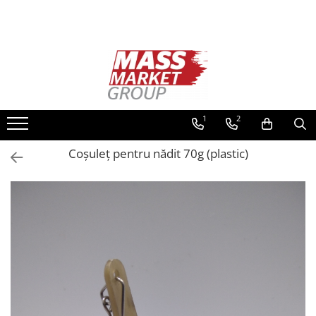
Toate Produsele
Pescuitul în Moldova
Pescuit la crap
Lansete la crap
1
2
Mulinete la crap
Coșuleț pentru nădit 70g (plastic)
Fire Crap
Plumbi, momitoare
Protectie, pastrare
Accesorii nadire, sondare
Accesorii, monturi crap
Rod Pod, picheti, suporti
Carlige crap
Avertizoare si swingere
Pescuit Feeder, Stationar, Pluta