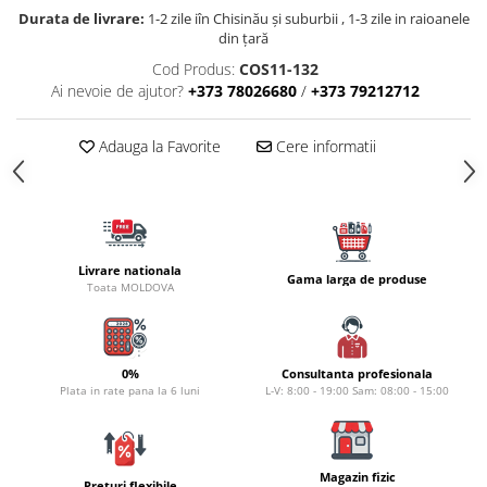
Carlige la rapitor
Durata de livrare:
1-2 zile iîn Chisinău şi suburbii , 1-3 zile in raioanele
Greutati la rapitor
din țară
Naluci
Cod Produs:
COS11-132
Accesorii rapitor
Ai nevoie de ajutor?
+373 78026680
/
+373 79212712
Monturi rapitor
Forfaci la rapitor
Adauga la Favorite
Cere informatii
Momeli la rapitor
Nada si momeala
Nada
Pelete
Livrare nationala
Gama larga de produse
Boiles
Toata MOLDOVA
Wafters
Pop-up
Momeala artificiala
0%
Consultanta profesionala
Plata in rate pana la 6 luni
L-V: 8:00 - 19:00 Sam: 08:00 - 15:00
Seminte si mix de seminte
Aditivi, arome, dipuri
Pescuit la copca
Magazin fizic
Preturi flexibile