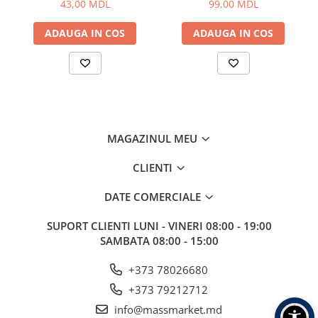
43,00 MDL
99,00 MDL
Aragazuri, incalzitoare
Corturi, Pavilioane
ADAUGA IN COS
ADAUGA IN COS
Frigidere
Lanterne
Mese
Paturi
Saci de dormit, saltele, perne
MAGAZINUL MEU
Scaune
Umbrele
CLIENTI
Vesela
DATE COMERCIALE
Imbracaminte, incaltaminte
Imbracaminte
SUPORT CLIENTI
LUNI - VINERI 08:00 - 19:00
Incaltaminte
SAMBATA 08:00 - 15:00
Pescuit la Fitofag
+373 78026680
Accesorii
+373 79212712
Monturi
info@massmarket.md
Pentru vinatori