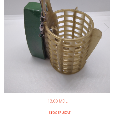
Lansete Feeder, Stationar, Pluta
Mulinete Feeder, Stationar, Pluta
Fire feeder, stationar
Plute si Indicatoare
Platforme feeder, suporturi,
tripoduri
Plumbi, cosulete, momitoare
Carlige Feeder, Stationar
Mincioguri si juvelnice
Accesorii monturi
Genti, huse, galeti
Accesorii si instrumente
Nada, momeala, aditivi
Pescuit la rapitor
Lansete la rapitor
13,00 MDL
Mulinete la rapitor
Fire rapitor
STOC EPUIZAT