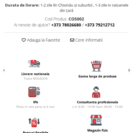
Naluci
Durata de livrare:
1-2 zile iîn Chisinău şi suburbii , 1-3 zile in raioanele
din țară
Accesorii rapitor
Cod Produs:
COS002
Monturi rapitor
Ai nevoie de ajutor?
+373 78026680
/
+373 79212712
Forfaci la rapitor
Momeli la rapitor
Adauga la Favorite
Cere informatii
Nada si momeala
Nada
Pelete
Boiles
Livrare nationala
Wafters
Gama larga de produse
Toata MOLDOVA
Pop-up
Momeala artificiala
Seminte si mix de seminte
0%
Consultanta profesionala
Aditivi, arome, dipuri
Plata in rate pana la 6 luni
L-V: 8:00 - 19:00 Sam: 08:00 - 15:00
Pescuit la copca
Bagajerie pescuit
Magazin fizic
Genti
Preturi flexibile