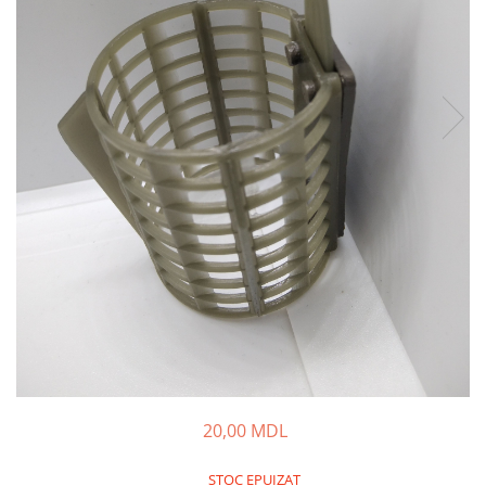
Fire feeder, stationar
Plute si Indicatoare
Platforme feeder, suporturi,
tripoduri
Plumbi, cosulete, momitoare
Carlige Feeder, Stationar
Mincioguri si juvelnice
Accesorii monturi
Genti, huse, galeti
Accesorii si instrumente
Nada, momeala, aditivi
Pescuit la rapitor
Lansete la rapitor
Mulinete la rapitor
Fire rapitor
20,00 MDL
Carlige la rapitor
Greutati la rapitor
STOC EPUIZAT