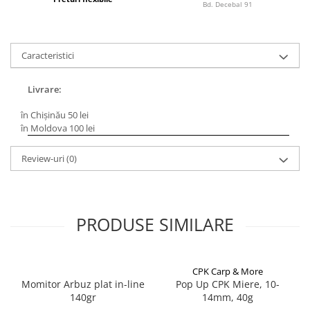
Bd. Decebal 91
Lazi
Huse
Penare
Caracteristici
Altele
Rucsac
Livrare:
Accesorii conexe pescuit
în Chișinău 50 lei
în Moldova 100 lei
Cântare
Instrumente
Review-uri
(0)
Ochelari
Barci, sonare
Accesorii pentru barci
PRODUSE SIMILARE
Barci
Sonare
Camping pescuit
CPK Carp & More
Accesorii
Momitor Arbuz plat in-line
Pop Up CPK Miere, 10-
140gr
14mm, 40g
Aragazuri, incalzitoare