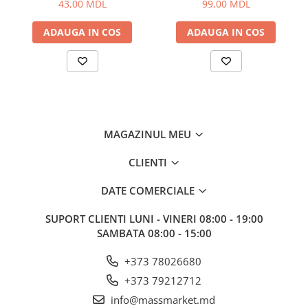
43,00 MDL
99,00 MDL
Corturi, Pavilioane
Frigidere
ADAUGA IN COS
ADAUGA IN COS
Lanterne
Mese
Paturi
Saci de dormit, saltele, perne
Scaune
Umbrele
MAGAZINUL MEU
Vesela
CLIENTI
Imbracaminte, incaltaminte
Imbracaminte
DATE COMERCIALE
Incaltaminte
SUPORT CLIENTI
LUNI - VINERI 08:00 - 19:00
Pescuit la Fitofag
SAMBATA 08:00 - 15:00
Accesorii
+373 78026680
Monturi
+373 79212712
info@massmarket.md