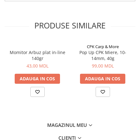
Bagajerie pescuit
Genti
Lazi
PRODUSE SIMILARE
Huse
Penare
Altele
CPK Carp & More
Rucsac
Momitor Arbuz plat in-line
Pop Up CPK Miere, 10-
140gr
14mm, 40g
Accesorii conexe pescuit
43,00 MDL
99,00 MDL
Cântare
Instrumente
ADAUGA IN COS
ADAUGA IN COS
Ochelari
Barci, sonare
Accesorii pentru barci
Barci
Sonare
MAGAZINUL MEU
Camping pescuit
CLIENTI
Accesorii