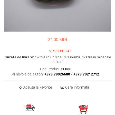
Lansete Feeder, Stationar, Pluta
Mulinete Feeder, Stationar, Pluta
Fire feeder, stationar
Plute si Indicatoare
Platforme feeder, suporturi,
tripoduri
24,00 MDL
Plumbi, cosulete, momitoare
Carlige Feeder, Stationar
STOC EPUIZAT
Mincioguri si juvelnice
Durata de livrare:
1-2 zile iîn Chisinău şi suburbii , 1-3 zile in raioanele
Accesorii monturi
din țară
Genti, huse, galeti
Cod Produs:
CFB80
Accesorii si instrumente
Ai nevoie de ajutor?
+373 78026680
/
+373 79212712
Nada, momeala, aditivi
Adauga la Favorite
Cere informatii
Pescuit la rapitor
Lansete la rapitor
Mulinete la rapitor
Fire rapitor