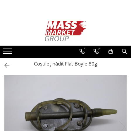
Toate Produsele
Pescuitul în Moldova
Pescuit la crap
Lansete la crap
1
2
Mulinete la crap
Coșuleț nădit Flat-Boyle 80g
Fire Crap
Plumbi, momitoare
Protectie, pastrare
Accesorii nadire, sondare
Accesorii, monturi crap
Rod Pod, picheti, suporti
Carlige crap
Avertizoare si swingere
Pescuit Feeder, Stationar, Pluta