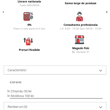
Carlige la rapitor
Livrare nationala
Gama larga de produse
Toata MOLDOVA
Greutati la rapitor
Naluci
Accesorii rapitor
0%
Consultanta profesionala
Monturi rapitor
Plata in rate pana la 6 luni
L-V: 8:00 - 19:00 Sam: 08:00 - 15:00
Forfaci la rapitor
Momeli la rapitor
Nada si momeala
Magazin fizic
Preturi flexibile
Bd. Decebal 91
Nada
Pelete
Boiles
Caracteristici
Wafters
Pop-up
Livrare:
Momeala artificiala
Seminte si mix de seminte
în Chișinău 50 lei
în Moldova 100 lei
Aditivi, arome, dipuri
Pescuit la copca
Review-uri
(0)