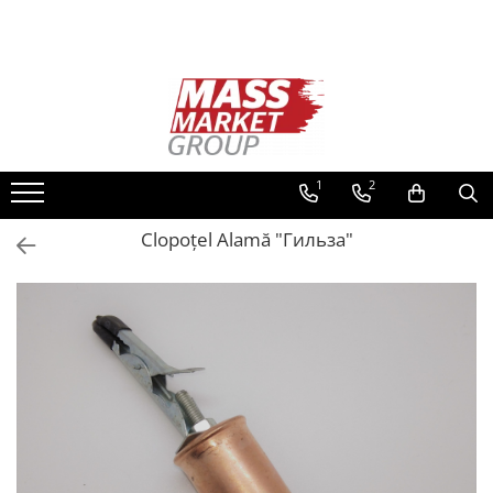
Toate Produsele
Pescuitul în Moldova
Pescuit la crap
Lansete la crap
1
2
Mulinete la crap
Clopoțel Alamă "Гильза"
Fire Crap
Plumbi, momitoare
Protectie, pastrare
Accesorii nadire, sondare
Accesorii, monturi crap
Rod Pod, picheti, suporti
Carlige crap
Avertizoare si swingere
Pescuit Feeder, Stationar, Pluta