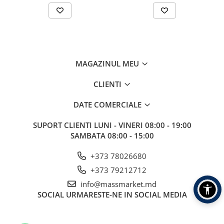
Aragazuri, incalzitoare
Corturi, Pavilioane
Frigidere
Lanterne
Mese
MAGAZINUL MEU
Paturi
CLIENTI
Saci de dormit, saltele, perne
Scaune
DATE COMERCIALE
Umbrele
SUPORT CLIENTI
LUNI - VINERI 08:00 - 19:00
Vesela
SAMBATA 08:00 - 15:00
Imbracaminte, incaltaminte
Imbracaminte
+373 78026680
Incaltaminte
+373 79212712
Pescuit la Fitofag
info@massmarket.md
SOCIAL
URMARESTE-NE IN SOCIAL MEDIA
Accesorii
Monturi
Pentru vinatori