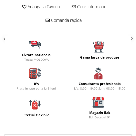
Carlige la rapitor
Adauga la Favorite
Cere informatii
Greutati la rapitor
Naluci
Comanda rapida
Accesorii rapitor
Monturi rapitor
Forfaci la rapitor
Momeli la rapitor
Nada si momeala
Livrare nationala
Gama larga de produse
Toata MOLDOVA
Nada
Pelete
Boiles
0%
Consultanta profesionala
Wafters
Plata in rate pana la 6 luni
L-V: 8:00 - 19:00 Sam: 08:00 - 15:00
Pop-up
Momeala artificiala
Seminte si mix de seminte
Magazin fizic
Preturi flexibile
Bd. Decebal 91
Aditivi, arome, dipuri
Pescuit la copca