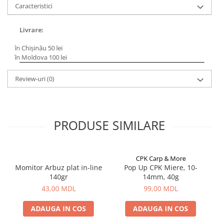
Bagajerie pescuit
Caracteristici
Genti
Lazi
Livrare:
Huse
în Chișinău 50 lei
Penare
în Moldova 100 lei
Altele
Review-uri
(0)
Rucsac
Accesorii conexe pescuit
Cântare
Instrumente
PRODUSE SIMILARE
Ochelari
Barci, sonare
CPK Carp & More
Accesorii pentru barci
Momitor Arbuz plat in-line
Pop Up CPK Miere, 10-
Barci
140gr
14mm, 40g
Sonare
43,00 MDL
99,00 MDL
Camping pescuit
ADAUGA IN COS
ADAUGA IN COS
Accesorii