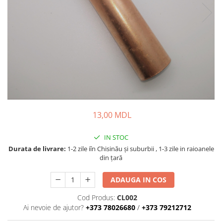
Lansete Feeder, Stationar, Pluta
Mulinete Feeder, Stationar, Pluta
Fire feeder, stationar
Plute si Indicatoare
Platforme feeder, suporturi,
tripoduri
Plumbi, cosulete, momitoare
Carlige Feeder, Stationar
Mincioguri si juvelnice
13,00 MDL
Accesorii monturi
Genti, huse, galeti
IN STOC
Accesorii si instrumente
Durata de livrare:
1-2 zile iîn Chisinău şi suburbii , 1-3 zile in raioanele
Nada, momeala, aditivi
din țară
Pescuit la rapitor
ADAUGA IN COS
Lansete la rapitor
Mulinete la rapitor
Cod Produs:
CL002
Ai nevoie de ajutor?
+373 78026680
/
+373 79212712
Fire rapitor