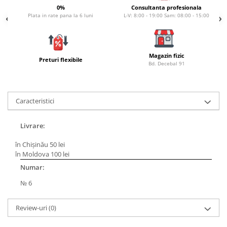
Carlige la rapitor
0%
Consultanta profesionala
Greutati la rapitor
Plata in rate pana la 6 luni
L-V: 8:00 - 19:00 Sam: 08:00 - 15:00
Naluci
Accesorii rapitor
Monturi rapitor
Magazin fizic
Preturi flexibile
Bd. Decebal 91
Forfaci la rapitor
Momeli la rapitor
Nada si momeala
Caracteristici
Nada
Pelete
Livrare:
Boiles
în Chișinău 50 lei
Wafters
în Moldova 100 lei
Pop-up
Numar:
Momeala artificiala
№ 6
Seminte si mix de seminte
Aditivi, arome, dipuri
Review-uri
(0)
Pescuit la copca