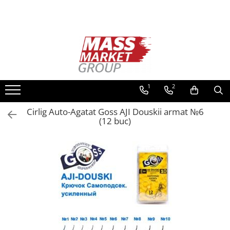
Toate Produsele
Pescuitul în Moldova
Pescuit la crap
Lansete la crap
1
2
Mulinete la crap
Cirlig Auto-Agatat Goss AJI Douskii armat №6
Fire Crap
(12 buc)
Plumbi, momitoare
Protectie, pastrare
Accesorii nadire, sondare
Accesorii, monturi crap
Rod Pod, picheti, suporti
Carlige crap
Avertizoare si swingere
Pescuit Feeder, Stationar, Pluta