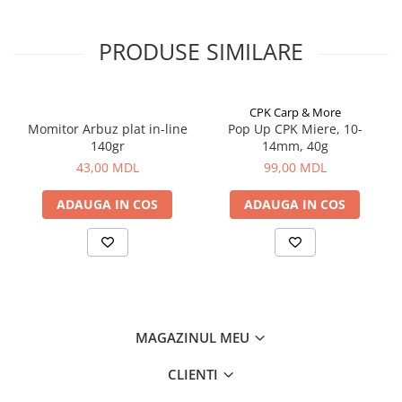
Bagajerie pescuit
Genti
PRODUSE SIMILARE
Lazi
Huse
Penare
CPK Carp & More
Altele
Momitor Arbuz plat in-line
Pop Up CPK Miere, 10-
140gr
14mm, 40g
Rucsac
43,00 MDL
99,00 MDL
Accesorii conexe pescuit
Cântare
ADAUGA IN COS
ADAUGA IN COS
Instrumente
Ochelari
Barci, sonare
Accesorii pentru barci
Barci
MAGAZINUL MEU
Sonare
Camping pescuit
CLIENTI
Accesorii