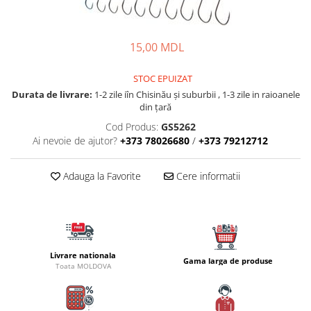
Lansete Feeder, Stationar, Pluta
Mulinete Feeder, Stationar, Pluta
Fire feeder, stationar
15,00 MDL
Plute si Indicatoare
Platforme feeder, suporturi,
STOC EPUIZAT
tripoduri
Durata de livrare:
1-2 zile iîn Chisinău şi suburbii , 1-3 zile in raioanele
din țară
Plumbi, cosulete, momitoare
Cod Produs:
GS5262
Carlige Feeder, Stationar
Ai nevoie de ajutor?
+373 78026680
/
+373 79212712
Mincioguri si juvelnice
Accesorii monturi
Adauga la Favorite
Cere informatii
Genti, huse, galeti
Accesorii si instrumente
Nada, momeala, aditivi
Pescuit la rapitor
Livrare nationala
Lansete la rapitor
Gama larga de produse
Toata MOLDOVA
Mulinete la rapitor
Fire rapitor