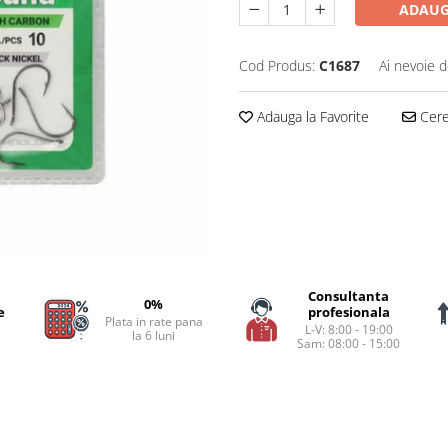
ADAUG
Cod Produs:
C1687
Ai nevoie d
Adauga la Favorite
Cere 
Consultanta
0%
e
profesionala
Plata in rate pana
L-V: 8:00 - 19:00
la 6 luni
Sam: 08:00 - 15:00