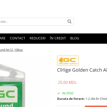
TARE
CONTACT
REDUCERI
ÎN CREDIT
BLOG
ound Nr12, 10buc
Cîrlige Golden Catch A
25,00 MDL
IN STOC
Durata de livrare:
1-2 zile iîn Chis