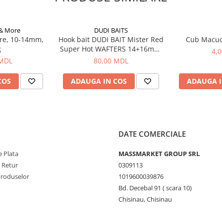
 & More
DUDI BAITS
re, 10-14mm,
Hook bait DUDI BAIT Mister Red
Cub Macu
g
Super Hot WAFTERS 14+16mm,
4,
100g
 MDL
80,00 MDL
COS
ADAUGA IN COS
ADAUGA I
DATE COMERCIALE
 Plata
MASSMARKET GROUP SRL
e Retur
0309113
Produselor
1019600039876
Bd. Decebal 91 ( scara 10)
Chisinau, Chisinau