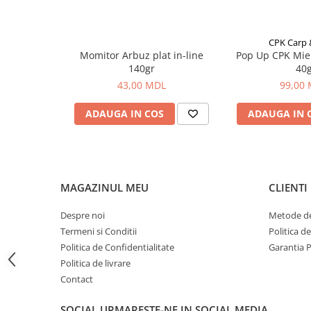
Bagajerie pescuit
Genti
Lazi
CPK Carp
Momitor Arbuz plat in-line
Pop Up CPK Mie
Huse
140gr
40
Penare
43,00 MDL
99,00
Altele
ADAUGA IN COS
ADAUGA IN 
Rucsac
Accesorii conexe pescuit
Cântare
Instrumente
MAGAZINUL MEU
CLIENTI
Ochelari
Barci, sonare
Despre noi
Metode de
Accesorii pentru barci
Termeni si Conditii
Politica d
Politica de Confidentialitate
Garantia 
Barci
Politica de livrare
Sonare
Contact
Camping pescuit
Accesorii
SOCIAL
URMARESTE-NE IN SOCIAL MEDIA