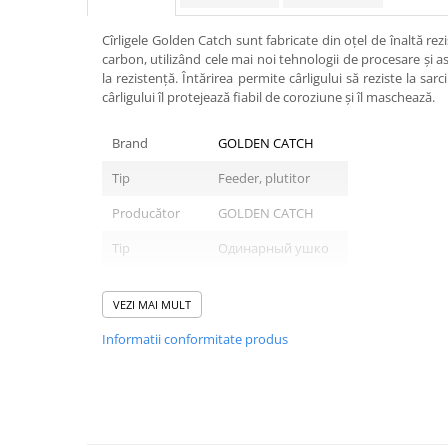
Carlige la rapitor
Greutati la rapitor
Cîrligele Golden Catch sunt fabricate din oțel de înaltă rez
Naluci
carbon, utilizând cele mai noi tehnologii de procesare și as
Accesorii rapitor
la rezistență. Întărirea permite cârligului să reziste la sar
cârligului îl protejează fiabil de coroziune și îl maschează.
Monturi rapitor
Forfaci la rapitor
Brand
GOLDEN CATCH
Momeli la rapitor
Tip
Feeder, plutitor
Nada si momeala
Nada
Producător
GOLDEN CATCH
Pelete
Tip
Одинарный ушко
Boiles
Wafters
VEZI MAI MULT
Mărimi:
Pop-up
Informatii conformitate produs
Momeala artificiala
Seminte si mix de seminte
Aditivi, arome, dipuri
Pescuit la copca