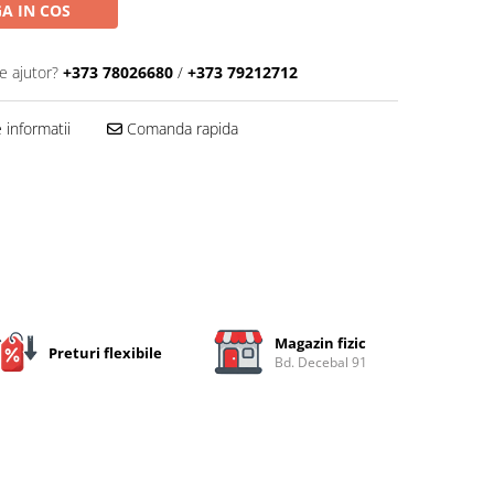
A IN COS
e ajutor?
+373 78026680
/
+373 79212712
informatii
Comanda rapida
Magazin fizic
Preturi flexibile
Bd. Decebal 91