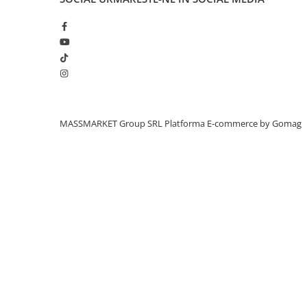
Aragazuri, incalzitoare
Corturi, Pavilioane
Frigidere
Lanterne
Mese
Paturi
Saci de dormit, saltele, perne
MASSMARKET Group SRL
Platforma E-commerce by Gomag
Scaune
Umbrele
Vesela
Imbracaminte, incaltaminte
Imbracaminte
Incaltaminte
Pescuit la Fitofag
Accesorii
Monturi
Pentru vinatori