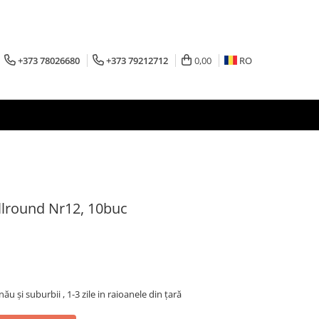
+373 78026680
+373 79212712
0,00
RO
llround Nr12, 10buc
inău şi suburbii , 1-3 zile in raioanele din țară