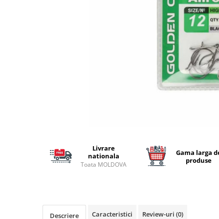
Lansete Feeder, Stationar, Pluta
Mulinete Feeder, Stationar, Pluta
Fire feeder, stationar
Plute si Indicatoare
Platforme feeder, suporturi,
tripoduri
Plumbi, cosulete, momitoare
Carlige Feeder, Stationar
Mincioguri si juvelnice
Accesorii monturi
Genti, huse, galeti
Accesorii si instrumente
Livrare
Gama larga d
Nada, momeala, aditivi
nationala
produse
Toata MOLDOVA
Pescuit la rapitor
Lansete la rapitor
Mulinete la rapitor
Fire rapitor
Caracteristici
Review-uri
(0)
Descriere