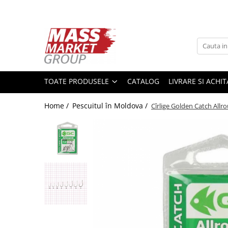
Toate Produsele
Pescuitul în Moldova
Pescuit la crap
TOATE PRODUSELE
CATALOG
LIVRARE SI ACHI
Lansete la crap
Mulinete la crap
Home /
Pescuitul în Moldova /
Cîrlige Golden Catch Allr
Fire Crap
Plumbi, momitoare
Protectie, pastrare
Accesorii nadire, sondare
Accesorii, monturi crap
Rod Pod, picheti, suporti
Carlige crap
Avertizoare si swingere
Pescuit Feeder, Stationar, Pluta