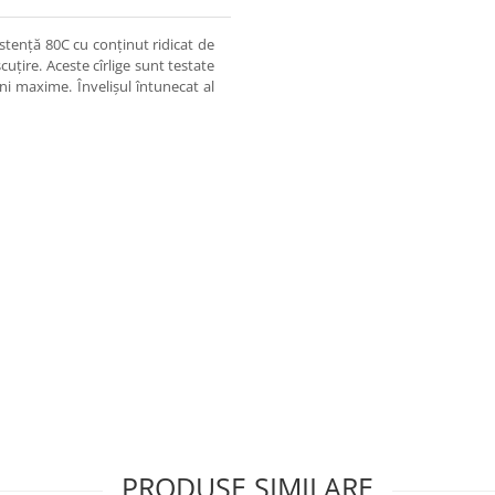
istență 80C cu conținut ridicat de
cuțire. Aceste cîrlige sunt testate
cini maxime. Învelișul întunecat al
PRODUSE SIMILARE