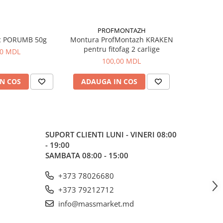
PROFMONTAZH
c PORUMB 50g
Montura ProfMontazh KRAKEN
Aluna Ti
pentru fitofag 2 carlige
00 MDL
100,00 MDL
N COS
ADAUGA IN COS
ADAUG
SUPORT CLIENTI
LUNI - VINERI 08:00
- 19:00
SAMBATA 08:00 - 15:00
+373 78026680
+373 79212712
info@massmarket.md