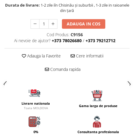
Naluci
Durata de livrare:
1-2 zile iîn Chisinău şi suburbii , 1-3 zile in raioanele
din țară
Accesorii rapitor
Monturi rapitor
ADAUGA IN COS
Forfaci la rapitor
Cod Produs:
C9156
Momeli la rapitor
Ai nevoie de ajutor?
+373 78026680
/
+373 79212712
Nada si momeala
Nada
Adauga la Favorite
Cere informatii
Pelete
Boiles
Comanda rapida
Wafters
Pop-up
Momeala artificiala
Seminte si mix de seminte
Livrare nationala
Gama larga de produse
Aditivi, arome, dipuri
Toata MOLDOVA
Pescuit la copca
Bagajerie pescuit
0%
Consultanta profesionala
Genti