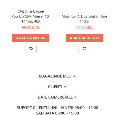
Corturi, Pavilioane
Frigidere
CPK Carp & More
Lanterne
Pop Up CPK Miere, 10-
Momitor Arbuz plat in-line
14mm, 40g
140gr
Mese
99,00 MDL
43,00 MDL
Paturi
Saci de dormit, saltele, perne
ADAUGA IN COS
ADAUGA IN COS
Scaune
Umbrele
Vesela
Imbracaminte, incaltaminte
Imbracaminte
MAGAZINUL MEU
Incaltaminte
Pescuit la Fitofag
CLIENTI
Accesorii
DATE COMERCIALE
Monturi
SUPORT CLIENTI
LUNI - VINERI 08:00 - 19:00
SAMBATA 08:00 - 15:00