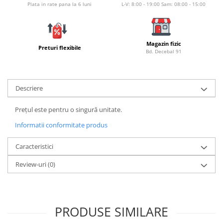
Plata in rate pana la 6 luni
L-V: 8:00 - 19:00 Sam: 08:00 - 15:00
Lazi
Huse
Penare
Magazin fizic
Preturi flexibile
Altele
Bd. Decebal 91
Rucsac
Accesorii conexe pescuit
Descriere
Cântare
Instrumente
Prețul este pentru o singură unitate.
Ochelari
Informatii conformitate produs
Barci, sonare
Caracteristici
Accesorii pentru barci
Barci
Review-uri
(0)
Sonare
Camping pescuit
Accesorii
PRODUSE SIMILARE
Aragazuri, incalzitoare