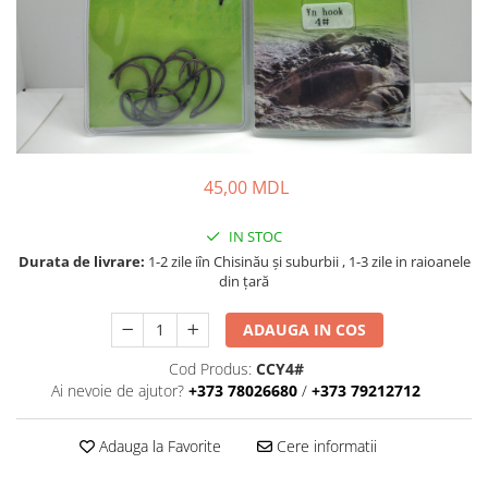
Lansete Feeder, Stationar, Pluta
Mulinete Feeder, Stationar, Pluta
Fire feeder, stationar
Plute si Indicatoare
Platforme feeder, suporturi,
tripoduri
Plumbi, cosulete, momitoare
45,00 MDL
Carlige Feeder, Stationar
Mincioguri si juvelnice
IN STOC
Accesorii monturi
Durata de livrare:
1-2 zile iîn Chisinău şi suburbii , 1-3 zile in raioanele
din țară
Genti, huse, galeti
Accesorii si instrumente
ADAUGA IN COS
Nada, momeala, aditivi
Cod Produs:
CCY4#
Pescuit la rapitor
Ai nevoie de ajutor?
+373 78026680
/
+373 79212712
Lansete la rapitor
Mulinete la rapitor
Adauga la Favorite
Cere informatii
Fire rapitor