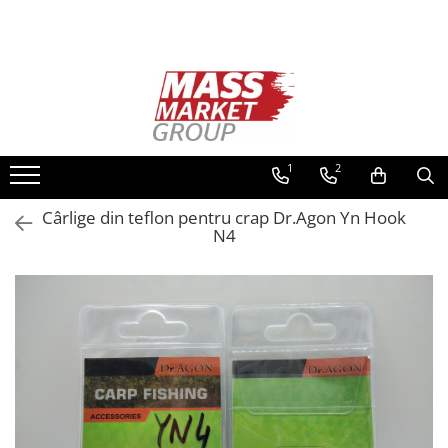
Toate Produsele
Pescuitul în Moldova
Pescuit la crap
Lansete la crap
1
2
Mulinete la crap
Cârlige din teflon pentru crap Dr.Agon Yn Hook
Fire Crap
N4
Plumbi, momitoare
Protectie, pastrare
Accesorii nadire, sondare
Accesorii, monturi crap
Rod Pod, picheti, suporti
Carlige crap
Avertizoare si swingere
Pescuit Feeder, Stationar, Pluta