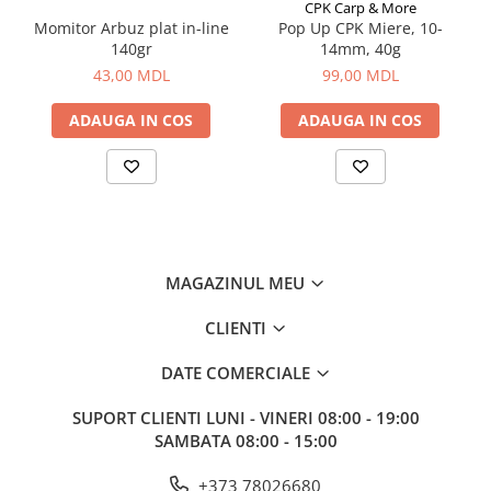
CPK Carp & More
Aragazuri, incalzitoare
Momitor Arbuz plat in-line
Pop Up CPK Miere, 10-
140gr
14mm, 40g
Corturi, Pavilioane
43,00 MDL
99,00 MDL
Frigidere
Lanterne
ADAUGA IN COS
ADAUGA IN COS
Mese
Paturi
Saci de dormit, saltele, perne
Scaune
Umbrele
Vesela
MAGAZINUL MEU
Imbracaminte, incaltaminte
CLIENTI
Imbracaminte
Incaltaminte
DATE COMERCIALE
Pescuit la Fitofag
SUPORT CLIENTI
LUNI - VINERI 08:00 - 19:00
Accesorii
SAMBATA 08:00 - 15:00
Monturi
+373 78026680
Pentru vinatori