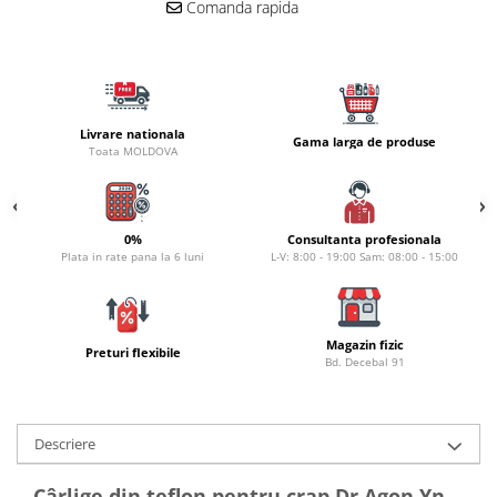
Carlige la rapitor
Comanda rapida
Greutati la rapitor
Naluci
Accesorii rapitor
Monturi rapitor
Livrare nationala
Gama larga de produse
Forfaci la rapitor
Toata MOLDOVA
Momeli la rapitor
Nada si momeala
Nada
0%
Consultanta profesionala
Plata in rate pana la 6 luni
L-V: 8:00 - 19:00 Sam: 08:00 - 15:00
Pelete
Boiles
Wafters
Magazin fizic
Pop-up
Preturi flexibile
Bd. Decebal 91
Momeala artificiala
Seminte si mix de seminte
Aditivi, arome, dipuri
Descriere
Pescuit la copca
Cârlige din teflon pentru crap Dr.Agon Yn