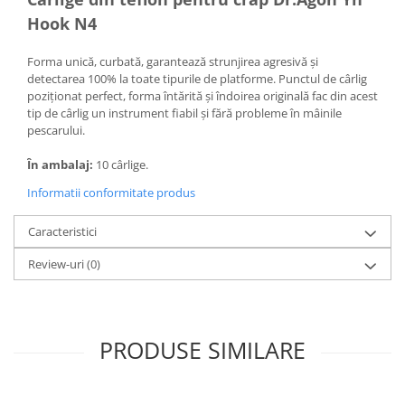
Bagajerie pescuit
Hook N4
Genti
Lazi
Forma unică, curbată, garantează strunjirea agresivă și
detectarea 100% la toate tipurile de platforme. Punctul de cârlig
Huse
poziționat perfect, forma întărită și îndoirea originală fac din acest
Penare
tip de cârlig un instrument fiabil și fără probleme în mâinile
Altele
pescarului.
Rucsac
În ambalaj:
10 cârlige.
Accesorii conexe pescuit
Informatii conformitate produs
Cântare
Instrumente
Caracteristici
Ochelari
Review-uri
(0)
Barci, sonare
Accesorii pentru barci
Barci
PRODUSE SIMILARE
Sonare
Camping pescuit
Accesorii