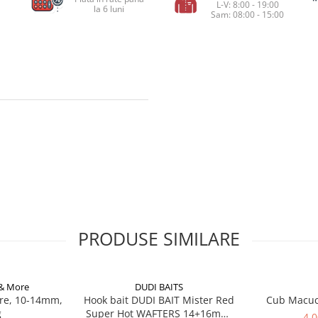
L-V: 8:00 - 19:00
la 6 luni
Sam: 08:00 - 15:00
PRODUSE SIMILARE
 & More
DUDI BAITS
re, 10-14mm,
Hook bait DUDI BAIT Mister Red
Cub Macu
g
Super Hot WAFTERS 14+16mm,
4,