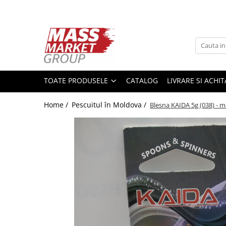
Toate Produsele
Pescuitul în Moldova
Pescuit la crap
TOATE PRODUSELE
CATALOG
LIVRARE SI ACHI
Lansete la crap
Mulinete la crap
Home /
Pescuitul în Moldova /
Blesna KAIDA 5g (038) - 
Fire Crap
Plumbi, momitoare
Protectie, pastrare
Accesorii nadire, sondare
Accesorii, monturi crap
Rod Pod, picheti, suporti
Carlige crap
Avertizoare si swingere
Pescuit Feeder, Stationar, Pluta