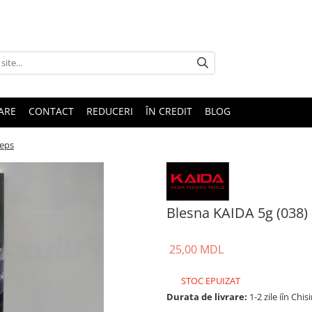
TARE
CONTACT
REDUCERI
ÎN CREDIT
BLOG
meps
Blesna KAIDA 5g (038)
25,00 MDL
STOC EPUIZAT
Durata de livrare:
1-2 zile iîn Chis