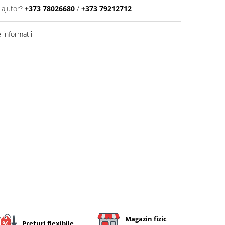
 ajutor?
+373 78026680
/
+373 79212712
informatii
Magazin fizic
Preturi flexibile