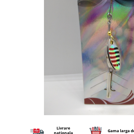
Lansete Feeder, Stationar, Pluta
Mulinete Feeder, Stationar, Pluta
Fire feeder, stationar
Plute si Indicatoare
Platforme feeder, suporturi,
tripoduri
Plumbi, cosulete, momitoare
Carlige Feeder, Stationar
Mincioguri si juvelnice
Accesorii monturi
Genti, huse, galeti
Accesorii si instrumente
Nada, momeala, aditivi
Pescuit la rapitor
Lansete la rapitor
Mulinete la rapitor
Fire rapitor
Livrare
Gama larga d
nationala