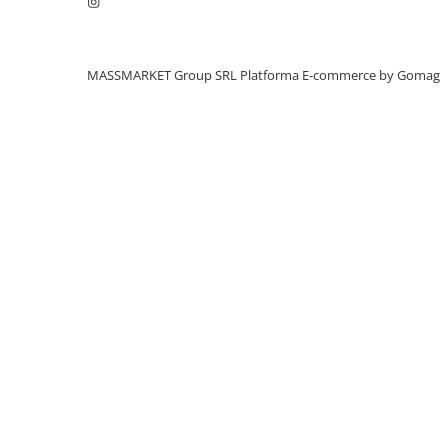
Aragazuri, incalzitoare
Corturi, Pavilioane
Frigidere
MASSMARKET Group SRL
Platforma E-commerce by Gomag
Lanterne
Mese
Paturi
Saci de dormit, saltele, perne
Scaune
Umbrele
Vesela
Imbracaminte, incaltaminte
Imbracaminte
Incaltaminte
Pescuit la Fitofag
Accesorii
Monturi
Pentru vinatori