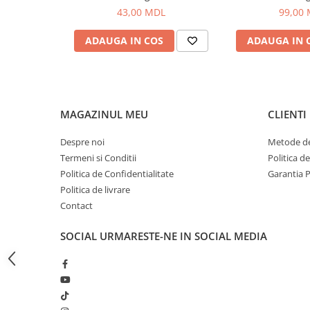
Bagajerie pescuit
43,00 MDL
99,00
Genti
ADAUGA IN COS
ADAUGA IN 
Lazi
Huse
Penare
Altele
MAGAZINUL MEU
CLIENTI
Rucsac
Accesorii conexe pescuit
Despre noi
Metode de
Cântare
Termeni si Conditii
Politica d
Instrumente
Politica de Confidentialitate
Garantia 
Ochelari
Politica de livrare
Contact
Barci, sonare
Accesorii pentru barci
SOCIAL
URMARESTE-NE IN SOCIAL MEDIA
Barci
Sonare
Camping pescuit
Accesorii