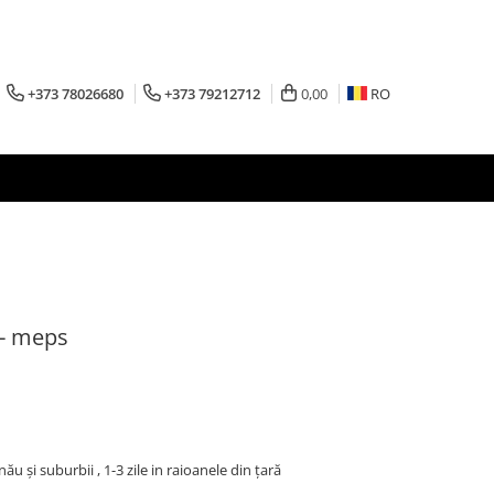
+373 78026680
+373 79212712
0,00
RO
 - meps
inău şi suburbii , 1-3 zile in raioanele din țară