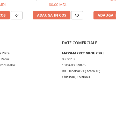
100g
 MDL
80,00 MDL
COS
ADAUGA IN COS
ADAUGA I
DATE COMERCIALE
 Plata
MASSMARKET GROUP SRL
e Retur
0309113
Produselor
1019600039876
Bd. Decebal 91 ( scara 10)
Chisinau, Chisinau