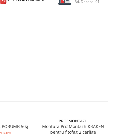
Bd. Decebal 91
PROFMONTAZH
c PORUMB 50g
Montura ProfMontazh KRAKEN
Aluna Ti
pentru fitofag 2 carlige
00 MDL