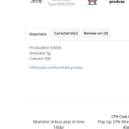
Carlige la rapitor
produse
Toata MOLDOVA
Greutati la rapitor
Naluci
Accesorii rapitor
Monturi rapitor
Caracteristici
Review-uri
(0)
Descriere
Forfaci la rapitor
Momeli la rapitor
Producător: KAIDA
Nada si momeala
Greutate: 5g
Culoare: 038
Nada
Informatii conformitate produs
Pelete
Boiles
Wafters
Pop-up
Momeala artificiala
Seminte si mix de seminte
Aditivi, arome, dipuri
CPK Carp
Pescuit la copca
Momitor Arbuz plat in-line
Pop Up CPK Mie
140gr
40