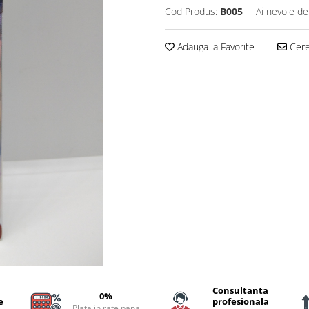
Cod Produs:
B005
Ai nevoie de
Adauga la Favorite
Cere 
Consultanta
0%
e
profesionala
Plata in rate pana