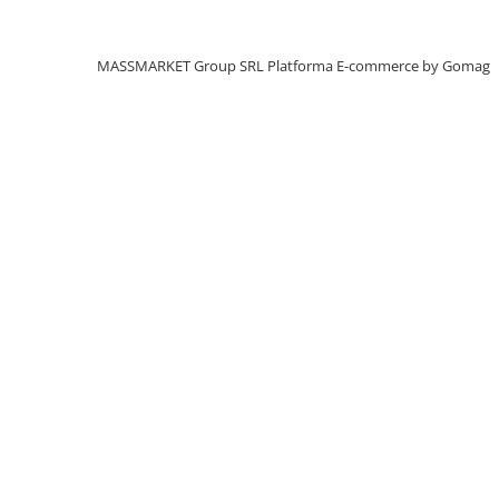
Aragazuri, incalzitoare
Corturi, Pavilioane
MASSMARKET Group SRL
Platforma E-commerce by Gomag
Frigidere
Lanterne
Mese
Paturi
Saci de dormit, saltele, perne
Scaune
Umbrele
Vesela
Imbracaminte, incaltaminte
Imbracaminte
Incaltaminte
Pescuit la Fitofag
Accesorii
Monturi
Pentru vinatori