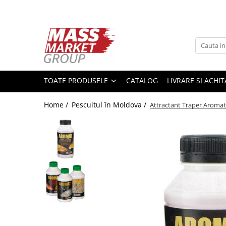
Toate Produsele
Pescuitul în Moldova
Pescuit la crap
TOATE PRODUSELE
CATALOG
LIVRARE SI ACHI
Lansete la crap
Mulinete la crap
Home /
Pescuitul în Moldova /
Attractant Traper Aromat 
Fire Crap
Plumbi, momitoare
Protectie, pastrare
Accesorii nadire, sondare
Accesorii, monturi crap
Rod Pod, picheti, suporti
Carlige crap
Avertizoare si swingere
Pescuit Feeder, Stationar, Pluta