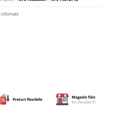
informatii
Magazin fizic
Preturi flexibile
Bd. Decebal 91