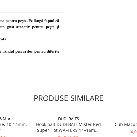
na pentru pește. Pe lângă faptul că
n gust atractiv pentru pește și
cată.
 rândul pescarilor pentru diferite
PRODUSE SIMILARE
 & More
DUDI BAITS
re, 10-14mm,
Hook bait DUDI BAIT Mister Red
Cub Macu
g
Super Hot WAFTERS 14+16mm,
4,
100g