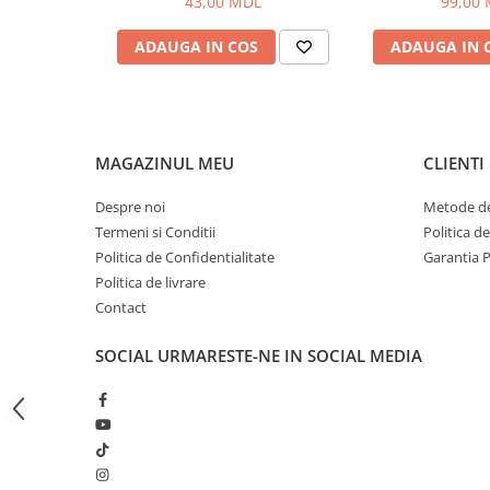
43,00 MDL
99,00
Bagajerie pescuit
Genti
ADAUGA IN COS
ADAUGA IN 
Lazi
Huse
Penare
Altele
MAGAZINUL MEU
CLIENTI
Rucsac
Despre noi
Metode de
Accesorii conexe pescuit
Termeni si Conditii
Politica d
Cântare
Politica de Confidentialitate
Garantia 
Instrumente
Politica de livrare
Ochelari
Contact
Barci, sonare
SOCIAL
URMARESTE-NE IN SOCIAL MEDIA
Accesorii pentru barci
Barci
Sonare
Camping pescuit
Accesorii