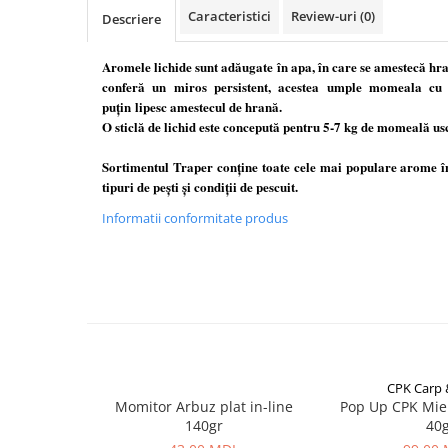
Carlige la rapitor
Caracteristici
Review-uri
(0)
Descriere
Greutati la rapitor
Naluci
Aromele lichide sunt adăugate în apa, în care se amestecă hra
Accesorii rapitor
conferă un miros persistent, acestea umple momeala cu u
Monturi rapitor
puțin
lipesc amestecul de hrană.
O sticlă de lichid este concepută pentru 5-7 kg de momeală us
Forfaci la rapitor
Momeli la rapitor
Sortimentul Traper conține toate cele mai populare arome în
Nada si momeala
tipuri de pești și condiții de pescuit.
Nada
Informatii conformitate produs
Pelete
Boiles
Wafters
Pop-up
Momeala artificiala
Seminte si mix de seminte
CPK Carp
Aditivi, arome, dipuri
Momitor Arbuz plat in-line
Pop Up CPK Mie
Pescuit la copca
140gr
40