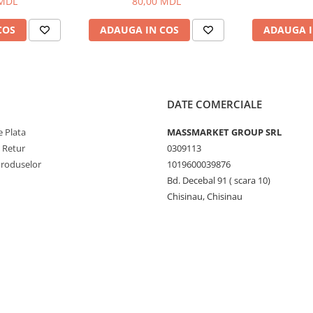
 MDL
80,00 MDL
COS
ADAUGA IN COS
ADAUGA I
DATE COMERCIALE
 Plata
MASSMARKET GROUP SRL
e Retur
0309113
Produselor
1019600039876
Bd. Decebal 91 ( scara 10)
Chisinau, Chisinau