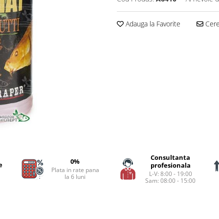
Adauga la Favorite
Cere 
Consultanta
0%
e
profesionala
Plata in rate pana
L-V: 8:00 - 19:00
la 6 luni
Sam: 08:00 - 15:00