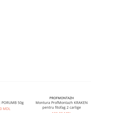
PROFMONTAZH
c PORUMB 50g
Montura ProfMontazh KRAKEN
Aluna Ti
pentru fitofag 2 carlige
00 MDL