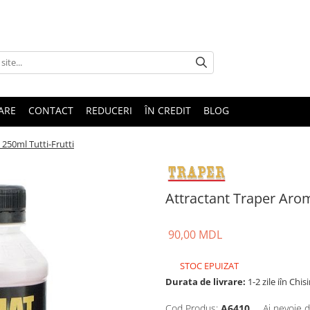
TARE
CONTACT
REDUCERI
ÎN CREDIT
BLOG
250ml Tutti-Frutti
Attractant Traper Arom
90,00 MDL
STOC EPUIZAT
Durata de livrare:
1-2 zile iîn Chis
Cod Produs:
A6410
Ai nevoie d