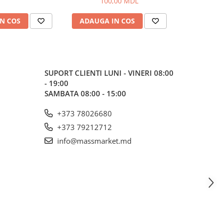
100,00 MDL
N COS
ADAUGA IN COS
ADAUG
SUPORT CLIENTI
LUNI - VINERI 08:00
- 19:00
SAMBATA 08:00 - 15:00
+373 78026680
+373 79212712
info@massmarket.md