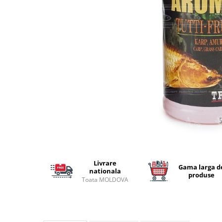
Lansete Feeder, Stationar, Pluta
Mulinete Feeder, Stationar, Pluta
Fire feeder, stationar
Plute si Indicatoare
Platforme feeder, suporturi,
tripoduri
Plumbi, cosulete, momitoare
Carlige Feeder, Stationar
Mincioguri si juvelnice
Accesorii monturi
Genti, huse, galeti
Accesorii si instrumente
Nada, momeala, aditivi
Livrare
Gama larga d
Pescuit la rapitor
nationala
produse
Toata MOLDOVA
Lansete la rapitor
Mulinete la rapitor
Fire rapitor