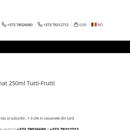
+373 78026680
+373 79212712
0,00
RO
at 250ml Tutti-Frutti
inău şi suburbii , 1-3 zile in raioanele din țară
e ajutor?
+373 78026680
/
+373 79212712