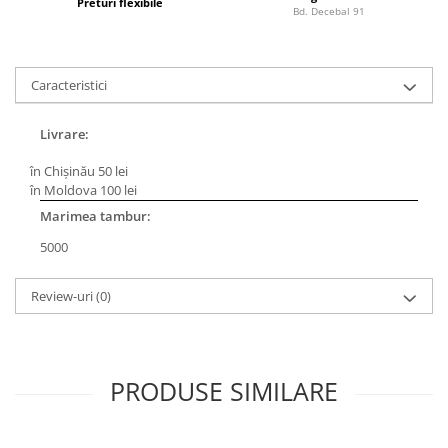
Bagajerie pescuit
Preturi flexibile
Bd. Decebal 91
Genti
Lazi
Caracteristici
Huse
Penare
Livrare:
Altele
Rucsac
în Chișinău 50 lei
în Moldova 100 lei
Accesorii conexe pescuit
Marimea tambur:
Cântare
5000
Instrumente
Ochelari
Review-uri
(0)
Barci, sonare
Accesorii pentru barci
Barci
PRODUSE SIMILARE
Sonare
Camping pescuit
Accesorii