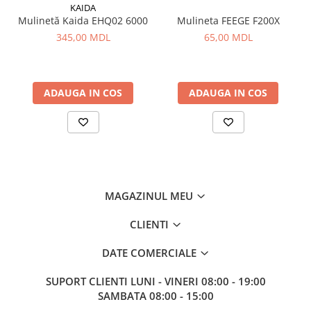
KAIDA
Aragazuri, incalzitoare
Mulinetă Kaida EHQ02 6000
Mulineta FEEGE F200X
Corturi, Pavilioane
345,00 MDL
65,00 MDL
Frigidere
Lanterne
Mese
ADAUGA IN COS
ADAUGA IN COS
Paturi
Saci de dormit, saltele, perne
Scaune
Umbrele
Vesela
Imbracaminte, incaltaminte
MAGAZINUL MEU
Imbracaminte
CLIENTI
Incaltaminte
Pescuit la Fitofag
DATE COMERCIALE
Accesorii
SUPORT CLIENTI
LUNI - VINERI 08:00 - 19:00
Monturi
SAMBATA 08:00 - 15:00
Pentru vinatori