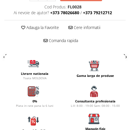
Carlige la rapitor
Cod Produs:
FL0028
Greutati la rapitor
Ai nevoie de ajutor?
+373 78026680
/
+373 79212712
Naluci
Accesorii rapitor
Adauga la Favorite
Cere informatii
Monturi rapitor
Forfaci la rapitor
Comanda rapida
Momeli la rapitor
Nada si momeala
Nada
Pelete
Livrare nationala
Gama larga de produse
Boiles
Toata MOLDOVA
Wafters
Pop-up
Momeala artificiala
0%
Consultanta profesionala
Plata in rate pana la 6 luni
L-V: 8:00 - 19:00 Sam: 08:00 - 15:00
Seminte si mix de seminte
Aditivi, arome, dipuri
Pescuit la copca
Magazin fizic