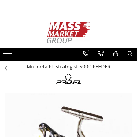
Toate Produsele
Pescuitul în Moldova
Pescuit la crap
Lansete la crap
1
2
Mulinete la crap
Mulineta FL Strategist 5000 FEEDER
Fire Crap
Plumbi, momitoare
Protectie, pastrare
Accesorii nadire, sondare
Accesorii, monturi crap
Rod Pod, picheti, suporti
Carlige crap
Avertizoare si swingere
Pescuit Feeder, Stationar, Pluta