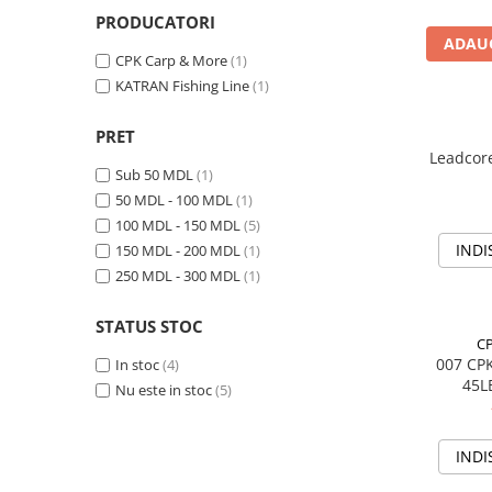
Lansete Feeder, Stationar, Pluta
PRODUCATORI
Mulinete Feeder, Stationar, Pluta
ADAUG
CPK Carp & More
(1)
Fire feeder, stationar
KATRAN Fishing Line
(1)
Plute si Indicatoare
Platforme feeder, suporturi,
PRET
tripoduri
Leadcor
Plumbi, cosulete, momitoare
Sub 50 MDL
(1)
50 MDL - 100 MDL
(1)
Carlige Feeder, Stationar
100 MDL - 150 MDL
(5)
Mincioguri si juvelnice
INDI
150 MDL - 200 MDL
(1)
Accesorii monturi
250 MDL - 300 MDL
(1)
Genti, huse, galeti
Accesorii si instrumente
STATUS STOC
Nada, momeala, aditivi
CP
007 CP
In stoc
(4)
Pescuit la rapitor
45L
Nu este in stoc
(5)
Lansete la rapitor
Mulinete la rapitor
INDI
Fire rapitor