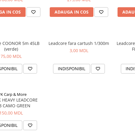
A IN COS
ADAUGA IN COS
ADAU
e COONOR 5m 45LB
Leadcore fara cartush 1/300m
Leadcor
(verde)
F
3,00 MDL
75,00 MDL
SPONIBIL
INDISPONIBIL
INDI
K Carp & More
K HEAVY LEADCORE
B CAMO GREEN
150,00 MDL
SPONIBIL