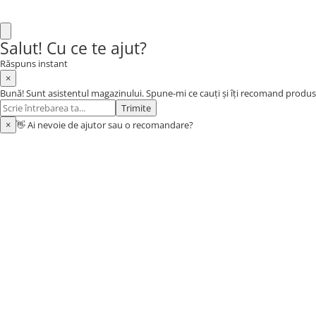
Bagajerie pescuit
Genti
Salut! Cu ce te ajut?
Lazi
Huse
Răspuns instant
×
Penare
Bună! Sunt asistentul magazinului. Spune-mi ce cauți și îți recomand produs
Altele
Trimite
Rucsac
×
👋 Ai nevoie de ajutor sau o recomandare?
Accesorii conexe pescuit
Cântare
Instrumente
Ochelari
Barci, sonare
Accesorii pentru barci
Barci
Sonare
Camping pescuit
Accesorii