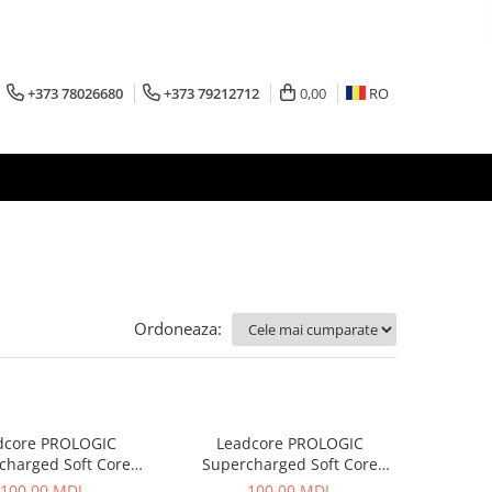
+373 78026680
+373 79212712
0,00
RO
Ordoneaza:
dcore PROLOGIC
Leadcore PROLOGIC
charged Soft Core
Supercharged Soft Core
der 10m, 30lbs
Leader 10m, 40lbs
100,00 MDL
100,00 MDL