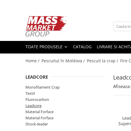
Toate Produsele
Pescuitul în Moldova
Pescuit la crap
TOATE PRODUSELE
CATALOG
LIVRARE SI ACHI
Lansete la crap
Mulinete la crap
Home /
Pescuitul în Moldova /
Pescuit la crap /
Fire 
Fire Crap
Plumbi, momitoare
Leadc
LEADCORE
Protectie, pastrare
Accesorii nadire, sondare
Afiseaza:
Monofilament Crap
Textil
Accesorii, monturi crap
Fluorocarbon
Rod Pod, picheti, suporti
Leadcore
Carlige crap
Material Forface
Avertizoare si swingere
Material Forface
Lea
Super
Pescuit Feeder, Stationar, Pluta
Shock-leader
Le