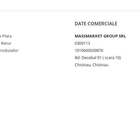
DATE COMERCIALE
 Plata
MASSMARKET GROUP SRL
e Retur
0309113
Produselor
1019600039876
Bd. Decebal 91 ( scara 10)
Chisinau, Chisinau