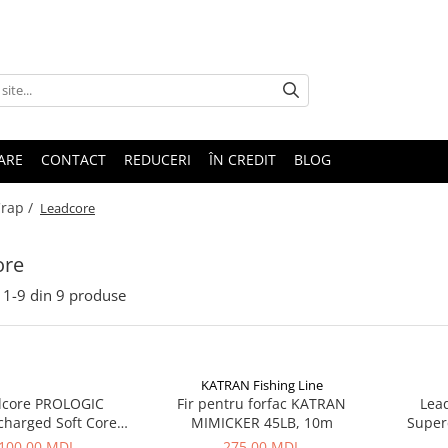
TARE
CONTACT
REDUCERI
ÎN CREDIT
BLOG
Crap /
Leadcore
ore
1-
9
din
9
produse
KATRAN Fishing Line
dcore PROLOGIC
Fir pentru forfac KATRAN
Lea
charged Soft Core
MIMICKER 45LB, 10m
Super
ader 5m, 50lbs
Lea
100,00 MDL
275,00 MDL