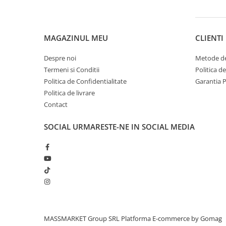
Carlige la rapitor
Greutati la rapitor
Naluci
MAGAZINUL MEU
CLIENTI
Accesorii rapitor
Monturi rapitor
Despre noi
Metode de
Forfaci la rapitor
Termeni si Conditii
Politica d
Momeli la rapitor
Politica de Confidentialitate
Garantia 
Nada si momeala
Politica de livrare
Contact
Nada
Pelete
SOCIAL
URMARESTE-NE IN SOCIAL MEDIA
Boiles
Wafters
Pop-up
Momeala artificiala
Seminte si mix de seminte
Aditivi, arome, dipuri
Pescuit la copca
MASSMARKET Group SRL
Platforma E-commerce by Gomag