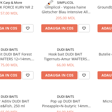
K Carp & More
SIMPLICOL
PK FORCE KURV NR 2
Simplicol - Vopsea haine
Groundb
Gletscher Blau Intensive All-
57,00 MDL
in,400g+150ml
205,00 MDL
A IN COS
ADAUGA IN COS
ADAU
DUDI BAITS
DUDI BAITS
it DUDI BAIT Forest
Hook bait DUDI BAIT
Butelie
WAFTERS 12+14mm,
Tigernuts-Amur WAFTERS
100g
14+16mm, 100g
75,00 MDL
66,00 MDL
A IN COS
ADAUGA IN COS
ADAU
DUDI BAITS
DUDI BAITS
 Aditiv DUDI BAIT
Pop up DUDI BAIT
Micro
ce&Fish, 250 ml
Pineapple+N-butyric 14mm,
20g
65,00 MDL
84,00 MDL