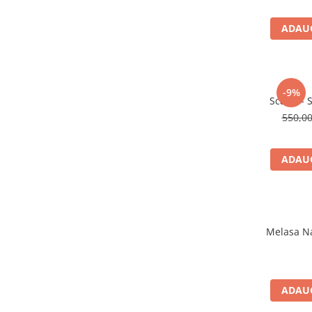
Aragazuri, incalzitoare
ADAUG
Corturi, Pavilioane
Frigidere
Lanterne
Mese
-9%
Scaun - 
Paturi
550,0
Saci de dormit, saltele, perne
Scaune
Umbrele
ADAUG
Vesela
Imbracaminte, incaltaminte
Imbracaminte
Melasa Na
Incaltaminte
Pescuit la Fitofag
Accesorii
ADAUG
Monturi
Pentru vinatori