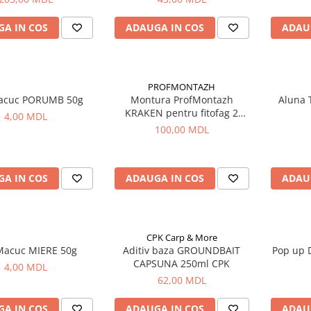
t, Negru catifea
A IN COS
ADAUGA IN COS
ADAU
PROFMONTAZH
acuc PORUMB 50g
Montura ProfMontazh
Aluna T
KRAKEN pentru fitofag 2
4,00 MDL
carlige
100,00 MDL
A IN COS
ADAUGA IN COS
ADAU
CPK Carp & More
Macuc MIERE 50g
Aditiv baza GROUNDBAIT
Pop up D
CAPSUNA 250ml CPK
4,00 MDL
62,00 MDL
A IN COS
ADAUGA IN COS
ADAU