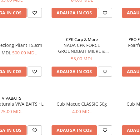
A IN COS
ADAUGA IN COS
ADAU
CPK Carp & More
PRO FL
Sezlong Pliant 153cm
NADA CPK FORCE
Foarf
GROUNDBAIT MIERE &
0 MDL
500,00 MDL
CANEPA, 1kg
55,00 MDL
A IN COS
ADAUGA IN COS
ADAU
VIVABAITS
turala VIVA BAITS 1L
Cub Macuc CLASSIC 50g
Cub M
75,00 MDL
4,00 MDL
A IN COS
ADAUGA IN COS
ADAU