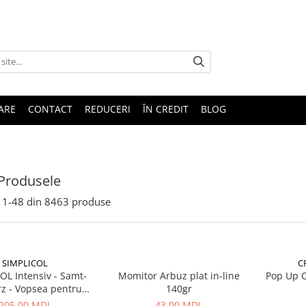
TARE
CONTACT
REDUCERI
ÎN CREDIT
BLOG
Produsele
1-
48
din
8463
produse
SIMPLICOL
C
OL Intensiv - Samt-
Momitor Arbuz plat in-line
Pop Up 
z - Vopsea pentru
140gr
 textile in masina de
205,00 MDL
43,00 MDL