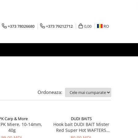
+373 78026680
+373 79212712
0,00
RO
Ordoneaza:
PK Carp & More
DUDI BAITS
CPK Miere, 10-14mm,
Hook bait DUDI BAIT Mister
40g
Red Super Hot WAFTERS
14+16mm, 100g
99,00 MDL
80,00 MDL