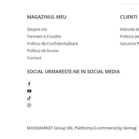
Paturi
Saci de dormit, saltele, perne
MAGAZINUL MEU
CLIENTI
Scaune
Despre noi
Metode de
Turism si Odihna
Termeni si Conditii
Politica d
Umbrele
Politica de Confidentialitate
Garantia 
Vesela
Politica de livrare
Contact
SOCIAL
URMARESTE-NE IN SOCIAL MEDIA
MASSMARKET Group SRL
Platforma E-commerce by Gomag