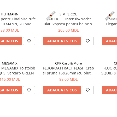
HEITMANN
SIMPLICOL
 pentru inalbire rufe
SIMPLICOL Intensiv-Nacht
SIMP
HEITMANN, 20 buc
Blau Vopsea pentru haine si
Elegan
textile in masina de spalat,
pentru
88,00 MDL
205,00 MDL
noapte Albastră
masina d
A IN COS
ADAUGA IN COS
ADAU
MEGAMIX
CPK Carp & More
C
 MEGAMIX Tolstolob
FLUOROATTRACT FLASH Crab
FLUORO
kg Silvercarp GREEN
si pruna 16&20mm (cu pluta)
SQUID &
CPK
(
115,00 MDL
88,00 MDL
A IN COS
ADAUGA IN COS
ADAU