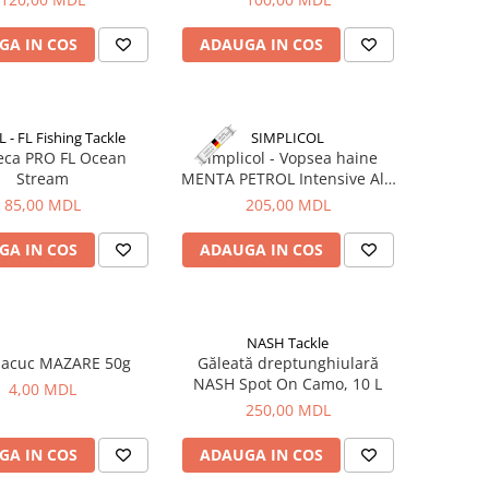
GA IN COS
ADAUGA IN COS
 - FL Fishing Tackle
SIMPLICOL
eca PRO FL Ocean
Simplicol - Vopsea haine
Stream
MENTA PETROL Intensive All-
in,400g+150ml
85,00 MDL
205,00 MDL
GA IN COS
ADAUGA IN COS
NASH Tackle
acuc MAZARE 50g
Găleată dreptunghiulară
NASH Spot On Camo, 10 L
4,00 MDL
250,00 MDL
GA IN COS
ADAUGA IN COS