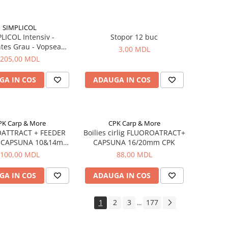
SIMPLICOL
LICOL Intensiv -
Stopor 12 buc
tes Grau - Vopsea
3,00 MDL
 haine si textile in
205,00 MDL
e spalat, Gri elegant
GA IN COS
ADAUGA IN COS
PK Carp & More
CPK Carp & More
ATTRACT + FEEDER
Boilies cirlig FLUOROATRACT+
 CAPSUNA 10&14mm
CAPSUNA 16/20mm CPK
cu pluta) CPK
100,00 MDL
88,00 MDL
GA IN COS
ADAUGA IN COS
1
2
3
177
...