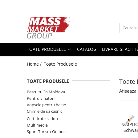
Toate Produsele
Pescuitul în Moldova
Pescuit la crap
TOATE PRODUSELE
CATALOG
LIVRARE SI ACHI
Lansete la crap
Mulinete la crap
Home /
Toate Produsele
Fire Crap
Plumbi, momitoare
Toate 
TOATE PRODUSELE
Protectie, pastrare
Accesorii nadire, sondare
Afiseaza:
Pescuitul în Moldova
Pentru vinatori
Accesorii, monturi crap
Vopsele pentru haine
Rod Pod, picheti, suporti
Chimie de uz casnic
Carlige crap
Certificate cadou
Avertizoare si swingere
SIMPLIC
Multimedia
Schwar
Pescuit Feeder, Stationar, Pluta
Sport-Turism-Odihna
haine si