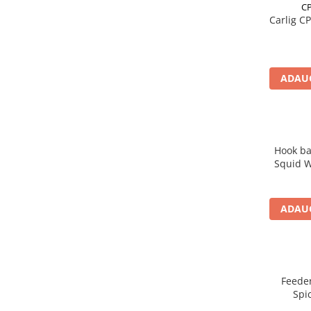
Bagajerie pescuit
CP
Carlig C
Genti
Lazi
Huse
ADAUG
Penare
Altele
Rucsac
Accesorii conexe pescuit
Hook ba
Cântare
Squid 
Instrumente
Ochelari
Barci, sonare
ADAUG
Accesorii pentru barci
Barci
Sonare
Feeder
Camping pescuit
Spi
Accesorii