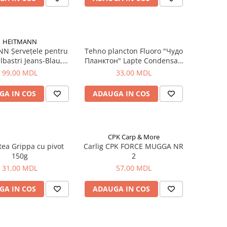
HEITMANN
N Șervețele pentru
Tehno plancton Fluoro "Чудо
lbastri Jeans-Blau,
Планктон" Lapte Condensat,
10buc.
3buc, 180g
99,00 MDL
33,00 MDL
GA IN COS
ADAUGA IN COS
CPK Carp & More
tea Grippa cu pivot
Carlig CPK FORCE MUGGA NR
150g
2
31,00 MDL
57,00 MDL
GA IN COS
ADAUGA IN COS