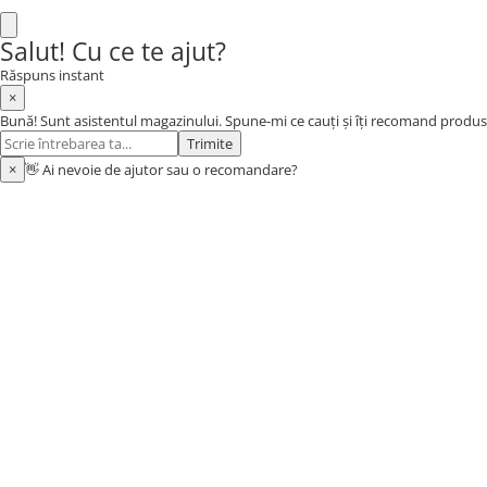
Salut! Cu ce te ajut?
Răspuns instant
×
Bună! Sunt asistentul magazinului. Spune-mi ce cauți și îți recomand produs
Trimite
×
👋 Ai nevoie de ajutor sau o recomandare?