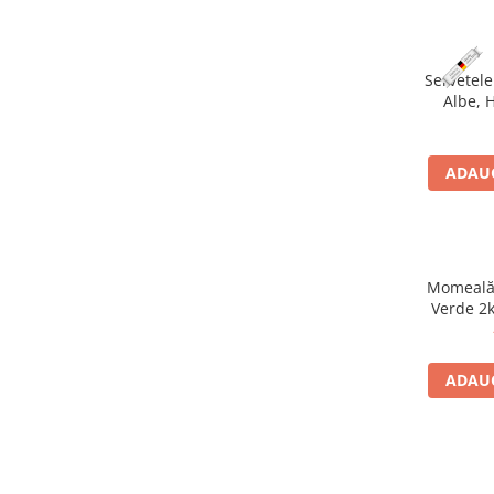
Vopsele pentru haine
Chimie de uz casnic
Servetele
Albe, 
Detergenţi si produse pentru rufe
Vopsele pentru haine
ADAUG
Ingrijire tehnica casnica
Produse pentru curățenie
Certificate cadou
Multimedia
Momeală
Sport-Turism-Odihna
Verde 2
Accesorii
Aragazuri, incalzitoare
ADAUG
Corturi, Pavilioane
Lanterne
Mese