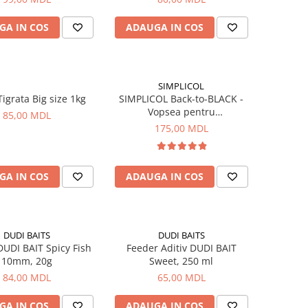
GA IN COS
ADAUGA IN COS
SIMPLICOL
igrata Big size 1kg
SIMPLICOL Back-to-BLACK -
Vopsea pentru
85,00 MDL
reimprospatarea/revigorarea
175,00 MDL
culorii in masina de spalat
(negru), 400 g
GA IN COS
ADAUGA IN COS
DUDI BAITS
DUDI BAITS
UDI BAIT Spicy Fish
Feeder Aditiv DUDI BAIT
10mm, 20g
Sweet, 250 ml
84,00 MDL
65,00 MDL
GA IN COS
ADAUGA IN COS