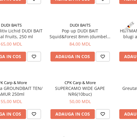
DUDI BAITS
DUDI BAITS
itiv Lichid DUDI BAIT
Pop up DUDI BAIT
HEITMAN
al Fruits, 250 ml
Squid&Forest 8mm (dumbell),
blugi a
20g
65,00 MDL
84,00 MDL
A IN COS
ADAUGA IN COS
ADAU
K Carp & More
CPK Carp & More
aza GROUNDBAIT TEN/
SUPERCAMO WIDE GAPE
Greuta
AMUR 250ml
NR6(10buc)
55,00 MDL
50,00 MDL
A IN COS
ADAUGA IN COS
ADAU