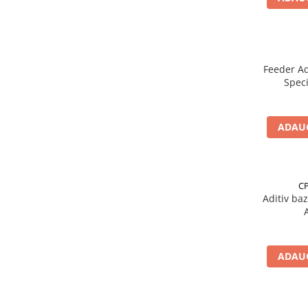
Carlige la rapitor
Greutati la rapitor
Naluci
Accesorii rapitor
Feeder Ad
Monturi rapitor
Speci
Forfaci la rapitor
Momeli la rapitor
Nada si momeala
ADAUG
Nada
Pelete
Boiles
CP
Aditiv b
Wafters
Pop-up
Momeala artificiala
Seminte si mix de seminte
ADAUG
Aditivi, arome, dipuri
Pescuit la copca