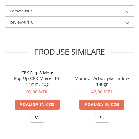
Corturi, Pavilioane
Frigidere
Caracteristici
Lanterne
Review-uri
(0)
Mese
Paturi
Saci de dormit, saltele, perne
PRODUSE SIMILARE
Scaune
Umbrele
Vesela
CPK Carp & More
Imbracaminte, incaltaminte
Pop Up CPK Miere, 10-
Momitor Arbuz plat in-line
14mm, 40g
140gr
Imbracaminte
99,00 MDL
43,00 MDL
Incaltaminte
Pescuit la Fitofag
ADAUGA IN COS
ADAUGA IN COS
Accesorii
Monturi