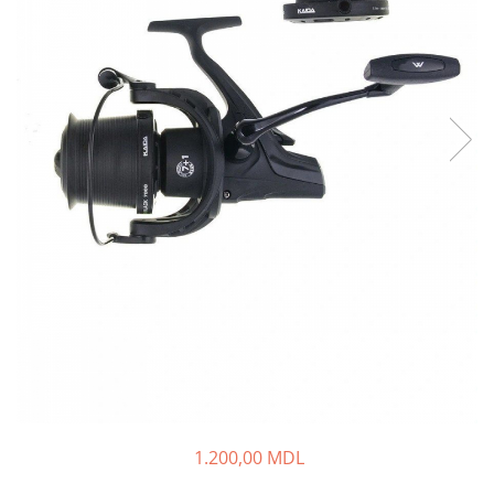
Fire feeder, stationar
Plute si Indicatoare
Platforme feeder, suporturi,
tripoduri
Plumbi, cosulete, momitoare
Carlige Feeder, Stationar
Mincioguri si juvelnice
Accesorii monturi
Genti, huse, galeti
Accesorii si instrumente
Nada, momeala, aditivi
Pescuit la rapitor
Lansete la rapitor
Mulinete la rapitor
Fire rapitor
Carlige la rapitor
1.200,00 MDL
Greutati la rapitor