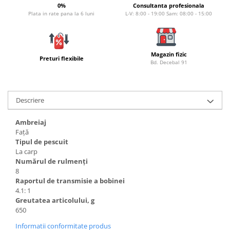
0%
Consultanta profesionala
Lazi
Plata in rate pana la 6 luni
L-V: 8:00 - 19:00 Sam: 08:00 - 15:00
Huse
Penare
Altele
Magazin fizic
Preturi flexibile
Bd. Decebal 91
Rucsac
Accesorii conexe pescuit
Cântare
Descriere
Instrumente
Ochelari
Ambreiaj
Față
Barci, sonare
Tipul de pescuit
Accesorii pentru barci
La carp
Numărul de rulmenți
Barci
8
Sonare
Raportul de transmisie a bobinei
4.1: 1
Camping pescuit
Greutatea articolului, g
Accesorii
650
Aragazuri, incalzitoare
Informatii conformitate produs