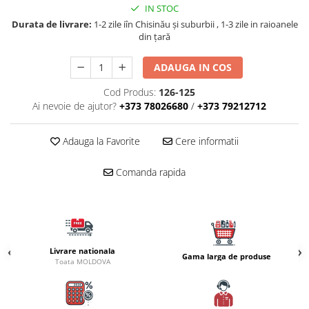
IN STOC
Naluci
Durata de livrare:
1-2 zile iîn Chisinău şi suburbii , 1-3 zile in raioanele
Accesorii rapitor
din țară
Monturi rapitor
Forfaci la rapitor
ADAUGA IN COS
Momeli la rapitor
Cod Produs:
126-125
Nada si momeala
Ai nevoie de ajutor?
+373 78026680
/
+373 79212712
Nada
Pelete
Adauga la Favorite
Cere informatii
Boiles
Comanda rapida
Wafters
Pop-up
Momeala artificiala
Seminte si mix de seminte
Aditivi, arome, dipuri
Livrare nationala
Gama larga de produse
Toata MOLDOVA
Pescuit la copca
Bagajerie pescuit
Genti