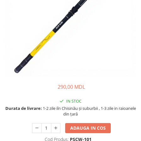
Fire feeder, stationar
Plute si Indicatoare
Platforme feeder, suporturi,
tripoduri
Plumbi, cosulete, momitoare
Carlige Feeder, Stationar
Mincioguri si juvelnice
Accesorii monturi
Genti, huse, galeti
Accesorii si instrumente
290,00 MDL
Nada, momeala, aditivi
Pescuit la rapitor
IN STOC
Lansete la rapitor
Durata de livrare:
1-2 zile iîn Chisinău şi suburbii , 1-3 zile in raioanele
Mulinete la rapitor
din țară
Fire rapitor
ADAUGA IN COS
Carlige la rapitor
Greutati la rapitor
Cod Produs:
PSCW-101