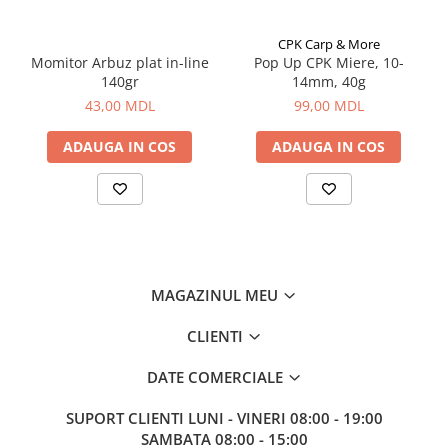
Corturi, Pavilioane
Frigidere
CPK Carp & More
Lanterne
Momitor Arbuz plat in-line
Pop Up CPK Miere, 10-
140gr
14mm, 40g
Mese
43,00 MDL
99,00 MDL
Paturi
Saci de dormit, saltele, perne
ADAUGA IN COS
ADAUGA IN COS
Scaune
Umbrele
Vesela
Imbracaminte, incaltaminte
Imbracaminte
MAGAZINUL MEU
Incaltaminte
Pescuit la Fitofag
CLIENTI
Accesorii
DATE COMERCIALE
Monturi
SUPORT CLIENTI
LUNI - VINERI 08:00 - 19:00
SAMBATA 08:00 - 15:00