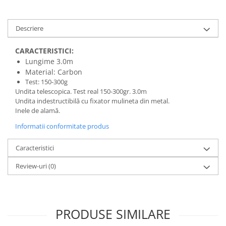
Lazi
Huse
Descriere
Penare
CARACTERISTICI:
Altele
Lungime 3.0m
Rucsac
Material: Carbon
Accesorii conexe pescuit
Test: 150-300g
Undita telescopica. Test real 150-300gr. 3.0m
Cântare
Undita indestructibilă cu fixator mulineta din metal.
Instrumente
Inele de alamă.
Ochelari
Informatii conformitate produs
Barci, sonare
Caracteristici
Accesorii pentru barci
Barci
Review-uri
(0)
Sonare
Camping pescuit
Accesorii
PRODUSE SIMILARE
Aragazuri, incalzitoare