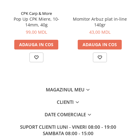
Aragazuri, incalzitoare
Corturi, Pavilioane
CPK Carp & More
Pop Up CPK Miere, 10-
Momitor Arbuz plat in-line
Frigidere
14mm, 40g
140gr
Lanterne
99,00 MDL
43,00 MDL
Mese
ADAUGA IN COS
ADAUGA IN COS
Paturi
Saci de dormit, saltele, perne
Scaune
Umbrele
Vesela
Imbracaminte, incaltaminte
MAGAZINUL MEU
Imbracaminte
Incaltaminte
CLIENTI
Pescuit la Fitofag
DATE COMERCIALE
Accesorii
SUPORT CLIENTI
LUNI - VINERI 08:00 - 19:00
Monturi
SAMBATA 08:00 - 15:00
Pentru vinatori