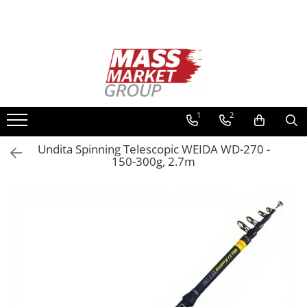
Toate Produsele
Pescuitul în Moldova
Pescuit la crap
Lansete la crap
1
2
Mulinete la crap
Undita Spinning Telescopic WEIDA WD-270 -
Fire Crap
150-300g, 2.7m
Plumbi, momitoare
Protectie, pastrare
Accesorii nadire, sondare
Accesorii, monturi crap
Rod Pod, picheti, suporti
Carlige crap
Avertizoare si swingere
Pescuit Feeder, Stationar, Pluta