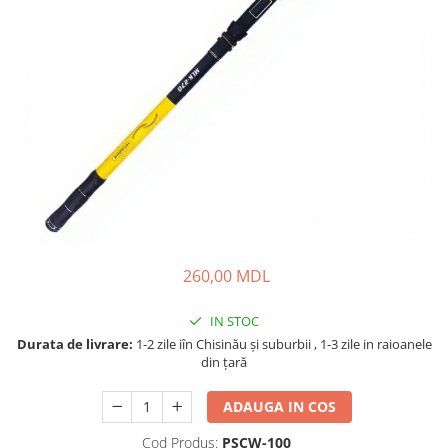
Lansete Feeder, Stationar, Pluta
Mulinete Feeder, Stationar, Pluta
Fire feeder, stationar
Plute si Indicatoare
Platforme feeder, suporturi,
tripoduri
Plumbi, cosulete, momitoare
Carlige Feeder, Stationar
Mincioguri si juvelnice
Accesorii monturi
Genti, huse, galeti
260,00 MDL
Accesorii si instrumente
Nada, momeala, aditivi
IN STOC
Pescuit la rapitor
Durata de livrare:
1-2 zile iîn Chisinău şi suburbii , 1-3 zile in raioanele
din țară
Lansete la rapitor
Mulinete la rapitor
ADAUGA IN COS
Fire rapitor
Cod Produs:
PSCW-100