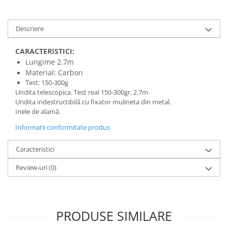
Bagajerie pescuit
Genti
Descriere
Lazi
Huse
CARACTERISTICI:
Penare
Lungime 2.7m
Altele
Material: Carbon
Test: 150-300g
Rucsac
Undita telescopica. Test real 150-300gr. 2.7m
Accesorii conexe pescuit
Undita indestructibilă cu fixator mulineta din metal.
Inele de alamă.
Cântare
Instrumente
Informatii conformitate produs
Ochelari
Caracteristici
Barci, sonare
Review-uri
(0)
Accesorii pentru barci
Barci
Sonare
Camping pescuit
PRODUSE SIMILARE
Accesorii