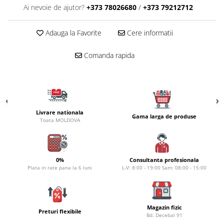
Carlige la rapitor
Ai nevoie de ajutor?
+373 78026680
/
+373 79212712
Greutati la rapitor
Naluci
Adauga la Favorite
Cere informatii
Accesorii rapitor
Monturi rapitor
Comanda rapida
Forfaci la rapitor
Momeli la rapitor
Nada si momeala
Nada
Livrare nationala
Gama larga de produse
Pelete
Toata MOLDOVA
Boiles
Wafters
Pop-up
0%
Consultanta profesionala
Plata in rate pana la 6 luni
L-V: 8:00 - 19:00 Sam: 08:00 - 15:00
Momeala artificiala
Seminte si mix de seminte
Aditivi, arome, dipuri
Magazin fizic
Pescuit la copca
Preturi flexibile
Bd. Decebal 91