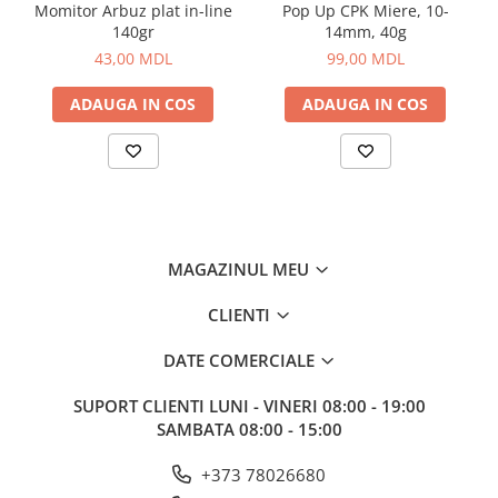
Corturi, Pavilioane
Momitor Arbuz plat in-line
Pop Up CPK Miere, 10-
140gr
14mm, 40g
Frigidere
43,00 MDL
99,00 MDL
Lanterne
Mese
ADAUGA IN COS
ADAUGA IN COS
Paturi
Saci de dormit, saltele, perne
Scaune
Umbrele
Vesela
MAGAZINUL MEU
Imbracaminte, incaltaminte
Imbracaminte
CLIENTI
Incaltaminte
DATE COMERCIALE
Pescuit la Fitofag
Accesorii
SUPORT CLIENTI
LUNI - VINERI 08:00 - 19:00
Monturi
SAMBATA 08:00 - 15:00
+373 78026680