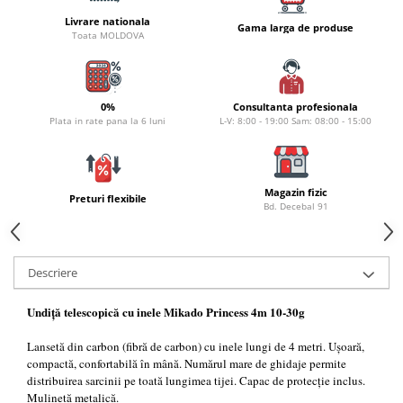
Naluci
Livrare nationala
Gama larga de produse
Toata MOLDOVA
Accesorii rapitor
Monturi rapitor
Forfaci la rapitor
0%
Consultanta profesionala
Momeli la rapitor
Plata in rate pana la 6 luni
L-V: 8:00 - 19:00 Sam: 08:00 - 15:00
Nada si momeala
Nada
Pelete
Magazin fizic
Preturi flexibile
Boiles
Bd. Decebal 91
Wafters
Pop-up
Descriere
Momeala artificiala
Seminte si mix de seminte
Undiță telescopică cu inele Mikado Princess 4m 10-30g
Aditivi, arome, dipuri
Lansetă din carbon (fibră de carbon) cu inele lungi de 4 metri. Ușoară,
Pescuit la copca
compactă, confortabilă în mână. Numărul mare de ghidaje permite
Bagajerie pescuit
distribuirea sarcinii pe toată lungimea tijei. Capac de protecție inclus.
Mulinetă metalică.
Genti