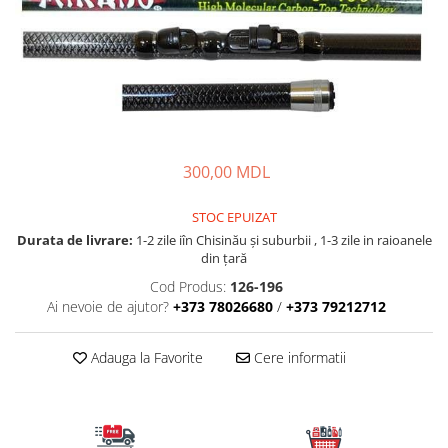
Fire feeder, stationar
Plute si Indicatoare
Platforme feeder, suporturi,
tripoduri
Plumbi, cosulete, momitoare
Carlige Feeder, Stationar
300,00 MDL
Mincioguri si juvelnice
Accesorii monturi
STOC EPUIZAT
Genti, huse, galeti
Durata de livrare:
1-2 zile iîn Chisinău şi suburbii , 1-3 zile in raioanele
Accesorii si instrumente
din țară
Nada, momeala, aditivi
Cod Produs:
126-196
Pescuit la rapitor
Ai nevoie de ajutor?
+373 78026680
/
+373 79212712
Lansete la rapitor
Adauga la Favorite
Cere informatii
Mulinete la rapitor
Fire rapitor
Carlige la rapitor
Greutati la rapitor