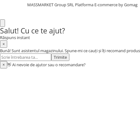
MASSMARKET Group SRL
Platforma E-commerce by Gomag
Aragazuri, incalzitoare
Corturi, Pavilioane
Frigidere
Salut! Cu ce te ajut?
Lanterne
Răspuns instant
Mese
×
Paturi
Bună! Sunt asistentul magazinului. Spune-mi ce cauți și îți recomand produs
Saci de dormit, saltele, perne
Trimite
Scaune
×
👋 Ai nevoie de ajutor sau o recomandare?
Umbrele
Vesela
Imbracaminte, incaltaminte
Imbracaminte
Incaltaminte
Pescuit la Fitofag
Accesorii
Monturi
Pentru vinatori