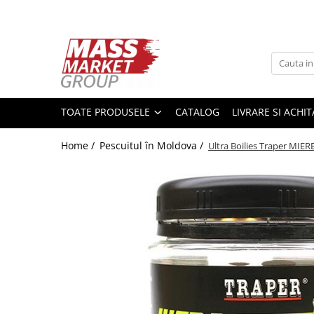
Toate Produsele
Pescuitul în Moldova
Pescuit la crap
TOATE PRODUSELE
CATALOG
LIVRARE SI ACHI
Lansete la crap
Mulinete la crap
Home /
Pescuitul în Moldova /
Ultra Boilies Traper MIE
Fire Crap
Plumbi, momitoare
Protectie, pastrare
Accesorii nadire, sondare
Accesorii, monturi crap
Rod Pod, picheti, suporti
Carlige crap
Avertizoare si swingere
Pescuit Feeder, Stationar, Pluta