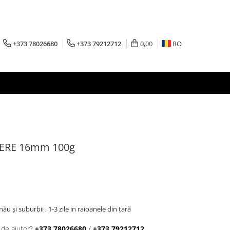
+373 78026680
+373 79212712
0,00
RO
MIERE 16mm 100g
inău şi suburbii , 1-3 zile in raioanele din țară
 de ajutor?
+373 78026680
/
+373 79212712