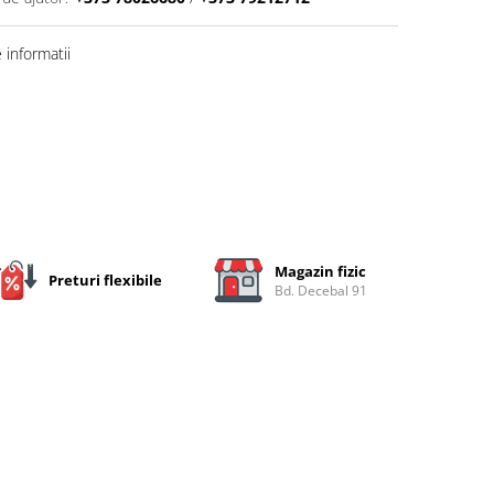
informatii
Magazin fizic
Preturi flexibile
Bd. Decebal 91