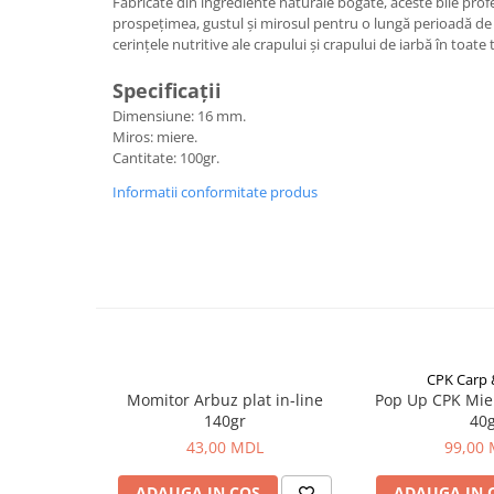
Carlige la rapitor
Fabricate din ingrediente naturale bogate, aceste bile pro
prospețimea, gustul și mirosul pentru o lungă perioadă de
Greutati la rapitor
cerințele nutritive ale crapului și crapului de iarbă în toate 
Naluci
Accesorii rapitor
Specificații
Monturi rapitor
Dimensiune: 16 mm.
Miros: miere.
Forfaci la rapitor
Cantitate: 100gr.
Momeli la rapitor
Informatii conformitate produs
Nada si momeala
Nada
Pelete
Boiles
Wafters
Pop-up
Momeala artificiala
CPK Carp
Momitor Arbuz plat in-line
Pop Up CPK Mie
Seminte si mix de seminte
140gr
40
Aditivi, arome, dipuri
43,00 MDL
99,00
Pescuit la copca
ADAUGA IN COS
ADAUGA IN 