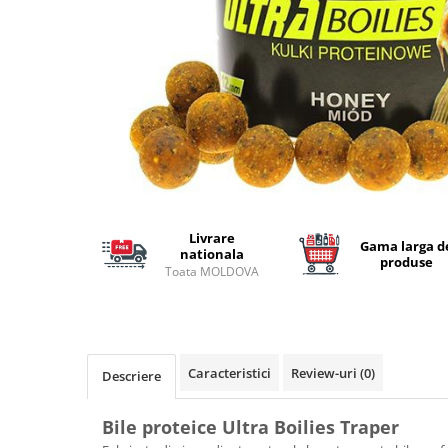
Lansete Feeder, Stationar, Pluta
Mulinete Feeder, Stationar, Pluta
Fire feeder, stationar
Plute si Indicatoare
Platforme feeder, suporturi,
tripoduri
Plumbi, cosulete, momitoare
Carlige Feeder, Stationar
Mincioguri si juvelnice
Accesorii monturi
Livrare
Gama larga d
nationala
Genti, huse, galeti
produse
Toata MOLDOVA
Accesorii si instrumente
Nada, momeala, aditivi
Pescuit la rapitor
Lansete la rapitor
Caracteristici
Review-uri
(0)
Descriere
Mulinete la rapitor
Fire rapitor
Bile proteice Ultra Boilies Traper