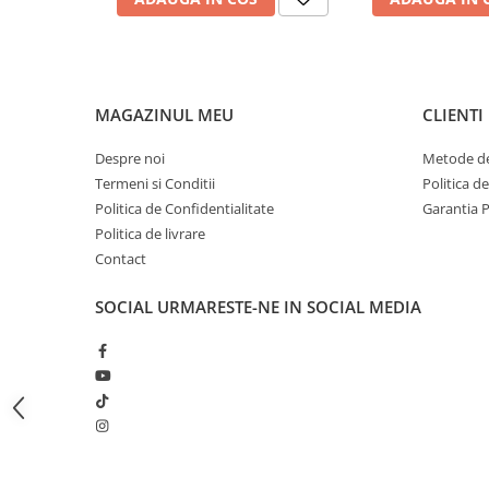
Bagajerie pescuit
Genti
Lazi
Huse
MAGAZINUL MEU
CLIENTI
Penare
Altele
Despre noi
Metode de
Rucsac
Termeni si Conditii
Politica d
Politica de Confidentialitate
Garantia 
Accesorii conexe pescuit
Politica de livrare
Cântare
Contact
Instrumente
Ochelari
SOCIAL
URMARESTE-NE IN SOCIAL MEDIA
Barci, sonare
Accesorii pentru barci
Barci
Sonare
Camping pescuit
Accesorii