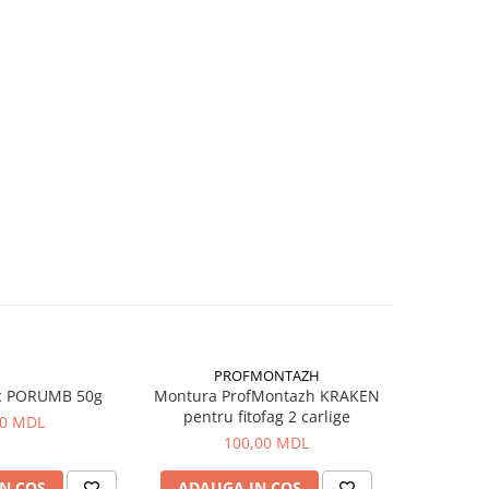
PROFMONTAZH
c PORUMB 50g
Montura ProfMontazh KRAKEN
Aluna Ti
pentru fitofag 2 carlige
00 MDL
100,00 MDL
N COS
ADAUGA IN COS
ADAUG