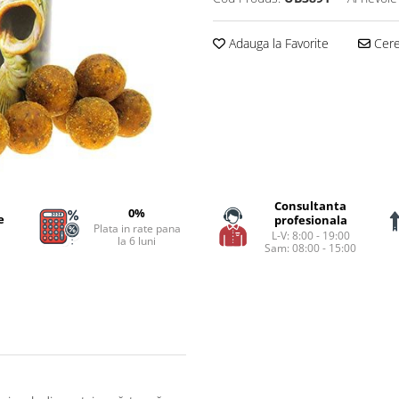
Adauga la Favorite
Cere 
Consultanta
0%
e
profesionala
Plata in rate pana
L-V: 8:00 - 19:00
la 6 luni
Sam: 08:00 - 15:00