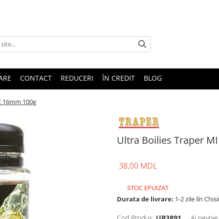
TARE
CONTACT
REDUCERI
ÎN CREDIT
BLOG
RE 16mm 100g
Ultra Boilies Traper 
38,00 MDL
STOC EPUIZAT
Durata de livrare:
1-2 zile iîn Chis
Cod Produs:
UB3891
Ai nevoie