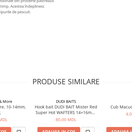
fesionale din proteine păstrează
 timp. Acestea îndeplinesc
tipurile de pescuit.
PRODUSE SIMILARE
 & More
DUDI BAITS
re, 10-14mm,
Hook bait DUDI BAIT Mister Red
Cub Macu
g
Super Hot WAFTERS 14+16mm,
4,
100g
 MDL
80,00 MDL
COS
ADAUGA IN COS
ADAUGA I