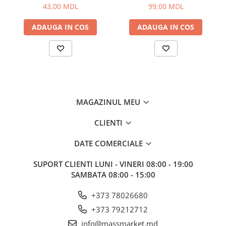
Corturi, Pavilioane
43,00 MDL
99,00 MDL
Frigidere
ADAUGA IN COS
ADAUGA IN COS
Lanterne
Mese
Paturi
Saci de dormit, saltele, perne
Scaune
Umbrele
MAGAZINUL MEU
Vesela
Imbracaminte, incaltaminte
CLIENTI
Imbracaminte
DATE COMERCIALE
Incaltaminte
SUPORT CLIENTI
LUNI - VINERI 08:00 - 19:00
Pescuit la Fitofag
SAMBATA 08:00 - 15:00
Accesorii
Monturi
+373 78026680
+373 79212712
info@massmarket.md