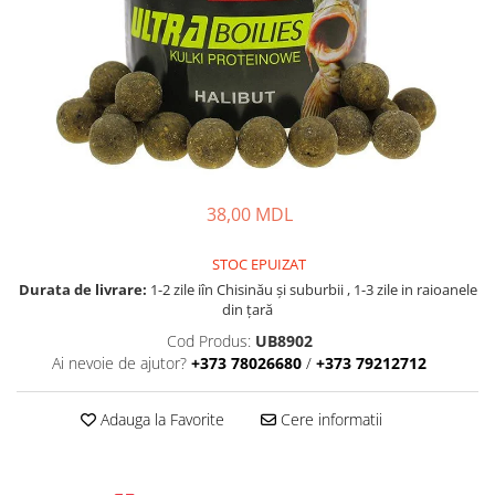
Fire feeder, stationar
Plute si Indicatoare
Platforme feeder, suporturi,
tripoduri
Plumbi, cosulete, momitoare
Carlige Feeder, Stationar
Mincioguri si juvelnice
38,00 MDL
Accesorii monturi
Genti, huse, galeti
STOC EPUIZAT
Accesorii si instrumente
Durata de livrare:
1-2 zile iîn Chisinău şi suburbii , 1-3 zile in raioanele
Nada, momeala, aditivi
din țară
Pescuit la rapitor
Cod Produs:
UB8902
Ai nevoie de ajutor?
+373 78026680
/
+373 79212712
Lansete la rapitor
Mulinete la rapitor
Adauga la Favorite
Cere informatii
Fire rapitor
Carlige la rapitor
Greutati la rapitor