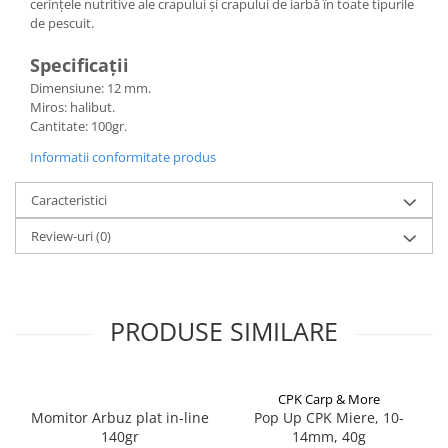
cerințele nutritive ale crapului și crapului de iarbă în toate tipurile
de pescuit.
Lazi
Huse
Specificații
Penare
Dimensiune: 12 mm.
Altele
Miros: halibut.
Cantitate: 100gr.
Rucsac
Accesorii conexe pescuit
Informatii conformitate produs
Cântare
Caracteristici
Instrumente
Review-uri
(0)
Ochelari
Barci, sonare
Accesorii pentru barci
Barci
PRODUSE SIMILARE
Sonare
Camping pescuit
CPK Carp & More
Accesorii
Momitor Arbuz plat in-line
Pop Up CPK Miere, 10-
Aragazuri, incalzitoare
140gr
14mm, 40g