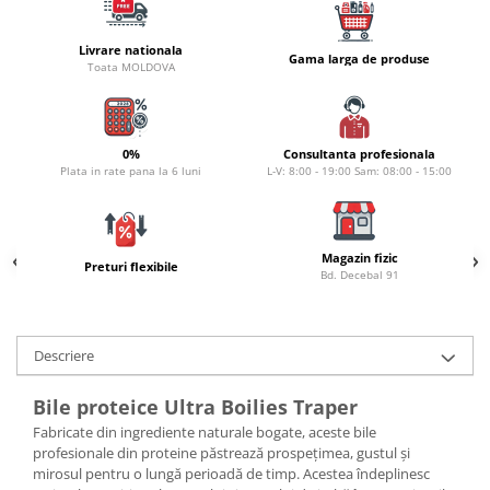
Naluci
Accesorii rapitor
Livrare nationala
Gama larga de produse
Toata MOLDOVA
Monturi rapitor
Forfaci la rapitor
Momeli la rapitor
0%
Consultanta profesionala
Nada si momeala
Plata in rate pana la 6 luni
L-V: 8:00 - 19:00 Sam: 08:00 - 15:00
Nada
Pelete
Boiles
Magazin fizic
Preturi flexibile
Bd. Decebal 91
Wafters
Pop-up
Momeala artificiala
Descriere
Seminte si mix de seminte
Aditivi, arome, dipuri
Bile proteice Ultra Boilies Traper
Pescuit la copca
Fabricate din ingrediente naturale bogate, aceste bile
profesionale din proteine păstrează prospețimea, gustul și
Bagajerie pescuit
mirosul pentru o lungă perioadă de timp. Acestea îndeplinesc
Genti