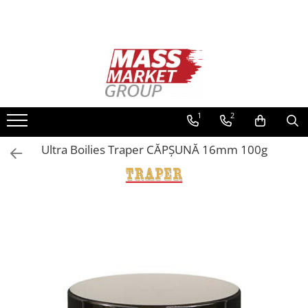
Toate Produsele
Pescuitul în Moldova
Pescuit la crap
Lansete la crap
1
2
Mulinete la crap
Ultra Boilies Traper CĂPȘUNĂ 16mm 100g
Fire Crap
Plumbi, momitoare
Protectie, pastrare
Accesorii nadire, sondare
Accesorii, monturi crap
Rod Pod, picheti, suporti
Carlige crap
Avertizoare si swingere
Pescuit Feeder, Stationar, Pluta