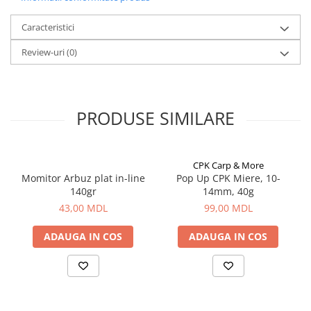
Aragazuri, incalzitoare
Caracteristici
Corturi, Pavilioane
Frigidere
Review-uri
(0)
Lanterne
Mese
Paturi
PRODUSE SIMILARE
Saci de dormit, saltele, perne
Scaune
Umbrele
CPK Carp & More
Vesela
Momitor Arbuz plat in-line
Pop Up CPK Miere, 10-
140gr
14mm, 40g
Imbracaminte, incaltaminte
43,00 MDL
99,00 MDL
Imbracaminte
Incaltaminte
ADAUGA IN COS
ADAUGA IN COS
Pescuit la Fitofag
Accesorii
Monturi
Pentru vinatori