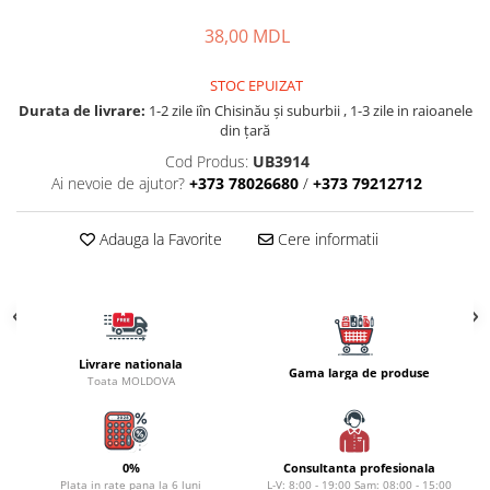
Carlige la rapitor
Greutati la rapitor
38,00 MDL
Naluci
Accesorii rapitor
STOC EPUIZAT
Durata de livrare:
1-2 zile iîn Chisinău şi suburbii , 1-3 zile in raioanele
Monturi rapitor
din țară
Forfaci la rapitor
Cod Produs:
UB3914
Momeli la rapitor
Ai nevoie de ajutor?
+373 78026680
/
+373 79212712
Nada si momeala
Nada
Adauga la Favorite
Cere informatii
Pelete
Boiles
Wafters
Pop-up
Livrare nationala
Gama larga de produse
Momeala artificiala
Toata MOLDOVA
Seminte si mix de seminte
Aditivi, arome, dipuri
Pescuit la copca
0%
Consultanta profesionala
Plata in rate pana la 6 luni
L-V: 8:00 - 19:00 Sam: 08:00 - 15:00