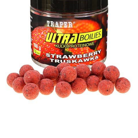
Lansete Feeder, Stationar, Pluta
Mulinete Feeder, Stationar, Pluta
Fire feeder, stationar
Plute si Indicatoare
Platforme feeder, suporturi,
tripoduri
Plumbi, cosulete, momitoare
Carlige Feeder, Stationar
Mincioguri si juvelnice
Accesorii monturi
Genti, huse, galeti
Accesorii si instrumente
Nada, momeala, aditivi
Pescuit la rapitor
Lansete la rapitor
Mulinete la rapitor
Fire rapitor