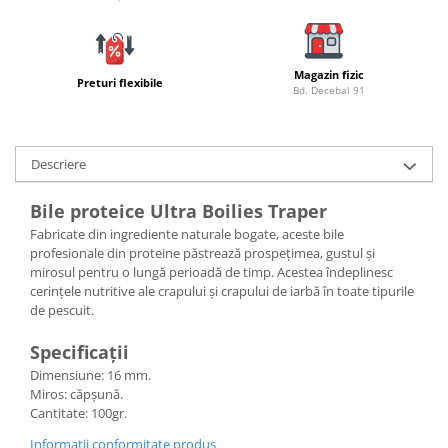
Bagajerie pescuit
Genti
Lazi
Magazin fizic
Preturi flexibile
Huse
Bd. Decebal 91
Penare
Altele
Descriere
Rucsac
Accesorii conexe pescuit
Bile proteice Ultra Boilies Traper
Cântare
Fabricate din ingrediente naturale bogate, aceste bile
Instrumente
profesionale din proteine păstrează prospețimea, gustul și
mirosul pentru o lungă perioadă de timp. Acestea îndeplinesc
Ochelari
cerințele nutritive ale crapului și crapului de iarbă în toate tipurile
Barci, sonare
de pescuit.
Accesorii pentru barci
Specificații
Barci
Dimensiune: 16 mm.
Sonare
Miros: căpșună.
Camping pescuit
Cantitate: 100gr.
Accesorii
Informatii conformitate produs