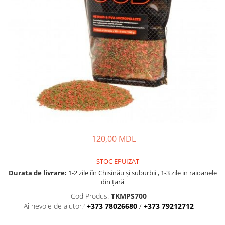
Lansete Feeder, Stationar, Pluta
Mulinete Feeder, Stationar, Pluta
Fire feeder, stationar
Plute si Indicatoare
Platforme feeder, suporturi,
tripoduri
Plumbi, cosulete, momitoare
Carlige Feeder, Stationar
Mincioguri si juvelnice
Accesorii monturi
Genti, huse, galeti
120,00 MDL
Accesorii si instrumente
Nada, momeala, aditivi
STOC EPUIZAT
Pescuit la rapitor
Durata de livrare:
1-2 zile iîn Chisinău şi suburbii , 1-3 zile in raioanele
din țară
Lansete la rapitor
Cod Produs:
TKMPS700
Mulinete la rapitor
Ai nevoie de ajutor?
+373 78026680
/
+373 79212712
Fire rapitor