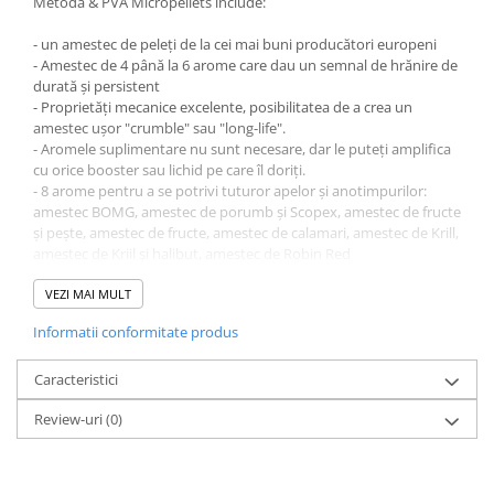
Metoda & PVA Micropellets include:
Bagajerie pescuit
Genti
- un amestec de peleți de la cei mai buni producători europeni
- Amestec de 4 până la 6 arome care dau un semnal de hrănire de
Lazi
durată și persistent
Huse
- Proprietăți mecanice excelente, posibilitatea de a crea un
Penare
amestec ușor "crumble" sau "long-life".
- Aromele suplimentare nu sunt necesare, dar le puteți amplifica
Altele
cu orice booster sau lichid pe care îl doriți.
Rucsac
- 8 arome pentru a se potrivi tuturor apelor și anotimpurilor:
Accesorii conexe pescuit
amestec BOMG, amestec de porumb și Scopex, amestec de fructe
și pește, amestec de fructe, amestec de calamari, amestec de Krill,
Cântare
amestec de Kriil și halibut, amestec de Robin Red
Instrumente
- Noi preambalaje practice: 700 de grame și 1,5 kilograme.
VEZI MAI MULT
Ochelari
Rețeta, ca întotdeauna, este foarte simplă:
Barci, sonare
Informatii conformitate produs
1. Adăugați puțină apă
2. Se amestecă în
Accesorii pentru barci
3. Se lasă să stea timp de 3-5 minute.
Caracteristici
Barci
4. Puteți prinde
Review-uri
(0)
Sonare
Camping pescuit
Accesorii