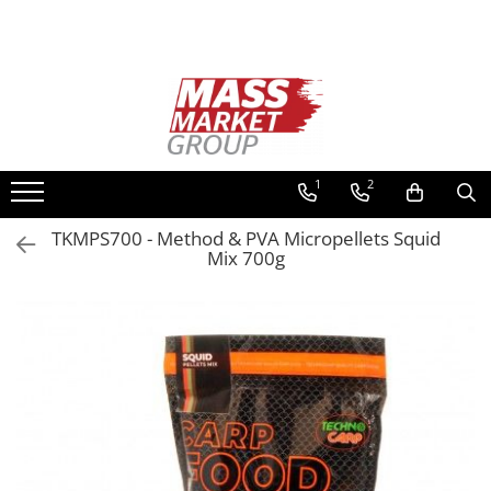
Toate Produsele
Pescuitul în Moldova
Pescuit la crap
Lansete la crap
1
2
Mulinete la crap
TKMPS700 - Method & PVA Micropellets Squid
Fire Crap
Mix 700g
Plumbi, momitoare
Protectie, pastrare
Accesorii nadire, sondare
Accesorii, monturi crap
Rod Pod, picheti, suporti
Carlige crap
Avertizoare si swingere
Pescuit Feeder, Stationar, Pluta