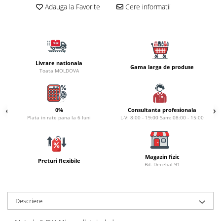
Carlige la rapitor
Adauga la Favorite
Cere informatii
Greutati la rapitor
Naluci
Accesorii rapitor
Monturi rapitor
Livrare nationala
Forfaci la rapitor
Gama larga de produse
Toata MOLDOVA
Momeli la rapitor
Nada si momeala
Nada
0%
Consultanta profesionala
Pelete
Plata in rate pana la 6 luni
L-V: 8:00 - 19:00 Sam: 08:00 - 15:00
Boiles
Wafters
Pop-up
Magazin fizic
Preturi flexibile
Bd. Decebal 91
Momeala artificiala
Seminte si mix de seminte
Aditivi, arome, dipuri
Descriere
Pescuit la copca