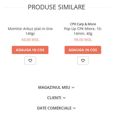
Aragazuri, incalzitoare
PRODUSE SIMILARE
Corturi, Pavilioane
Frigidere
CPK Carp & More
Lanterne
Momitor Arbuz plat in-line
Pop Up CPK Miere, 10-
Mese
140gr
14mm, 40g
Paturi
43,00 MDL
99,00 MDL
Saci de dormit, saltele, perne
ADAUGA IN COS
ADAUGA IN COS
Scaune
Umbrele
Vesela
Imbracaminte, incaltaminte
Imbracaminte
Incaltaminte
MAGAZINUL MEU
Pescuit la Fitofag
CLIENTI
Accesorii
Monturi
DATE COMERCIALE
Pentru vinatori