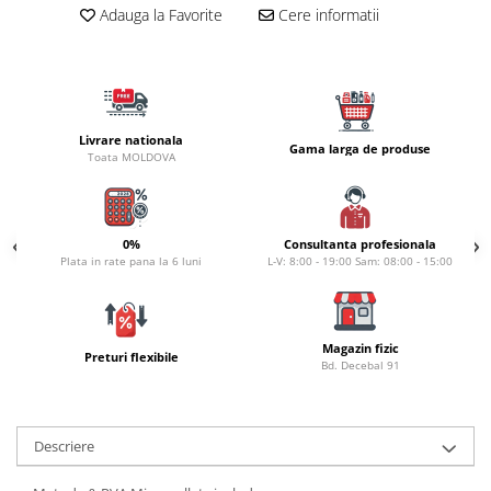
Carlige la rapitor
Adauga la Favorite
Cere informatii
Greutati la rapitor
Naluci
Accesorii rapitor
Monturi rapitor
Livrare nationala
Forfaci la rapitor
Gama larga de produse
Toata MOLDOVA
Momeli la rapitor
Nada si momeala
Nada
0%
Consultanta profesionala
Pelete
Plata in rate pana la 6 luni
L-V: 8:00 - 19:00 Sam: 08:00 - 15:00
Boiles
Wafters
Pop-up
Magazin fizic
Preturi flexibile
Bd. Decebal 91
Momeala artificiala
Seminte si mix de seminte
Aditivi, arome, dipuri
Descriere
Pescuit la copca