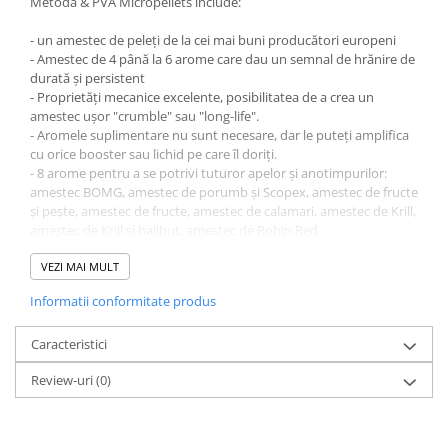
Metoda & PVA Micropellets include:
Bagajerie pescuit
Genti
- un amestec de peleți de la cei mai buni producători europeni
- Amestec de 4 până la 6 arome care dau un semnal de hrănire de
Lazi
durată și persistent
Huse
- Proprietăți mecanice excelente, posibilitatea de a crea un
Penare
amestec ușor "crumble" sau "long-life".
- Aromele suplimentare nu sunt necesare, dar le puteți amplifica
Altele
cu orice booster sau lichid pe care îl doriți.
Rucsac
- 8 arome pentru a se potrivi tuturor apelor și anotimpurilor:
Accesorii conexe pescuit
amestec BOMG, amestec de porumb și Scopex, amestec de fructe
și pește, amestec de fructe, amestec de calamari, amestec de Krill,
Cântare
amestec de Kriil și halibut, amestec de Robin Red
Instrumente
- Noi preambalaje practice: 700 de grame și 1,5 kilograme.
VEZI MAI MULT
Ochelari
Rețeta, ca întotdeauna, este foarte simplă:
Barci, sonare
Informatii conformitate produs
1. Adăugați puțină apă
2. Se amestecă în
Accesorii pentru barci
3. Se lasă să stea timp de 3-5 minute.
Caracteristici
Barci
4. Puteți prinde
Review-uri
(0)
Sonare
Camping pescuit
Accesorii