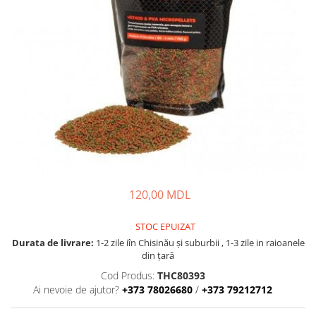
Lansete Feeder, Stationar, Pluta
Mulinete Feeder, Stationar, Pluta
Fire feeder, stationar
Plute si Indicatoare
Platforme feeder, suporturi,
tripoduri
Plumbi, cosulete, momitoare
Carlige Feeder, Stationar
Mincioguri si juvelnice
Accesorii monturi
Genti, huse, galeti
120,00 MDL
Accesorii si instrumente
Nada, momeala, aditivi
STOC EPUIZAT
Pescuit la rapitor
Durata de livrare:
1-2 zile iîn Chisinău şi suburbii , 1-3 zile in raioanele
din țară
Lansete la rapitor
Cod Produs:
THC80393
Mulinete la rapitor
Ai nevoie de ajutor?
+373 78026680
/
+373 79212712
Fire rapitor