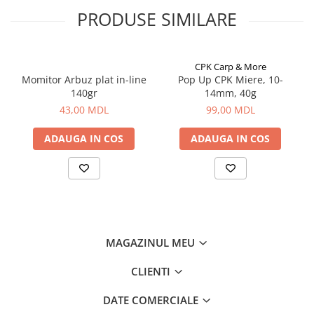
Aragazuri, incalzitoare
PRODUSE SIMILARE
Corturi, Pavilioane
Frigidere
CPK Carp & More
Lanterne
Momitor Arbuz plat in-line
Pop Up CPK Miere, 10-
Mese
140gr
14mm, 40g
Paturi
43,00 MDL
99,00 MDL
Saci de dormit, saltele, perne
ADAUGA IN COS
ADAUGA IN COS
Scaune
Umbrele
Vesela
Imbracaminte, incaltaminte
Imbracaminte
Incaltaminte
MAGAZINUL MEU
Pescuit la Fitofag
CLIENTI
Accesorii
Monturi
DATE COMERCIALE
Pentru vinatori