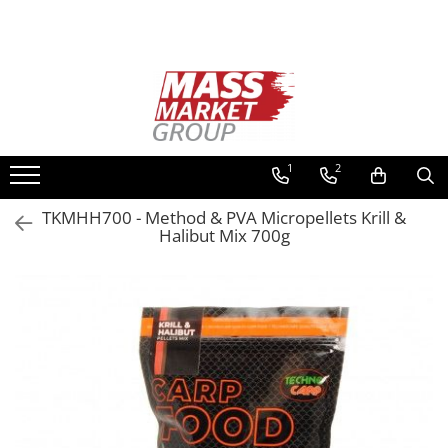
Toate Produsele
Pescuitul în Moldova
Pescuit la crap
Lansete la crap
1
2
Mulinete la crap
TKMHH700 - Method & PVA Micropellets Krill &
Fire Crap
Halibut Mix 700g
Plumbi, momitoare
Protectie, pastrare
Accesorii nadire, sondare
Accesorii, monturi crap
Rod Pod, picheti, suporti
Carlige crap
Avertizoare si swingere
Pescuit Feeder, Stationar, Pluta