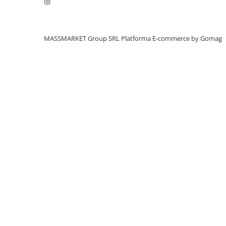
Aragazuri, incalzitoare
Corturi, Pavilioane
Frigidere
MASSMARKET Group SRL
Platforma E-commerce by Gomag
Lanterne
Mese
Paturi
Saci de dormit, saltele, perne
Scaune
Umbrele
Vesela
Imbracaminte, incaltaminte
Imbracaminte
Incaltaminte
Pescuit la Fitofag
Accesorii
Monturi
Pentru vinatori