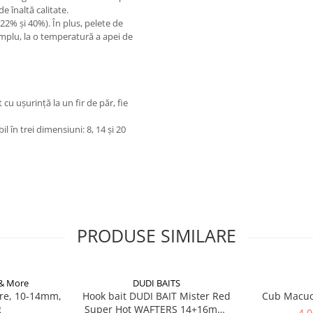
de înaltă calitate.
22% și 40%). În plus, pelete de
emplu, la o temperatură a apei de
cu ușurință la un fir de păr, fie
l în trei dimensiuni: 8, 14 și 20
PRODUSE SIMILARE
 & More
DUDI BAITS
re, 10-14mm,
Hook bait DUDI BAIT Mister Red
Cub Macu
g
Super Hot WAFTERS 14+16mm,
4,