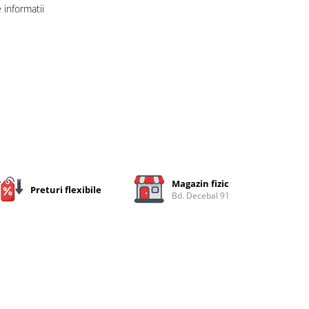
informatii
Magazin fizic
Preturi flexibile
Bd. Decebal 91