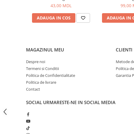
Bagajerie pescuit
43,00 MDL
99,00
Genti
ADAUGA IN COS
ADAUGA IN 
Lazi
Huse
Penare
Altele
Rucsac
MAGAZINUL MEU
CLIENTI
Accesorii conexe pescuit
Despre noi
Metode de
Cântare
Termeni si Conditii
Politica d
Instrumente
Politica de Confidentialitate
Garantia 
Ochelari
Politica de livrare
Contact
Barci, sonare
Accesorii pentru barci
SOCIAL
URMARESTE-NE IN SOCIAL MEDIA
Barci
Sonare
Camping pescuit
Accesorii