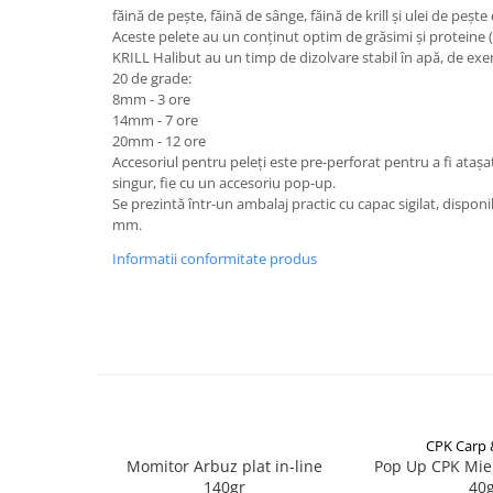
Carlige la rapitor
făină de pește, făină de sânge, făină de krill și ulei de pește 
Greutati la rapitor
Aceste pelete au un conținut optim de grăsimi și proteine (
Naluci
KRILL Halibut au un timp de dizolvare stabil în apă, de ex
20 de grade:
Accesorii rapitor
8mm - 3 ore
Monturi rapitor
14mm - 7 ore
20mm - 12 ore
Forfaci la rapitor
Accesoriul pentru peleți este pre-perforat pentru a fi atașat 
Momeli la rapitor
singur, fie cu un accesoriu pop-up.
Nada si momeala
Se prezintă într-un ambalaj practic cu capac sigilat, disponibi
mm.
Nada
Informatii conformitate produs
Pelete
Boiles
Wafters
Pop-up
Momeala artificiala
Seminte si mix de seminte
Aditivi, arome, dipuri
CPK Carp
Pescuit la copca
Momitor Arbuz plat in-line
Pop Up CPK Mie
140gr
40