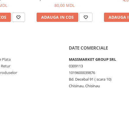
100g
 MDL
80,00 MDL
COS
ADAUGA IN COS
ADAUGA I
DATE COMERCIALE
 Plata
MASSMARKET GROUP SRL
e Retur
0309113
Produselor
1019600039876
Bd. Decebal 91 ( scara 10)
Chisinau, Chisinau