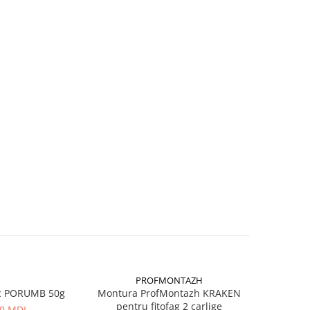
PROFMONTAZH
c PORUMB 50g
Montura ProfMontazh KRAKEN
Aluna Ti
pentru fitofag 2 carlige
00 MDL