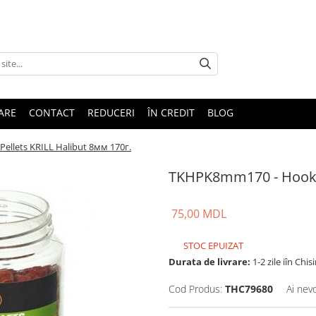
TARE
CONTACT
REDUCERI
ÎN CREDIT
BLOG
llets KRILL Halibut 8мм 170г.
TKHPK8mm170 - Hooker
75,00 MDL
STOC EPUIZAT
Durata de livrare:
1-2 zile iîn Chis
Cod Produs:
THC79680
Ai nev