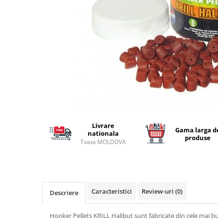
Lansete Feeder, Stationar, Pluta
Mulinete Feeder, Stationar, Pluta
Fire feeder, stationar
Plute si Indicatoare
Platforme feeder, suporturi,
tripoduri
Plumbi, cosulete, momitoare
Carlige Feeder, Stationar
Mincioguri si juvelnice
Accesorii monturi
Livrare
Genti, huse, galeti
Gama larga d
nationala
produse
Accesorii si instrumente
Toata MOLDOVA
Nada, momeala, aditivi
Pescuit la rapitor
Lansete la rapitor
Caracteristici
Review-uri
(0)
Mulinete la rapitor
Descriere
Fire rapitor
Hooker Pellets KRILL Halibut sunt fabricate din cele mai bu