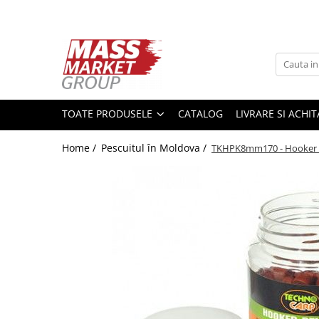
Toate Produsele
Pescuitul în Moldova
Pescuit la crap
TOATE PRODUSELE
CATALOG
LIVRARE SI ACHI
Lansete la crap
Mulinete la crap
Home /
Pescuitul în Moldova /
TKHPK8mm170 - Hooker Pe
Fire Crap
Plumbi, momitoare
Protectie, pastrare
Accesorii nadire, sondare
Accesorii, monturi crap
Rod Pod, picheti, suporti
Carlige crap
Avertizoare si swingere
Pescuit Feeder, Stationar, Pluta