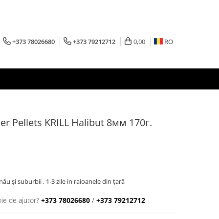
+373 78026680
+373 79212712
0,00
RO
 Pellets KRILL Halibut 8мм 170г.
inău şi suburbii , 1-3 zile in raioanele din țară
oie de ajutor?
+373 78026680
/
+373 79212712