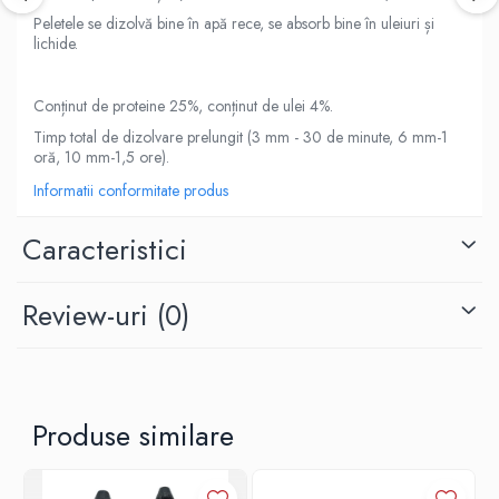
Genti
Peletele se dizolvă bine în apă rece, se absorb bine în uleiuri și
lichide.
Lazi
Huse
Penare
Conținut de proteine 25%, conținut de ulei 4%.
Altele
Timp total de dizolvare prelungit (3 mm - 30 de minute, 6 mm-1
oră, 10 mm-1,5 ore).
Rucsac
Informatii conformitate produs
Accesorii conexe pescuit
Cântare
Caracteristici
Instrumente
Ochelari
Review-uri
(0)
Barci, sonare
Accesorii pentru barci
Barci
Sonare
Produse similare
Camping pescuit
Accesorii
Aragazuri, incalzitoare