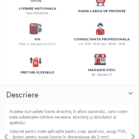
Greutati la rapitor
LIVRARE NATIONALA
Naluci
GAMA LARGA DE PRODUSE
Toata MOLDOVA
Accesorii rapitor
Monturi rapitor
Forfaci la rapitor
0%
CONSULTANTA PROFESIONALA
Momeli la rapitor
Plata in rate pana la 6 luni
L-V: 8:00 - 19:00 Sam: 08:00 - 15:00
Nada si momeala
Nada
Pelete
MAGAZIN FIZIC
PRETURI FLEXIBILE
Bd. Decebal 91
Boiles
Wafters
Descriere
Pop-up
Momeala artificiala
Seminte si mix de seminte
Acestea sunt pelete foarte atractive, în afara sezonului, care conțin
Aditivi, arome, dipuri
toate substanțele nutritive necesare, atractanți și stimulatori ai
apetitului.
Pescuit la copca
Adecvat pentru toate aplicațiile pentru crap: spod-mix, pungi PVA,
Bagajerie pescuit
hrănitori pentru muște (numai în dimensiunea de 3 mm)