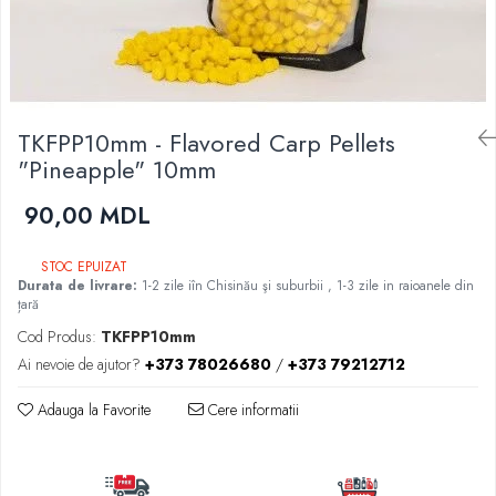
Lansete Feeder, Stationar, Pluta
Mulinete Feeder, Stationar, Pluta
Fire feeder, stationar
Plute si Indicatoare
Platforme feeder, suporturi, tripoduri
TKFPP10mm - Flavored Carp Pellets
Plumbi, cosulete, momitoare
"Pineapple" 10mm
Carlige Feeder, Stationar
Mincioguri si juvelnice
90,00 MDL
Accesorii monturi
Genti, huse, galeti
STOC EPUIZAT
Durata de livrare:
1-2 zile iîn Chisinău şi suburbii , 1-3 zile in raioanele din
Accesorii si instrumente
țară
Nada, momeala, aditivi
Cod Produs:
TKFPP10mm
Pescuit la rapitor
Ai nevoie de ajutor?
+373 78026680
/
+373 79212712
Lansete la rapitor
Adauga la Favorite
Cere informatii
Mulinete la rapitor
Fire rapitor
Carlige la rapitor