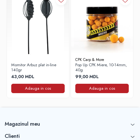
Corturi, Pavilioane
Frigidere
Lanterne
Mese
Paturi
Saci de dormit, saltele, perne
Scaune
CPK Carp & More
Umbrele
Momitor Arbuz plat in-line
Pop Up CPK Miere, 10-14mm,
140gr
40g
Vesela
43,00 MDL
99,00 MDL
Imbracaminte, incaltaminte
Adauga in cos
Adauga in cos
Imbracaminte
Incaltaminte
Pescuit la Fitofag
Accesorii
Magazinul meu
Monturi
Pentru vinatori
Clienti