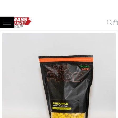
Toate Produsele
Pescuitul în Moldova
Pescuit la crap
Lansete la crap
Mulinete la crap
Fire Crap
Plumbi, momitoare
Protectie, pastrare
Accesorii nadire, sondare
Accesorii, monturi crap
Rod Pod, picheti, suporti
Carlige crap
Avertizoare si swingere
Pescuit Feeder, Stationar, Pluta