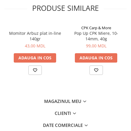
Aragazuri, incalzitoare
PRODUSE SIMILARE
Corturi, Pavilioane
Frigidere
CPK Carp & More
Lanterne
Momitor Arbuz plat in-line
Pop Up CPK Miere, 10-
Mese
140gr
14mm, 40g
Paturi
43,00 MDL
99,00 MDL
Saci de dormit, saltele, perne
ADAUGA IN COS
ADAUGA IN COS
Scaune
Umbrele
Vesela
Imbracaminte, incaltaminte
Imbracaminte
Incaltaminte
MAGAZINUL MEU
Pescuit la Fitofag
CLIENTI
Accesorii
Monturi
DATE COMERCIALE
Pentru vinatori