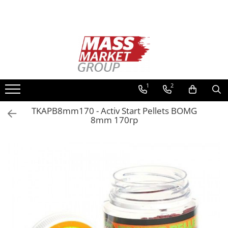
Toate Produsele
Pescuitul în Moldova
Pescuit la crap
Lansete la crap
1
2
Mulinete la crap
TKAPB8mm170 - Activ Start Pellets BOMG
Fire Crap
8mm 170гр
Plumbi, momitoare
Protectie, pastrare
Accesorii nadire, sondare
Accesorii, monturi crap
Rod Pod, picheti, suporti
Carlige crap
Avertizoare si swingere
Pescuit Feeder, Stationar, Pluta