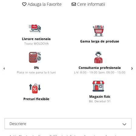
Carlige la rapitor
Adauga la Favorite
Cere informatii
Greutati la rapitor
Naluci
Accesorii rapitor
Monturi rapitor
Livrare nationala
Forfaci la rapitor
Gama larga de produse
Toata MOLDOVA
Momeli la rapitor
Nada si momeala
Nada
0%
Consultanta profesionala
Pelete
Plata in rate pana la 6 luni
L-V: 8:00 - 19:00 Sam: 08:00 - 15:00
Boiles
Wafters
Pop-up
Magazin fizic
Preturi flexibile
Bd. Decebal 91
Momeala artificiala
Seminte si mix de seminte
Aditivi, arome, dipuri
Descriere
Pescuit la copca