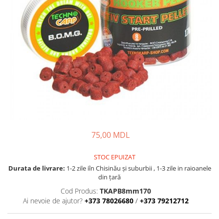
Lansete Feeder, Stationar, Pluta
Mulinete Feeder, Stationar, Pluta
Fire feeder, stationar
Plute si Indicatoare
Platforme feeder, suporturi,
tripoduri
Plumbi, cosulete, momitoare
Carlige Feeder, Stationar
Mincioguri si juvelnice
Accesorii monturi
Genti, huse, galeti
75,00 MDL
Accesorii si instrumente
Nada, momeala, aditivi
STOC EPUIZAT
Pescuit la rapitor
Durata de livrare:
1-2 zile iîn Chisinău şi suburbii , 1-3 zile in raioanele
din țară
Lansete la rapitor
Cod Produs:
TKAPB8mm170
Mulinete la rapitor
Ai nevoie de ajutor?
+373 78026680
/
+373 79212712
Fire rapitor