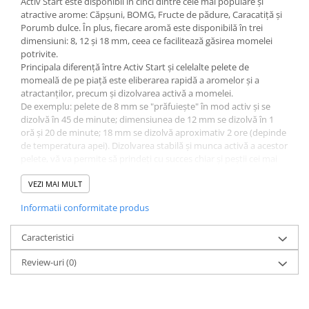
Activ Start este disponibil în cinci dintre cele mai populare și
Bagajerie pescuit
atractive arome: Căpșuni, BOMG, Fructe de pădure, Caracatiță și
Genti
Porumb dulce. În plus, fiecare aromă este disponibilă în trei
dimensiuni: 8, 12 și 18 mm, ceea ce facilitează găsirea momelei
Lazi
potrivite.
Huse
Principala diferență între Activ Start și celelalte pelete de
Penare
momeală de pe piață este eliberarea rapidă a aromelor și a
atractanților, precum și dizolvarea activă a momelei.
Altele
De exemplu: pelete de 8 mm se "prăfuiește" în mod activ și se
Rucsac
dizolvă în 45 de minute; dimensiunea de 12 mm se dizolvă în 1
Accesorii conexe pescuit
oră și 20 de minute; 18 mm se dizolvă aproximativ 2 ore (depinde
de temperatura apei). Dizolvarea stabilă și munca activă a acestor
Cântare
pelete, vă va permite să prindeți cu succes chiar și peștii cei mai
Instrumente
"sătui" și presați.
Credem că este o soluție ideală pentru pescuitul activ și pentru
VEZI MAI MULT
Ochelari
pescuitul cu muscă.
Barci, sonare
Informatii conformitate produs
Produs în Olanda.
Accesorii pentru barci
Caracteristici
Barci
Review-uri
(0)
Sonare
Camping pescuit
Accesorii