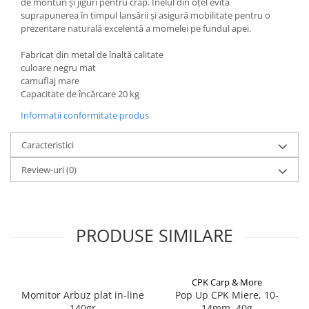
de monturi și jiguri pentru crap. Inelul din oțel evită
suprapunerea în timpul lansării și asigură mobilitate pentru o
Lazi
prezentare naturală excelentă a momelei pe fundul apei.
Huse
Penare
Fabricat din metal de înaltă calitate
culoare negru mat
Altele
camuflaj mare
Rucsac
Capacitate de încărcare 20 kg
Accesorii conexe pescuit
Informatii conformitate produs
Cântare
Caracteristici
Instrumente
Ochelari
Review-uri
(0)
Barci, sonare
Accesorii pentru barci
Barci
PRODUSE SIMILARE
Sonare
Camping pescuit
Accesorii
CPK Carp & More
Momitor Arbuz plat in-line
Pop Up CPK Miere, 10-
Aragazuri, incalzitoare
140gr
14mm, 40g