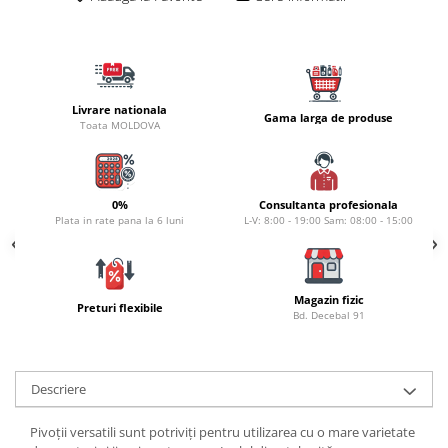
Naluci
Accesorii rapitor
Monturi rapitor
Forfaci la rapitor
Livrare nationala
Gama larga de produse
Momeli la rapitor
Toata MOLDOVA
Nada si momeala
Nada
Pelete
0%
Consultanta profesionala
Plata in rate pana la 6 luni
L-V: 8:00 - 19:00 Sam: 08:00 - 15:00
Boiles
Wafters
Pop-up
Magazin fizic
Momeala artificiala
Preturi flexibile
Bd. Decebal 91
Seminte si mix de seminte
Aditivi, arome, dipuri
Pescuit la copca
Descriere
Bagajerie pescuit
Pivoții versatili sunt potriviți pentru utilizarea cu o mare varietate
Genti