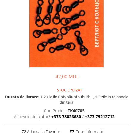
Fire feeder, stationar
Plute si Indicatoare
Platforme feeder, suporturi,
tripoduri
Plumbi, cosulete, momitoare
Carlige Feeder, Stationar
Mincioguri si juvelnice
Accesorii monturi
Genti, huse, galeti
Accesorii si instrumente
42,00 MDL
Nada, momeala, aditivi
Pescuit la rapitor
STOC EPUIZAT
Durata de livrare:
1-2 zile iîn Chisinău şi suburbii , 1-3 zile in raioanele
Lansete la rapitor
din țară
Mulinete la rapitor
Cod Produs:
TK40705
Fire rapitor
Ai nevoie de ajutor?
+373 78026680
/
+373 79212712
Carlige la rapitor
Greutati la rapitor
Adauga la Favorite
Cere informatii