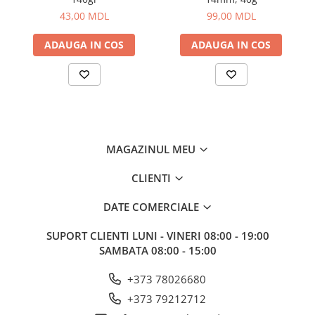
Corturi, Pavilioane
43,00 MDL
99,00 MDL
Frigidere
Lanterne
ADAUGA IN COS
ADAUGA IN COS
Mese
Paturi
Saci de dormit, saltele, perne
Scaune
Umbrele
MAGAZINUL MEU
Vesela
Imbracaminte, incaltaminte
CLIENTI
Imbracaminte
DATE COMERCIALE
Incaltaminte
Pescuit la Fitofag
SUPORT CLIENTI
LUNI - VINERI 08:00 - 19:00
SAMBATA 08:00 - 15:00
Accesorii
Monturi
+373 78026680
+373 79212712