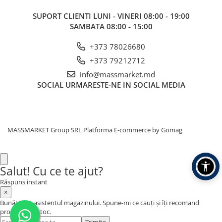
SUPORT CLIENTI
LUNI - VINERI 08:00 - 19:00
SAMBATA 08:00 - 15:00
+373 78026680
+373 79212712
info@massmarket.md
SOCIAL
URMARESTE-NE IN SOCIAL MEDIA
MASSMARKET Group SRL
Platforma E-commerce by Gomag
Salut! Cu ce te ajut?
Răspuns instant
×
Bună! Sunt asistentul magazinului. Spune-mi ce cauți și îți recomand
produse din stoc.