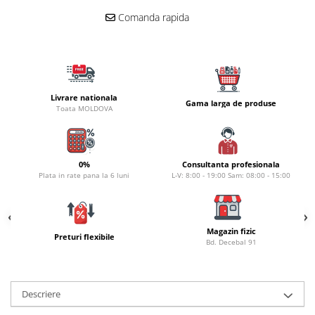
Naluci
Comanda rapida
Accesorii rapitor
Monturi rapitor
Forfaci la rapitor
Momeli la rapitor
Livrare nationala
Nada si momeala
Gama larga de produse
Toata MOLDOVA
Nada
Pelete
Boiles
0%
Consultanta profesionala
Plata in rate pana la 6 luni
L-V: 8:00 - 19:00 Sam: 08:00 - 15:00
Wafters
Pop-up
Momeala artificiala
Magazin fizic
Seminte si mix de seminte
Preturi flexibile
Bd. Decebal 91
Aditivi, arome, dipuri
Pescuit la copca
Bagajerie pescuit
Descriere
Genti