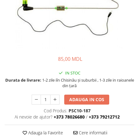
Fire feeder, stationar
Plute si Indicatoare
Platforme feeder, suporturi,
tripoduri
Plumbi, cosulete, momitoare
Carlige Feeder, Stationar
Mincioguri si juvelnice
85,00 MDL
Accesorii monturi
Genti, huse, galeti
IN STOC
Accesorii si instrumente
Durata de livrare:
1-2 zile iîn Chisinău şi suburbii , 1-3 zile in raioanele
din țară
Nada, momeala, aditivi
Pescuit la rapitor
ADAUGA IN COS
Lansete la rapitor
Cod Produs:
PSC10-187
Mulinete la rapitor
Ai nevoie de ajutor?
+373 78026680
/
+373 79212712
Fire rapitor
Carlige la rapitor
Adauga la Favorite
Cere informatii
Greutati la rapitor