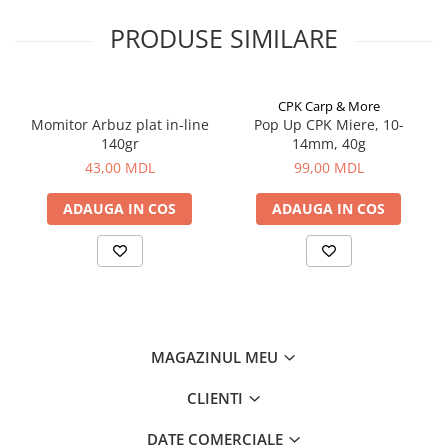
Lanț acoperit anticoroziv
Corturi, Pavilioane
PRODUSE SIMILARE
Frigidere
Indicarea culorii (electronică)
Lanterne
Sârmă pentru conectarea la dispozitivul de semnalizare
Mese
CPK Carp & More
Paturi
Momitor Arbuz plat in-line
Pop Up CPK Miere, 10-
Saci de dormit, saltele, perne
140gr
14mm, 40g
Scaune
43,00 MDL
99,00 MDL
Umbrele
ADAUGA IN COS
ADAUGA IN COS
Vesela
Imbracaminte, incaltaminte
Imbracaminte
Incaltaminte
Pescuit la Fitofag
Accesorii
MAGAZINUL MEU
Monturi
CLIENTI
DATE COMERCIALE