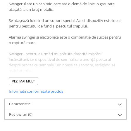
Swingerul are un cap mic, care are o clemă de linie, o greutate
Lazi
atașată la un braț metalic.
Huse
Se atașează folosind un suport special. Acest dispozitiv este ideal
Penare
pentru pescuitul de fund și pescuitul crapului.
Altele
Alarma swinger și electronică este o combinație de succes pentru
Rucsac
o captură mare.
Accesorii conexe pescuit
Swinger - pentru a urmări mușcătura datorită mișcării
Cântare
încărcăturii, iar dispozitivul de semnalizare anunță pescarul
Instrumente
despre proces cu semnale luminoase sau sonore, atrăgându-i
Ochelari
astfel atenția.
Barci, sonare
Acest model swinger este un cap mic de plastic, cu o clemă de
VEZI MAI MULT
Accesorii pentru barci
linie și o canelură pentru un "licurici", apoi există o pârghie
Informatii conformitate produs
metalică cu o greutate și la capăt - un atașament la un suport
Barci
pentru tije. Ocupă puțin spațiu, poate fi asamblat rapid.
Sonare
Caracteristici
Camping pescuit
Acest swinger este format din:
Review-uri
(0)
Accesorii
Clemă metalică
Aragazuri, incalzitoare