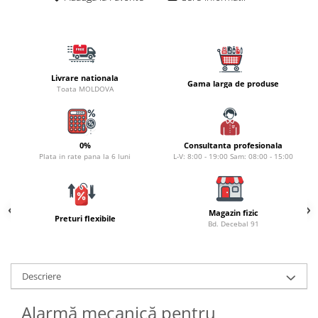
Naluci
Accesorii rapitor
Monturi rapitor
Forfaci la rapitor
Livrare nationala
Gama larga de produse
Momeli la rapitor
Toata MOLDOVA
Nada si momeala
Nada
Pelete
0%
Consultanta profesionala
Plata in rate pana la 6 luni
L-V: 8:00 - 19:00 Sam: 08:00 - 15:00
Boiles
Wafters
Pop-up
Magazin fizic
Momeala artificiala
Preturi flexibile
Bd. Decebal 91
Seminte si mix de seminte
Aditivi, arome, dipuri
Pescuit la copca
Descriere
Bagajerie pescuit
Alarmă mecanică pentru
Genti