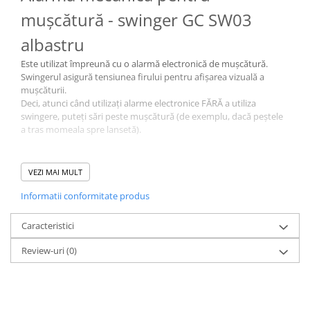
mușcătură - swinger GC SW03
Lazi
Huse
albastru
Penare
Este utilizat împreună cu o alarmă electronică de mușcătură.
Altele
Swingerul asigură tensiunea firului pentru afișarea vizuală a
Rucsac
mușcăturii.
Deci, atunci când utilizați alarme electronice FĂRĂ a utiliza
Accesorii conexe pescuit
swingere, puteți sări peste mușcătură (de exemplu, dacă peștele
Cântare
a tras momeala spre lansetă).
Instrumente
Caracteristici:
Ochelari
VEZI MAI MULT
- Clip din plastic pentru fixare pe o linie de pescuit / cablu
Barci, sonare
- Capsulă specială de culoare pentru licurici
Informatii conformitate produs
Accesorii pentru barci
- Suport cu un ochi special pentru montare pe un cui sau tijă
- Producător: Golden Catch
Barci
Caracteristici
Sonare
Review-uri
(0)
Camping pescuit
Accesorii
Aragazuri, incalzitoare