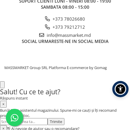
SUPORT CLIENTI
LUNI - VINERI 08:00 - 19:00
SAMBATA 08:00 - 15:00
+373 78026680
+373 79212712
info@massmarket.md
SOCIAL
URMARESTE-NE IN SOCIAL MEDIA
MASSMARKET Group SRL
Platforma E-commerce by Gomag
Salut! Cu ce te ajut?
Răspuns instant
×
Bună! Sunt asistentul magazinului. Spune-mi ce cauți și îți recomand
produse din stoc.
Trimite
×
👋 Ai nevoie de ajutor sau o recomandare?