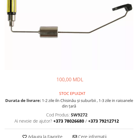
Fire feeder, stationar
Plute si Indicatoare
Platforme feeder, suporturi,
tripoduri
Plumbi, cosulete, momitoare
Carlige Feeder, Stationar
Mincioguri si juvelnice
Accesorii monturi
Genti, huse, galeti
Accesorii si instrumente
100,00 MDL
Nada, momeala, aditivi
Pescuit la rapitor
STOC EPUIZAT
Durata de livrare:
1-2 zile iîn Chisinău şi suburbii , 1-3 zile in raioanele
Lansete la rapitor
din țară
Mulinete la rapitor
Cod Produs:
SW9272
Fire rapitor
Ai nevoie de ajutor?
+373 78026680
/
+373 79212712
Carlige la rapitor
Greutati la rapitor
Adauga la Favorite
Cere informatii