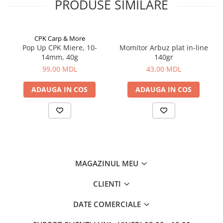
PRODUSE SIMILARE
Corturi, Pavilioane
Frigidere
Lanterne
CPK Carp & More
Mese
Pop Up CPK Miere, 10-
Momitor Arbuz plat in-line
Paturi
14mm, 40g
140gr
Saci de dormit, saltele, perne
99,00 MDL
43,00 MDL
Scaune
ADAUGA IN COS
ADAUGA IN COS
Umbrele
Vesela
Imbracaminte, incaltaminte
Imbracaminte
Incaltaminte
Pescuit la Fitofag
MAGAZINUL MEU
Accesorii
CLIENTI
Monturi
DATE COMERCIALE