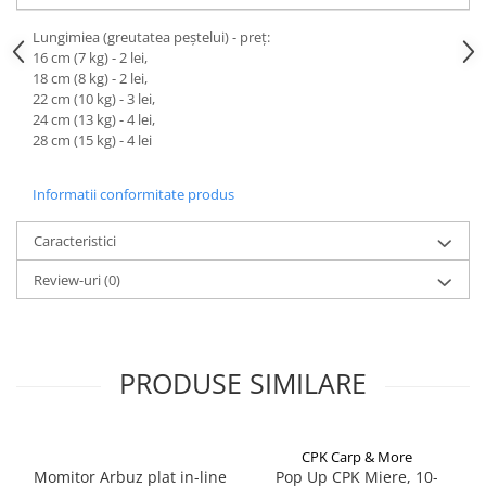
Naluci
Lungimiea (greutatea peștelui) - preț:
Accesorii rapitor
16 cm (7 kg) - 2 lei,
Monturi rapitor
18 cm (8 kg) - 2 lei,
22 cm (10 kg) - 3 lei,
Forfaci la rapitor
24 cm (13 kg) - 4 lei,
Momeli la rapitor
28 cm (15 kg) - 4 lei
Nada si momeala
Nada
Informatii conformitate produs
Pelete
Caracteristici
Boiles
Wafters
Review-uri
(0)
Pop-up
Momeala artificiala
Seminte si mix de seminte
PRODUSE SIMILARE
Aditivi, arome, dipuri
Pescuit la copca
Bagajerie pescuit
CPK Carp & More
Momitor Arbuz plat in-line
Pop Up CPK Miere, 10-
Genti