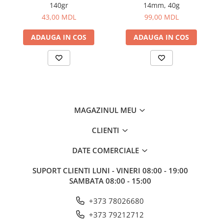
140gr
14mm, 40g
Lazi
43,00 MDL
99,00 MDL
Huse
ADAUGA IN COS
ADAUGA IN COS
Penare
Altele
Rucsac
Accesorii conexe pescuit
Cântare
Instrumente
MAGAZINUL MEU
Ochelari
CLIENTI
Barci, sonare
Accesorii pentru barci
DATE COMERCIALE
Barci
SUPORT CLIENTI
LUNI - VINERI 08:00 - 19:00
Sonare
SAMBATA 08:00 - 15:00
Camping pescuit
Accesorii
+373 78026680
Aragazuri, incalzitoare
+373 79212712