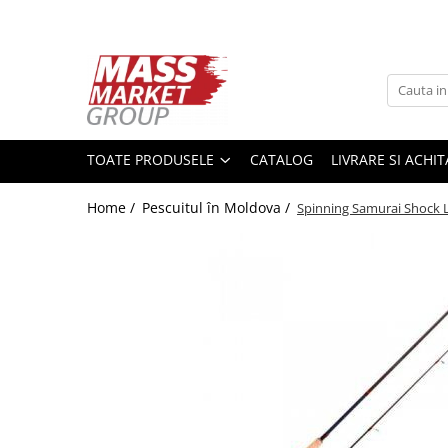
Toate Produsele
Pescuitul în Moldova
Pescuit la crap
TOATE PRODUSELE
CATALOG
LIVRARE SI ACHI
Lansete la crap
Mulinete la crap
Home /
Pescuitul în Moldova /
Spinning Samurai Shock L
Fire Crap
Plumbi, momitoare
Protectie, pastrare
Accesorii nadire, sondare
Accesorii, monturi crap
Rod Pod, picheti, suporti
Carlige crap
Avertizoare si swingere
Pescuit Feeder, Stationar, Pluta