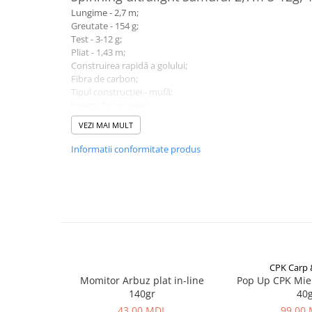
Carlige la rapitor
Lungime - 2,7 m;
Greutati la rapitor
Greutate - 154 g;
Naluci
Test - 3-12 g;
Pliat - 1,43 m;
Accesorii rapitor
Construirea rapidă a golului;
Monturi rapitor
Fibra de carbon;
Forfaci la rapitor
Tipul construcției - mufă;
Inserții Sic pe inele;
Momeli la rapitor
Mâner de plută;
VEZI MAI MULT
Nada si momeala
Producător - Libao.
Nada
Informatii conformitate produs
Pelete
Boiles
Wafters
Pop-up
Momeala artificiala
Seminte si mix de seminte
CPK Carp
Aditivi, arome, dipuri
Momitor Arbuz plat in-line
Pop Up CPK Mie
Pescuit la copca
140gr
40
43,00 MDL
99,00