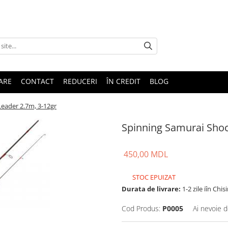
TARE
CONTACT
REDUCERI
ÎN CREDIT
BLOG
eader 2.7m, 3-12gr
Spinning Samurai Shoc
450,00 MDL
STOC EPUIZAT
Durata de livrare:
1-2 zile iîn Chis
Cod Produs:
P0005
Ai nevoie d