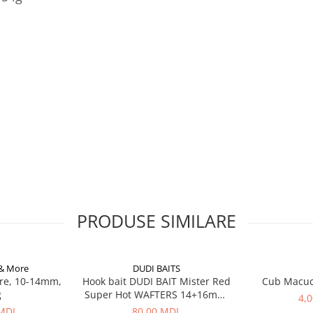
PRODUSE SIMILARE
 & More
DUDI BAITS
re, 10-14mm,
Hook bait DUDI BAIT Mister Red
Cub Macu
g
Super Hot WAFTERS 14+16mm,
4,
100g
 MDL
80,00 MDL