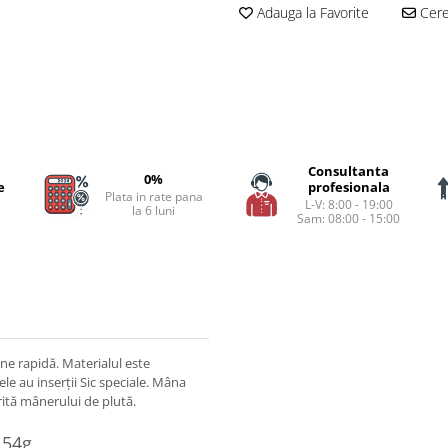
Adauga la Favorite
Cere 
Consultanta
0%
e
profesionala
Plata in rate pana
L-V: 8:00 - 19:00
la 6 luni
Sam: 08:00 - 15:00
une rapidă. Materialul este
lele au inserții Sic speciale. Mâna
rită mânerului de plută.
154g