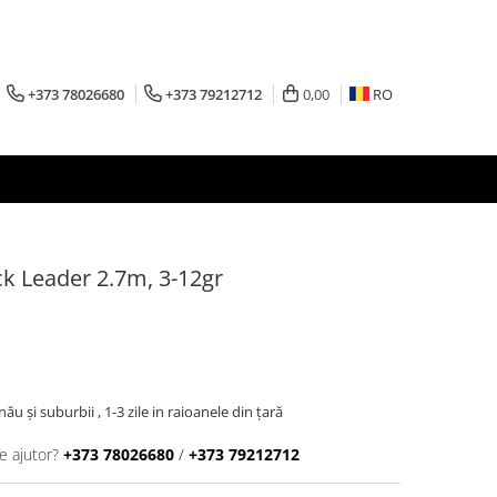
+373 78026680
+373 79212712
0,00
RO
k Leader 2.7m, 3-12gr
inău şi suburbii , 1-3 zile in raioanele din țară
e ajutor?
+373 78026680
/
+373 79212712