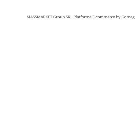
Aragazuri, incalzitoare
Corturi, Pavilioane
MASSMARKET Group SRL
Platforma E-commerce by Gomag
Frigidere
Lanterne
Mese
Paturi
Saci de dormit, saltele, perne
Scaune
Umbrele
Vesela
Imbracaminte, incaltaminte
Imbracaminte
Incaltaminte
Pescuit la Fitofag
Accesorii
Monturi
Pentru vinatori