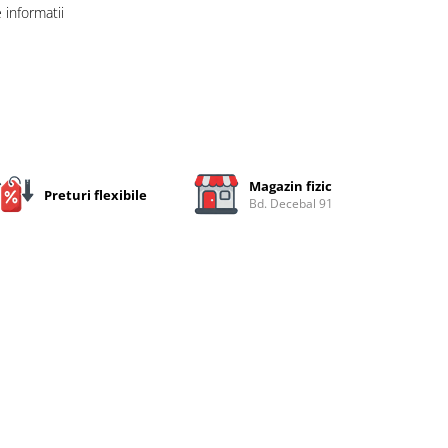
informatii
Magazin fizic
Preturi flexibile
Bd. Decebal 91