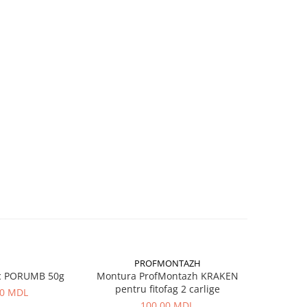
PROFMONTAZH
c PORUMB 50g
Montura ProfMontazh KRAKEN
Aluna Ti
pentru fitofag 2 carlige
00 MDL
100,00 MDL