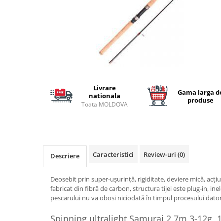
Lansete Feeder, Stationar, Pluta
Mulinete Feeder, Stationar, Pluta
Fire feeder, stationar
Plute si Indicatoare
Platforme feeder, suporturi,
tripoduri
Plumbi, cosulete, momitoare
Livrare
Carlige Feeder, Stationar
Gama larga d
nationala
produse
Mincioguri si juvelnice
Toata MOLDOVA
Accesorii monturi
Genti, huse, galeti
Accesorii si instrumente
Nada, momeala, aditivi
Caracteristici
Review-uri
(0)
Descriere
Pescuit la rapitor
Deosebit prin super-ușurință, rigiditate, deviere mică, acți
Lansete la rapitor
fabricat din fibră de carbon, structura tijei este plug-in, ine
Mulinete la rapitor
pescarului nu va obosi niciodată în timpul procesului dato
Fire rapitor
Spinning ultralight Samurai 2,7m 3-12g, 