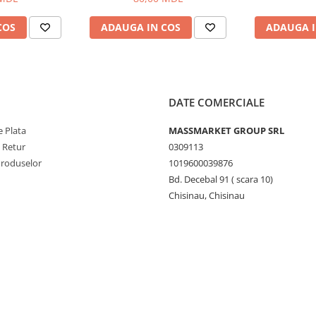
COS
ADAUGA IN COS
ADAUGA I
DATE COMERCIALE
 Plata
MASSMARKET GROUP SRL
e Retur
0309113
Produselor
1019600039876
Bd. Decebal 91 ( scara 10)
Chisinau, Chisinau