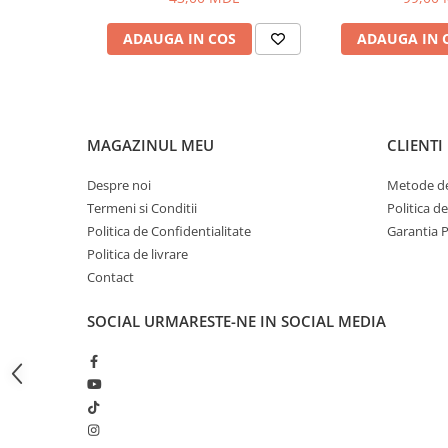
Bagajerie pescuit
Genti
ADAUGA IN COS
ADAUGA IN 
Lazi
Huse
Penare
Altele
MAGAZINUL MEU
CLIENTI
Rucsac
Despre noi
Metode de
Accesorii conexe pescuit
Termeni si Conditii
Politica d
Cântare
Politica de Confidentialitate
Garantia 
Instrumente
Politica de livrare
Ochelari
Contact
Barci, sonare
SOCIAL
URMARESTE-NE IN SOCIAL MEDIA
Accesorii pentru barci
Barci
Sonare
Camping pescuit
Accesorii