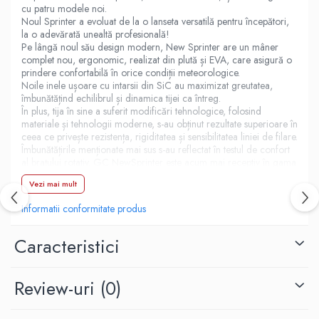
cu patru modele noi.
Accesorii rapitor
Noul Sprinter a evoluat de la o lanseta versatilă pentru începători,
la o adevărată unealtă profesională!
Monturi rapitor
Pe lângă noul său design modern, New Sprinter are un mâner
Forfaci la rapitor
complet nou, ergonomic, realizat din plută și EVA, care asigură o
Momeli la rapitor
prindere confortabilă în orice condiții meteorologice.
Noile inele ușoare cu intarsii din SiC au maximizat greutatea,
Nada si momeala
îmbunătățind echilibrul și dinamica tijei ca întreg.
În plus, tija în sine a suferit modificări tehnologice, folosind
Nada
materiale și tehnologii moderne, s-au obținut rezultate superioare în
Pelete
ceea ce privește rezistența, rigiditatea și sensibilitatea liniei de filare.
Îmbunătățirile menționate mai sus s-au reflectat în testul de confort
Boiles
al brațului rotativ. GC NewSprinter este acum mai receptiv în gama
Wafters
inferioară, atât vizual cât și tactil.
Vezi mai mult
Pop-up
Reînnoit NewSprinter este încă o tijă universală, dar a câștigat
tendința de jig. Slingul mediu-rapid asigură o lansare confortabilă
Momeala artificiala
Informatii conformitate produs
la distanțe lungi, chiar și cu momeli de navigație, iar rigiditatea
Seminte si mix de seminte
crescută va oferi animația necesară în timpul lansării și va realiza
un cârlig de calitate la orice distanță.
Caracteristici
Aditivi, arome, dipuri
Pescuit la copca
Review-uri
(0)
Bagajerie pescuit
Genti