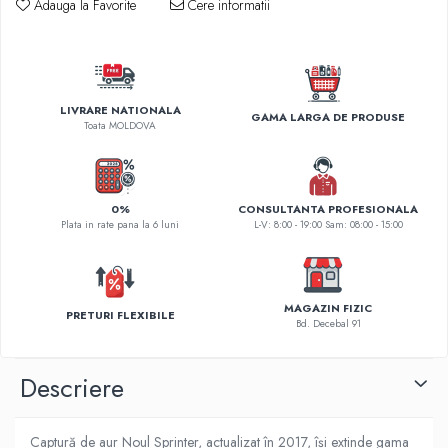
Adauga la Favorite
Cere informatii
Fire feeder, stationar
Plute si Indicatoare
Platforme feeder, suporturi, tripoduri
Plumbi, cosulete, momitoare
LIVRARE NATIONALA
GAMA LARGA DE PRODUSE
Toata MOLDOVA
Carlige Feeder, Stationar
Mincioguri si juvelnice
Accesorii monturi
Genti, huse, galeti
0%
CONSULTANTA PROFESIONALA
Plata in rate pana la 6 luni
L-V: 8:00 - 19:00 Sam: 08:00 - 15:00
Accesorii si instrumente
Nada, momeala, aditivi
Pescuit la rapitor
MAGAZIN FIZIC
Lansete la rapitor
PRETURI FLEXIBILE
Bd. Decebal 91
Mulinete la rapitor
Fire rapitor
Descriere
Carlige la rapitor
Greutati la rapitor
Captură de aur Noul Sprinter, actualizat în 2017, își extinde gama
Naluci