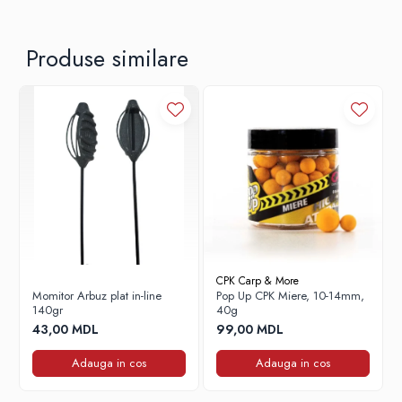
Lazi
Huse
Produse similare
Penare
Altele
Rucsac
Accesorii conexe pescuit
Cântare
Instrumente
Ochelari
Barci, sonare
Accesorii pentru barci
Barci
CPK Carp & More
Sonare
Momitor Arbuz plat in-line
Pop Up CPK Miere, 10-14mm,
140gr
40g
Camping pescuit
43,00 MDL
99,00 MDL
Accesorii
Adauga in cos
Adauga in cos
Aragazuri, incalzitoare
Corturi, Pavilioane