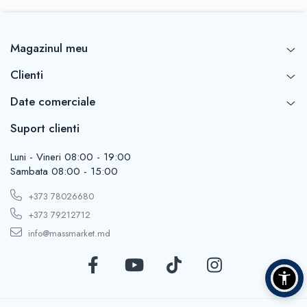
Frigidere
Lanterne
Mese
Magazinul meu
Paturi
Clienti
Saci de dormit, saltele, perne
Scaune
Date comerciale
Umbrele
Suport clienti
Vesela
Imbracaminte, incaltaminte
Luni - Vineri 08:00 - 19:00
Sambata 08:00 - 15:00
Imbracaminte
Incaltaminte
+373 78026680
Pescuit la Fitofag
+373 79212712
Accesorii
info@massmarket.md
Monturi