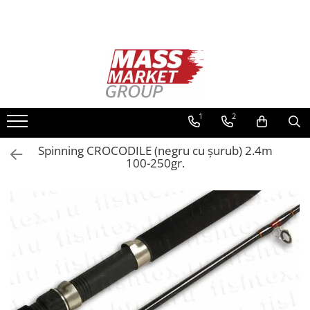
Toate Produsele
Pescuitul în Moldova
Pescuit la crap
Lansete la crap
1
2
Mulinete la crap
Spinning CROCODILE (negru cu șurub) 2.4m
Fire Crap
100-250gr.
Plumbi, momitoare
Protectie, pastrare
Accesorii nadire, sondare
Accesorii, monturi crap
Rod Pod, picheti, suporti
Carlige crap
Avertizoare si swingere
Pescuit Feeder, Stationar, Pluta