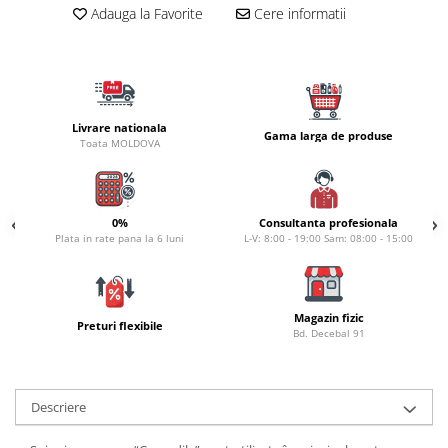
Carlige la rapitor
Adauga la Favorite
Cere informatii
Greutati la rapitor
Naluci
Accesorii rapitor
Monturi rapitor
Livrare nationala
Forfaci la rapitor
Gama larga de produse
Toata MOLDOVA
Momeli la rapitor
Nada si momeala
Nada
0%
Consultanta profesionala
Pelete
Plata in rate pana la 6 luni
L-V: 8:00 - 19:00 Sam: 08:00 - 15:00
Boiles
Wafters
Pop-up
Magazin fizic
Preturi flexibile
Bd. Decebal 91
Momeala artificiala
Seminte si mix de seminte
Aditivi, arome, dipuri
Descriere
Pescuit la copca