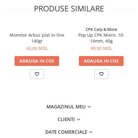
Aragazuri, incalzitoare
PRODUSE SIMILARE
Corturi, Pavilioane
Frigidere
CPK Carp & More
Lanterne
Momitor Arbuz plat in-line
Pop Up CPK Miere, 10-
Mese
140gr
14mm, 40g
Paturi
43,00 MDL
99,00 MDL
Saci de dormit, saltele, perne
ADAUGA IN COS
ADAUGA IN COS
Scaune
Umbrele
Vesela
Imbracaminte, incaltaminte
Imbracaminte
Incaltaminte
MAGAZINUL MEU
Pescuit la Fitofag
CLIENTI
Accesorii
Monturi
DATE COMERCIALE
Pentru vinatori