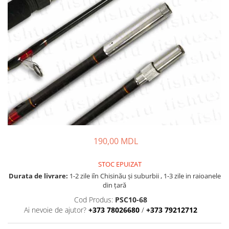
Lansete Feeder, Stationar, Pluta
Mulinete Feeder, Stationar, Pluta
Fire feeder, stationar
Plute si Indicatoare
Platforme feeder, suporturi,
tripoduri
Plumbi, cosulete, momitoare
Carlige Feeder, Stationar
Mincioguri si juvelnice
Accesorii monturi
Genti, huse, galeti
190,00 MDL
Accesorii si instrumente
Nada, momeala, aditivi
STOC EPUIZAT
Pescuit la rapitor
Durata de livrare:
1-2 zile iîn Chisinău şi suburbii , 1-3 zile in raioanele
din țară
Lansete la rapitor
Cod Produs:
PSC10-68
Mulinete la rapitor
Ai nevoie de ajutor?
+373 78026680
/
+373 79212712
Fire rapitor