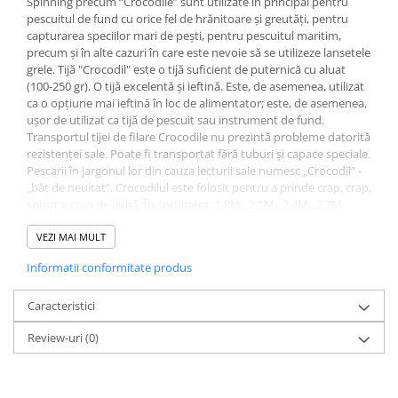
Spinning precum “Crocodile” sunt utilizate în principal pentru
Bagajerie pescuit
pescuitul de fund cu orice fel de hrănitoare și greutăți, pentru
Genti
capturarea speciilor mari de pești, pentru pescuitul maritim,
precum și în alte cazuri în care este nevoie să se utilizeze lansetele
Lazi
grele. Tijă "Crocodil" este o tijă suficient de puternică cu aluat
Huse
(100-250 gr). O tijă excelentă și ieftină. Este, de asemenea, utilizat
Penare
ca o opțiune mai ieftină în loc de alimentator; este, de asemenea,
ușor de utilizat ca tijă de pescuit sau instrument de fund.
Altele
Transportul tijei de filare Crocodile nu prezintă probleme datorită
Rucsac
rezistenței sale. Poate fi transportat fără tuburi și capace speciale.
Accesorii conexe pescuit
Pescarii în jargonul lor din cauza lecturii sale numesc „Crocodil” -
„băț de neuitat”. Crocodilul este folosit pentru a prinde crap, crap,
Cântare
somn și crap de iarbă. În sortiment: 1.8M., 2.1M., 2.4M., 2.7M
Instrumente
Lungime: 2.4
VEZI MAI MULT
Ochelari
Numărul genunchilor: 2
Barci, sonare
Informatii conformitate produs
Test: 100-250g.
Material: fibra de sticla
Accesorii pentru barci
Caracteristici
Barci
Review-uri
(0)
Sonare
Camping pescuit
Accesorii