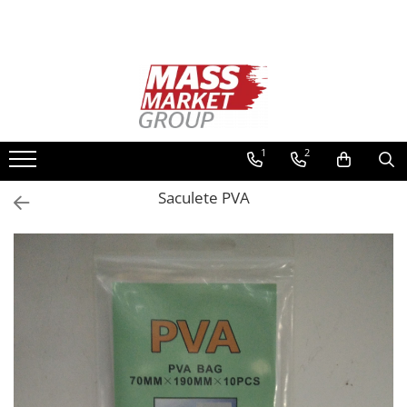
Toate Produsele
Pescuitul în Moldova
Pescuit la crap
Lansete la crap
1
2
Mulinete la crap
Saculete PVA
Fire Crap
Plumbi, momitoare
Protectie, pastrare
Accesorii nadire, sondare
Accesorii, monturi crap
Rod Pod, picheti, suporti
Carlige crap
Avertizoare si swingere
Pescuit Feeder, Stationar, Pluta