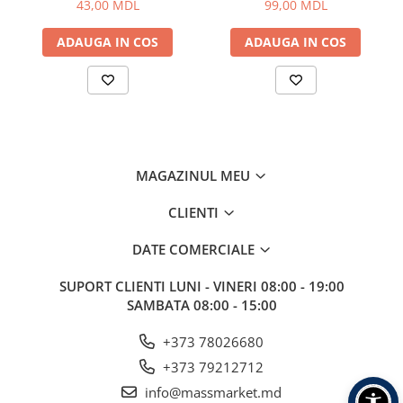
43,00 MDL
99,00 MDL
Aragazuri, incalzitoare
Corturi, Pavilioane
ADAUGA IN COS
ADAUGA IN COS
Frigidere
Lanterne
Mese
Paturi
Saci de dormit, saltele, perne
MAGAZINUL MEU
Scaune
Umbrele
CLIENTI
Vesela
DATE COMERCIALE
Imbracaminte, incaltaminte
Imbracaminte
SUPORT CLIENTI
LUNI - VINERI 08:00 - 19:00
Incaltaminte
SAMBATA 08:00 - 15:00
Pescuit la Fitofag
+373 78026680
Accesorii
+373 79212712
Monturi
info@massmarket.md
Pentru vinatori