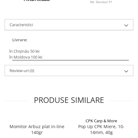
Bagajerie pescuit
Bd. Decebal 91
Genti
Lazi
Caracteristici
Huse
Penare
Livrare:
Altele
Rucsac
în Chișinău 50 lei
în Moldova 100 lei
Accesorii conexe pescuit
Cântare
Review-uri
(0)
Instrumente
Ochelari
Barci, sonare
PRODUSE SIMILARE
Accesorii pentru barci
Barci
Sonare
CPK Carp & More
Camping pescuit
Momitor Arbuz plat in-line
Pop Up CPK Miere, 10-
140gr
14mm, 40g
Accesorii