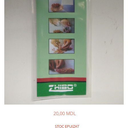
Lansete Feeder, Stationar, Pluta
Mulinete Feeder, Stationar, Pluta
Fire feeder, stationar
Plute si Indicatoare
Platforme feeder, suporturi,
tripoduri
Plumbi, cosulete, momitoare
Carlige Feeder, Stationar
Mincioguri si juvelnice
Accesorii monturi
Genti, huse, galeti
Accesorii si instrumente
Nada, momeala, aditivi
Pescuit la rapitor
Lansete la rapitor
20,00 MDL
Mulinete la rapitor
Fire rapitor
STOC EPUIZAT