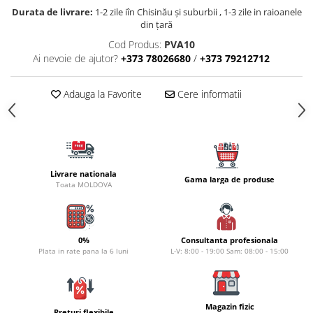
Carlige la rapitor
Durata de livrare:
1-2 zile iîn Chisinău şi suburbii , 1-3 zile in raioanele
Greutati la rapitor
din țară
Naluci
Cod Produs:
PVA10
Accesorii rapitor
Ai nevoie de ajutor?
+373 78026680
/
+373 79212712
Monturi rapitor
Forfaci la rapitor
Adauga la Favorite
Cere informatii
Momeli la rapitor
Nada si momeala
Nada
Pelete
Livrare nationala
Gama larga de produse
Boiles
Toata MOLDOVA
Wafters
Pop-up
Momeala artificiala
0%
Consultanta profesionala
Plata in rate pana la 6 luni
L-V: 8:00 - 19:00 Sam: 08:00 - 15:00
Seminte si mix de seminte
Aditivi, arome, dipuri
Pescuit la copca
Magazin fizic
Preturi flexibile