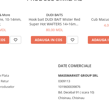
 reglare, cu ajutorul cărora
de tipul și dimensiunea
 & More
DUDI BAITS
re, 10-14mm,
Hook bait DUDI BAIT Mister Red
Cub Macu
fortabile. Geanta este suficient
g
Super Hot WAFTERS 14+16mm,
4,
ortul public. Construcția simplă
100g
 MDL
80,00 MDL
 minute.
COS
ADAUGA IN COS
ADAUGA I
DATE COMERCIALE
 Plata
MASSMARKET GROUP SRL
e Retur
0309113
Produselor
1019600039876
Bd. Decebal 91 ( scara 10)
Chisinau, Chisinau