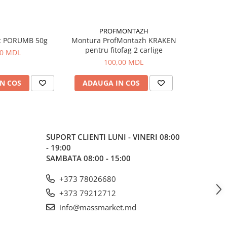
PROFMONTAZH
c PORUMB 50g
Montura ProfMontazh KRAKEN
Aluna Ti
pentru fitofag 2 carlige
00 MDL
100,00 MDL
N COS
ADAUGA IN COS
ADAUG
SUPORT CLIENTI
LUNI - VINERI 08:00
- 19:00
SAMBATA 08:00 - 15:00
+373 78026680
+373 79212712
info@massmarket.md