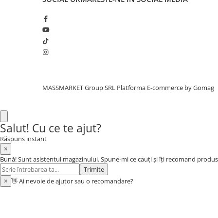
Aragazuri, incalzitoare
Corturi, Pavilioane
Frigidere
Lanterne
Mese
Paturi
Saci de dormit, saltele, perne
MASSMARKET Group SRL
Platforma E-commerce by Gomag
Scaune
Umbrele
Vesela
Salut! Cu ce te ajut?
Imbracaminte, incaltaminte
Răspuns instant
×
Imbracaminte
Bună! Sunt asistentul magazinului. Spune-mi ce cauți și îți recomand produs
Incaltaminte
Trimite
Pescuit la Fitofag
×
👋 Ai nevoie de ajutor sau o recomandare?
Accesorii
Monturi
Pentru vinatori