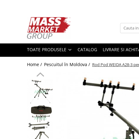
Toate Produsele
Pescuitul în Moldova
Pescuit la crap
TOATE PRODUSELE
CATALOG
LIVRARE SI ACHI
Lansete la crap
Mulinete la crap
Home /
Pescuitul în Moldova /
Rod Pod WEIDA A28-3 pen
Fire Crap
Plumbi, momitoare
Protectie, pastrare
Accesorii nadire, sondare
Accesorii, monturi crap
Rod Pod, picheti, suporti
Carlige crap
Avertizoare si swingere
Pescuit Feeder, Stationar, Pluta