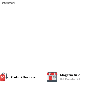
informatii
Magazin fizic
Preturi flexibile
Bd. Decebal 91