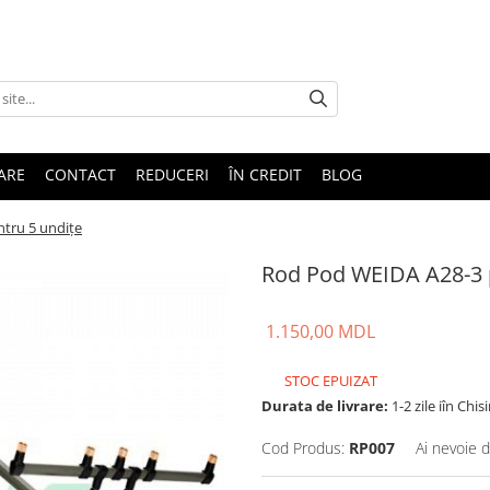
TARE
CONTACT
REDUCERI
ÎN CREDIT
BLOG
tru 5 undițe
Rod Pod WEIDA A28-3 
1.150,00 MDL
STOC EPUIZAT
Durata de livrare:
1-2 zile iîn Chis
Cod Produs:
RP007
Ai nevoie d