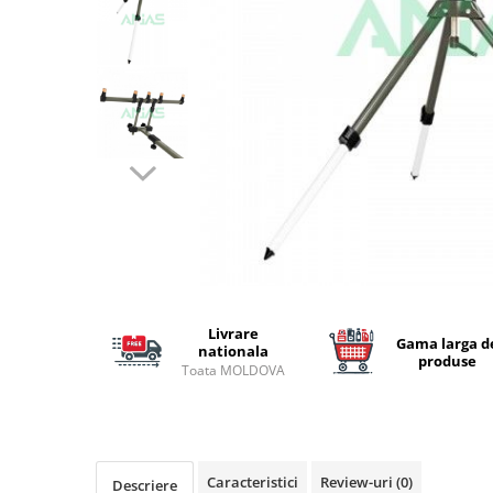
Lansete Feeder, Stationar, Pluta
Mulinete Feeder, Stationar, Pluta
Fire feeder, stationar
Plute si Indicatoare
Platforme feeder, suporturi,
tripoduri
Plumbi, cosulete, momitoare
Carlige Feeder, Stationar
Mincioguri si juvelnice
Accesorii monturi
Genti, huse, galeti
Accesorii si instrumente
Livrare
Gama larga d
Nada, momeala, aditivi
nationala
produse
Toata MOLDOVA
Pescuit la rapitor
Lansete la rapitor
Mulinete la rapitor
Fire rapitor
Caracteristici
Review-uri
(0)
Descriere