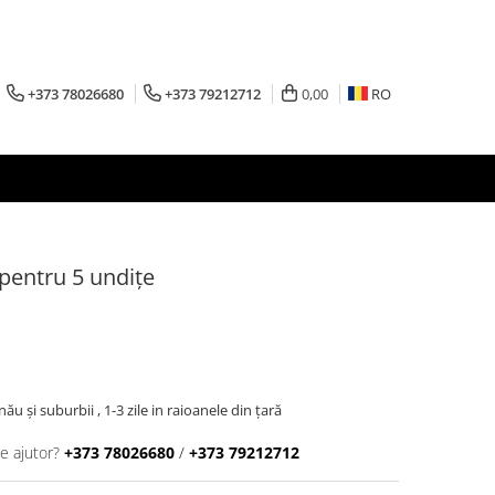
+373 78026680
+373 79212712
0,00
RO
pentru 5 undițe
inău şi suburbii , 1-3 zile in raioanele din țară
e ajutor?
+373 78026680
/
+373 79212712