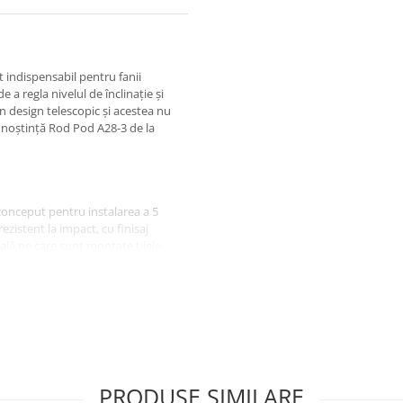
 indispensabil pentru fanii
 a regla nivelul de înclinație și
n design telescopic și acestea nu
unoștință Rod Pod A28-3 de la
 conceput pentru instalarea a 5
rezistent la impact, cu finisaj
ală pe care sunt montate tijele.
suprafață, puteți regla lungimea
ermite să fixați unitatea nu
e beton.
re este instalată baza și unghiul
PRODUSE SIMILARE
e sunt armate cu plastic rezistent