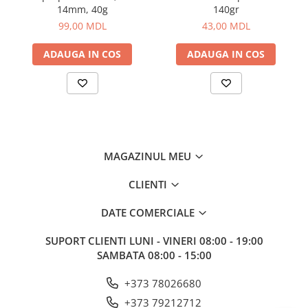
14mm, 40g
140gr
Aragazuri, incalzitoare
99,00 MDL
43,00 MDL
Corturi, Pavilioane
Frigidere
ADAUGA IN COS
ADAUGA IN COS
Lanterne
Mese
Paturi
Saci de dormit, saltele, perne
Scaune
Umbrele
MAGAZINUL MEU
Vesela
CLIENTI
Imbracaminte, incaltaminte
DATE COMERCIALE
Imbracaminte
Incaltaminte
SUPORT CLIENTI
LUNI - VINERI 08:00 - 19:00
Pescuit la Fitofag
SAMBATA 08:00 - 15:00
Accesorii
+373 78026680
Monturi
+373 79212712
Pentru vinatori