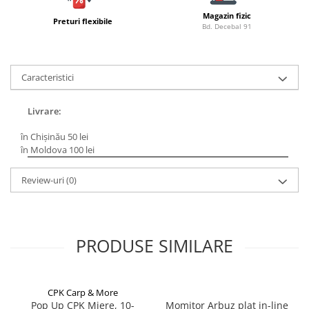
Bagajerie pescuit
Magazin fizic
Preturi flexibile
Genti
Bd. Decebal 91
Lazi
Huse
Caracteristici
Penare
Altele
Livrare:
Rucsac
Accesorii conexe pescuit
în Chișinău 50 lei
în Moldova 100 lei
Cântare
Instrumente
Review-uri
(0)
Ochelari
Barci, sonare
Accesorii pentru barci
PRODUSE SIMILARE
Barci
Sonare
Camping pescuit
CPK Carp & More
Accesorii
Pop Up CPK Miere, 10-
Momitor Arbuz plat in-line