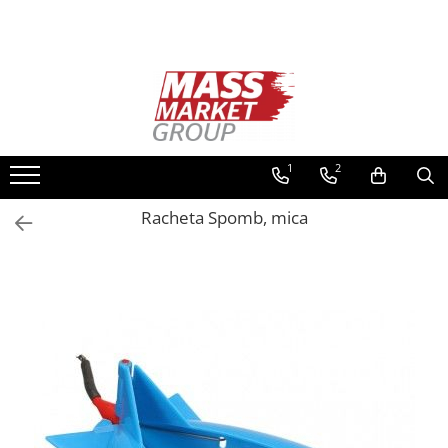
Toate Produsele
Pescuitul în Moldova
Pescuit la crap
Lansete la crap
1
2
Mulinete la crap
Racheta Spomb, mica
Fire Crap
Plumbi, momitoare
Protectie, pastrare
Accesorii nadire, sondare
Accesorii, monturi crap
Rod Pod, picheti, suporti
Carlige crap
Avertizoare si swingere
Pescuit Feeder, Stationar, Pluta