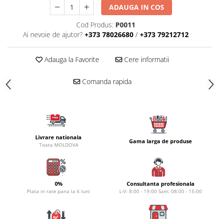
Carlige la rapitor
ADAUGA IN COS
Greutati la rapitor
Cod Produs:
P0011
Naluci
Ai nevoie de ajutor?
+373 78026680
/
+373 79212712
Accesorii rapitor
Monturi rapitor
Adauga la Favorite
Cere informatii
Forfaci la rapitor
Momeli la rapitor
Comanda rapida
Nada si momeala
Nada
Pelete
Boiles
Livrare nationala
Gama larga de produse
Wafters
Toata MOLDOVA
Pop-up
Momeala artificiala
Seminte si mix de seminte
0%
Consultanta profesionala
Plata in rate pana la 6 luni
L-V: 8:00 - 19:00 Sam: 08:00 - 15:00
Aditivi, arome, dipuri
Pescuit la copca