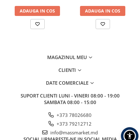
Aragazuri, incalzitoare
ADAUGA IN COS
ADAUGA IN COS
Corturi, Pavilioane
Frigidere
Lanterne
Mese
Paturi
Saci de dormit, saltele, perne
MAGAZINUL MEU
Scaune
CLIENTI
Umbrele
Vesela
DATE COMERCIALE
Imbracaminte, incaltaminte
SUPORT CLIENTI
LUNI - VINERI 08:00 - 19:00
Imbracaminte
SAMBATA 08:00 - 15:00
Incaltaminte
Pescuit la Fitofag
+373 78026680
Accesorii
+373 79212712
Monturi
info@massmarket.md
SOCIAL
URMARESTE-NE IN SOCIAL MEDIA
Pentru vinatori