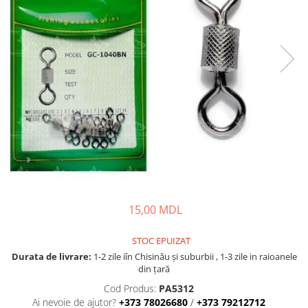
Lansete Feeder, Stationar, Pluta
Mulinete Feeder, Stationar, Pluta
Fire feeder, stationar
Plute si Indicatoare
Platforme feeder, suporturi,
tripoduri
Plumbi, cosulete, momitoare
Carlige Feeder, Stationar
Mincioguri si juvelnice
Accesorii monturi
Genti, huse, galeti
Accesorii si instrumente
15,00 MDL
Nada, momeala, aditivi
Pescuit la rapitor
STOC EPUIZAT
Lansete la rapitor
Durata de livrare:
1-2 zile iîn Chisinău şi suburbii , 1-3 zile in raioanele
din țară
Mulinete la rapitor
Cod Produs:
PA5312
Fire rapitor
Ai nevoie de ajutor?
+373 78026680
/
+373 79212712