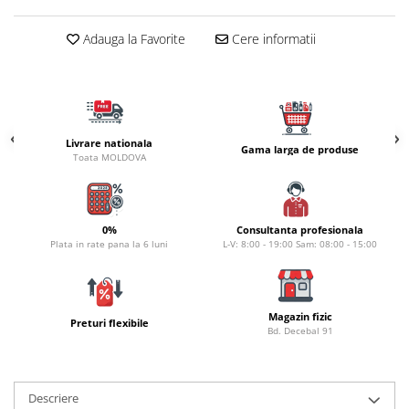
Carlige la rapitor
Greutati la rapitor
Adauga la Favorite
Cere informatii
Naluci
Accesorii rapitor
Monturi rapitor
Forfaci la rapitor
Momeli la rapitor
Livrare nationala
Gama larga de produse
Toata MOLDOVA
Nada si momeala
Nada
Pelete
0%
Consultanta profesionala
Boiles
Plata in rate pana la 6 luni
L-V: 8:00 - 19:00 Sam: 08:00 - 15:00
Wafters
Pop-up
Momeala artificiala
Magazin fizic
Preturi flexibile
Bd. Decebal 91
Seminte si mix de seminte
Aditivi, arome, dipuri
Pescuit la copca
Descriere