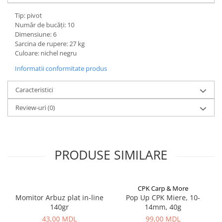
Bagajerie pescuit
Tip: pivot
Genti
Număr de bucăți: 10
Lazi
Dimensiune: 6
Huse
Sarcina de rupere: 27 kg
Culoare: nichel negru
Penare
Informatii conformitate produs
Altele
Rucsac
Caracteristici
Accesorii conexe pescuit
Review-uri
(0)
Cântare
Instrumente
Ochelari
Barci, sonare
PRODUSE SIMILARE
Accesorii pentru barci
Barci
CPK Carp & More
Sonare
Momitor Arbuz plat in-line
Pop Up CPK Miere, 10-
Camping pescuit
140gr
14mm, 40g
Accesorii
43,00 MDL
99,00 MDL