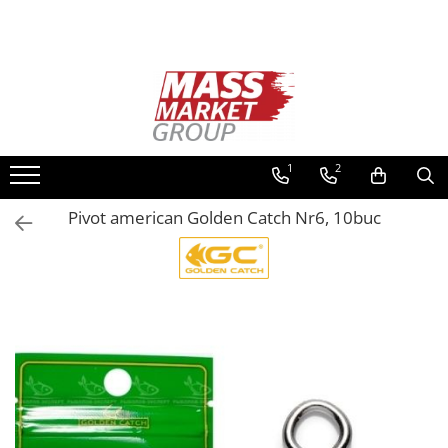
Toate Produsele
Pescuitul în Moldova
Pescuit la crap
Lansete la crap
1
2
Mulinete la crap
Pivot american Golden Catch Nr6, 10buc
Fire Crap
Plumbi, momitoare
Protectie, pastrare
Accesorii nadire, sondare
Accesorii, monturi crap
Rod Pod, picheti, suporti
Carlige crap
Avertizoare si swingere
Pescuit Feeder, Stationar, Pluta