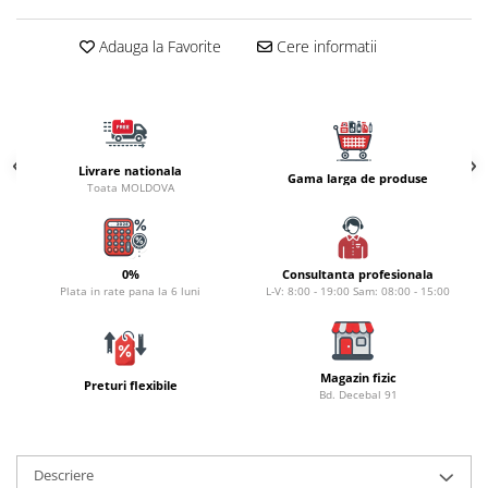
Carlige la rapitor
Greutati la rapitor
Adauga la Favorite
Cere informatii
Naluci
Accesorii rapitor
Monturi rapitor
Forfaci la rapitor
Momeli la rapitor
Livrare nationala
Gama larga de produse
Toata MOLDOVA
Nada si momeala
Nada
Pelete
0%
Consultanta profesionala
Boiles
Plata in rate pana la 6 luni
L-V: 8:00 - 19:00 Sam: 08:00 - 15:00
Wafters
Pop-up
Momeala artificiala
Magazin fizic
Preturi flexibile
Bd. Decebal 91
Seminte si mix de seminte
Aditivi, arome, dipuri
Pescuit la copca
Descriere