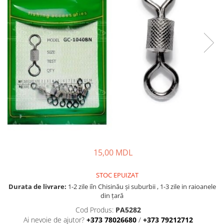
Lansete Feeder, Stationar, Pluta
Mulinete Feeder, Stationar, Pluta
Fire feeder, stationar
Plute si Indicatoare
Platforme feeder, suporturi,
tripoduri
Plumbi, cosulete, momitoare
Carlige Feeder, Stationar
Mincioguri si juvelnice
Accesorii monturi
Genti, huse, galeti
Accesorii si instrumente
15,00 MDL
Nada, momeala, aditivi
Pescuit la rapitor
STOC EPUIZAT
Lansete la rapitor
Durata de livrare:
1-2 zile iîn Chisinău şi suburbii , 1-3 zile in raioanele
din țară
Mulinete la rapitor
Cod Produs:
PA5282
Fire rapitor
Ai nevoie de ajutor?
+373 78026680
/
+373 79212712