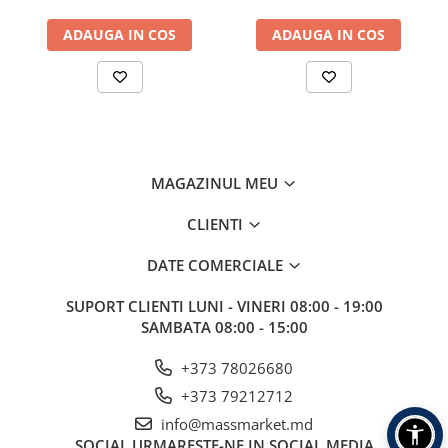
Aragazuri, incalzitoare
ADAUGA IN COS
ADAUGA IN COS
Corturi, Pavilioane
Frigidere
Lanterne
Mese
Paturi
Saci de dormit, saltele, perne
MAGAZINUL MEU
Scaune
CLIENTI
Umbrele
Vesela
DATE COMERCIALE
Imbracaminte, incaltaminte
SUPORT CLIENTI
LUNI - VINERI 08:00 - 19:00
Imbracaminte
SAMBATA 08:00 - 15:00
Incaltaminte
Pescuit la Fitofag
+373 78026680
Accesorii
+373 79212712
Monturi
info@massmarket.md
SOCIAL
URMARESTE-NE IN SOCIAL MEDIA
Pentru vinatori