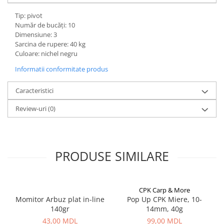
Bagajerie pescuit
Tip: pivot
Genti
Număr de bucăți: 10
Lazi
Dimensiune: 3
Huse
Sarcina de rupere: 40 kg
Culoare: nichel negru
Penare
Informatii conformitate produs
Altele
Rucsac
Caracteristici
Accesorii conexe pescuit
Review-uri
(0)
Cântare
Instrumente
Ochelari
Barci, sonare
PRODUSE SIMILARE
Accesorii pentru barci
Barci
CPK Carp & More
Sonare
Momitor Arbuz plat in-line
Pop Up CPK Miere, 10-
Camping pescuit
140gr
14mm, 40g
Accesorii
43,00 MDL
99,00 MDL