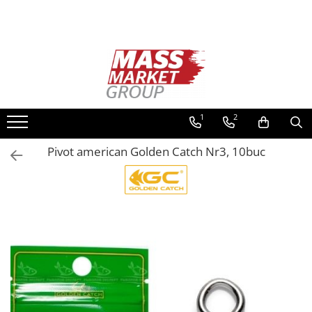
Toate Produsele
Pescuitul în Moldova
Pescuit la crap
Lansete la crap
1
2
Mulinete la crap
Pivot american Golden Catch Nr3, 10buc
Fire Crap
Plumbi, momitoare
Protectie, pastrare
Accesorii nadire, sondare
Accesorii, monturi crap
Rod Pod, picheti, suporti
Carlige crap
Avertizoare si swingere
Pescuit Feeder, Stationar, Pluta