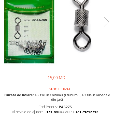
Fire feeder, stationar
Plute si Indicatoare
Platforme feeder, suporturi,
tripoduri
Plumbi, cosulete, momitoare
Carlige Feeder, Stationar
Mincioguri si juvelnice
Accesorii monturi
Genti, huse, galeti
Accesorii si instrumente
Nada, momeala, aditivi
15,00 MDL
Pescuit la rapitor
Lansete la rapitor
STOC EPUIZAT
Mulinete la rapitor
Durata de livrare:
1-2 zile iîn Chisinău şi suburbii , 1-3 zile in raioanele
Fire rapitor
din țară
Carlige la rapitor
Cod Produs:
PA5275
Greutati la rapitor
Ai nevoie de ajutor?
+373 78026680
/
+373 79212712