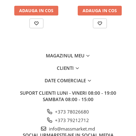
Corturi, Pavilioane
ADAUGA IN COS
ADAUGA IN COS
Frigidere
Lanterne
Mese
Paturi
Saci de dormit, saltele, perne
Scaune
MAGAZINUL MEU
Umbrele
Vesela
CLIENTI
Imbracaminte, incaltaminte
DATE COMERCIALE
Imbracaminte
Incaltaminte
SUPORT CLIENTI
LUNI - VINERI 08:00 - 19:00
Pescuit la Fitofag
SAMBATA 08:00 - 15:00
Accesorii
+373 78026680
Monturi
+373 79212712
info@massmarket.md
SOCIAL
URMARESTE-NE IN SOCIAL MEDIA