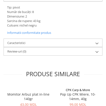
Lazi
Tip: pivot
Număr de bucăți: 8
Huse
Dimensiune: 2
Penare
Sarcina de rupere: 43 kg
Altele
Culoare: nichel negru
Rucsac
Informatii conformitate produs
Accesorii conexe pescuit
Caracteristici
Cântare
Instrumente
Review-uri
(0)
Ochelari
Barci, sonare
Accesorii pentru barci
PRODUSE SIMILARE
Barci
Sonare
Camping pescuit
CPK Carp & More
Momitor Arbuz plat in-line
Pop Up CPK Miere, 10-
Accesorii
140gr
14mm, 40g
Aragazuri, incalzitoare
43,00 MDL
99,00 MDL