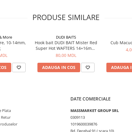
PRODUSE SIMILARE
 & More
DUDI BAITS
re, 10-14mm,
Hook bait DUDI BAIT Mister Red
Cub Macu
g
Super Hot WAFTERS 14+16mm,
4,
100g
 MDL
80,00 MDL
COS
ADAUGA IN COS
ADAUGA I
DATE COMERCIALE
 Plata
MASSMARKET GROUP SRL
e Retur
0309113
Produselor
1019600039876
Bd. Decebal 91 ( scara 10)