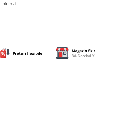
informatii
Magazin fizic
Preturi flexibile
Bd. Decebal 91