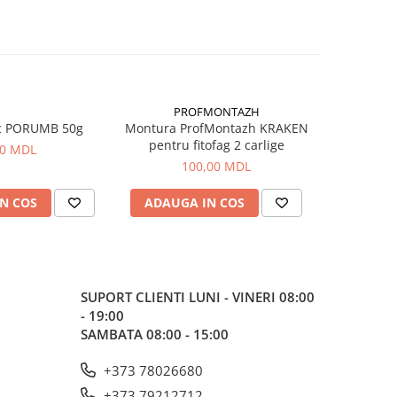
PROFMONTAZH
c PORUMB 50g
Montura ProfMontazh KRAKEN
Aluna Ti
pentru fitofag 2 carlige
00 MDL
100,00 MDL
N COS
ADAUGA IN COS
ADAUG
SUPORT CLIENTI
LUNI - VINERI 08:00
- 19:00
SAMBATA 08:00 - 15:00
+373 78026680
+373 79212712