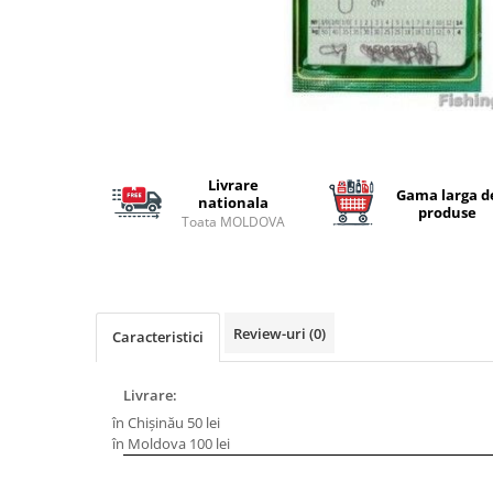
Lansete Feeder, Stationar, Pluta
Mulinete Feeder, Stationar, Pluta
Fire feeder, stationar
Plute si Indicatoare
Platforme feeder, suporturi,
tripoduri
Plumbi, cosulete, momitoare
Livrare
Gama larga d
Carlige Feeder, Stationar
nationala
produse
Toata MOLDOVA
Mincioguri si juvelnice
Accesorii monturi
Genti, huse, galeti
Accesorii si instrumente
Review-uri
(0)
Caracteristici
Nada, momeala, aditivi
Pescuit la rapitor
Livrare:
Lansete la rapitor
în Chișinău 50 lei
Mulinete la rapitor
în Moldova 100 lei
Fire rapitor