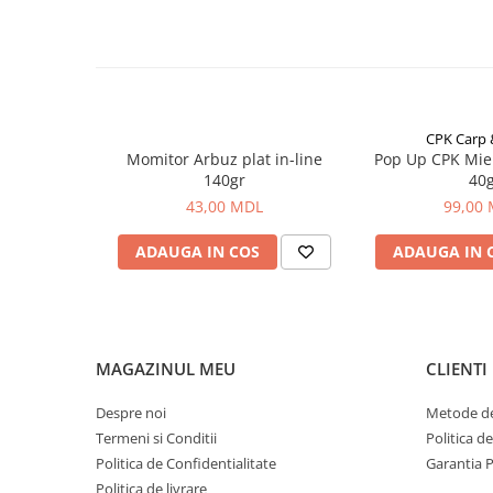
Carlige la rapitor
Greutati la rapitor
Naluci
Accesorii rapitor
Monturi rapitor
CPK Carp
Forfaci la rapitor
Momitor Arbuz plat in-line
Pop Up CPK Mie
Momeli la rapitor
140gr
40
Nada si momeala
43,00 MDL
99,00
Nada
ADAUGA IN COS
ADAUGA IN 
Pelete
Boiles
Wafters
Pop-up
MAGAZINUL MEU
CLIENTI
Momeala artificiala
Seminte si mix de seminte
Despre noi
Metode de
Aditivi, arome, dipuri
Termeni si Conditii
Politica d
Pescuit la copca
Politica de Confidentialitate
Garantia 
Politica de livrare