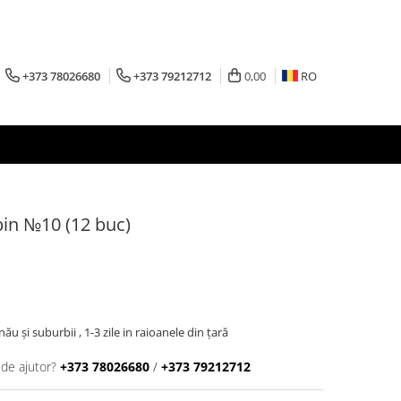
+373 78026680
+373 79212712
0,00
RO
bin №10 (12 buc)
inău şi suburbii , 1-3 zile in raioanele din țară
 de ajutor?
+373 78026680
/
+373 79212712