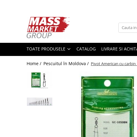
Toate Produsele
Pescuitul în Moldova
Pescuit la crap
TOATE PRODUSELE
CATALOG
LIVRARE SI ACHI
Lansete la crap
Mulinete la crap
Home /
Pescuitul în Moldova /
Pivot American cu carbin
Fire Crap
Plumbi, momitoare
Protectie, pastrare
Accesorii nadire, sondare
Accesorii, monturi crap
Rod Pod, picheti, suporti
Carlige crap
Avertizoare si swingere
Pescuit Feeder, Stationar, Pluta