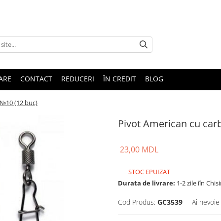
TARE
CONTACT
REDUCERI
ÎN CREDIT
BLOG
 №10 (12 buc)
Pivot American cu car
23,00 MDL
STOC EPUIZAT
Durata de livrare:
1-2 zile iîn Chis
Cod Produs:
GC3539
Ai nevoie