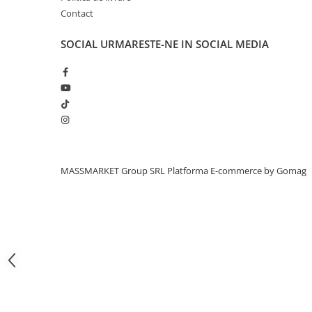
Bagajerie pescuit
Contact
Genti
Lazi
SOCIAL
URMARESTE-NE IN SOCIAL MEDIA
Huse
Penare
Altele
Rucsac
Accesorii conexe pescuit
Cântare
MASSMARKET Group SRL
Platforma E-commerce by Gomag
Instrumente
Ochelari
Barci, sonare
Accesorii pentru barci
Barci
Sonare
Camping pescuit
Accesorii