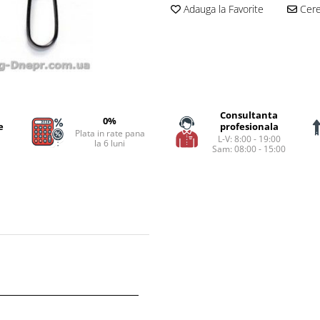
Adauga la Favorite
Cere 
Consultanta
0%
e
profesionala
Plata in rate pana
L-V: 8:00 - 19:00
la 6 luni
Sam: 08:00 - 15:00