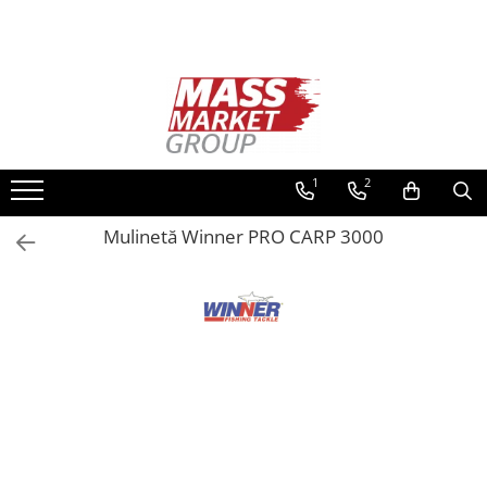
Toate Produsele
Pescuitul în Moldova
Pescuit la crap
Lansete la crap
1
2
Mulinete la crap
Mulinetă Winner PRO CARP 3000
Fire Crap
Plumbi, momitoare
Protectie, pastrare
Accesorii nadire, sondare
Accesorii, monturi crap
Rod Pod, picheti, suporti
Carlige crap
Avertizoare si swingere
Pescuit Feeder, Stationar, Pluta