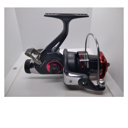
Lansete Feeder, Stationar, Pluta
Mulinete Feeder, Stationar, Pluta
Fire feeder, stationar
Plute si Indicatoare
Platforme feeder, suporturi,
tripoduri
Plumbi, cosulete, momitoare
Carlige Feeder, Stationar
Mincioguri si juvelnice
Accesorii monturi
Genti, huse, galeti
Accesorii si instrumente
Nada, momeala, aditivi
Pescuit la rapitor
Lansete la rapitor
Mulinete la rapitor
Fire rapitor