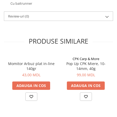
Cu baitrunner
Aragazuri, incalzitoare
Corturi, Pavilioane
Review-uri
(0)
Frigidere
Lanterne
Mese
Paturi
PRODUSE SIMILARE
Saci de dormit, saltele, perne
Scaune
CPK Carp & More
Umbrele
Momitor Arbuz plat in-line
Pop Up CPK Miere, 10-
Vesela
140gr
14mm, 40g
Imbracaminte, incaltaminte
43,00 MDL
99,00 MDL
Imbracaminte
ADAUGA IN COS
ADAUGA IN COS
Incaltaminte
Pescuit la Fitofag
Accesorii
Monturi
Pentru vinatori