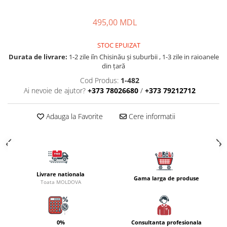
Carlige la rapitor
Greutati la rapitor
495,00 MDL
Naluci
Accesorii rapitor
STOC EPUIZAT
Monturi rapitor
Durata de livrare:
1-2 zile iîn Chisinău şi suburbii , 1-3 zile in raioanele
Forfaci la rapitor
din țară
Momeli la rapitor
Cod Produs:
1-482
Ai nevoie de ajutor?
+373 78026680
/
+373 79212712
Nada si momeala
Nada
Adauga la Favorite
Cere informatii
Pelete
Boiles
Wafters
Pop-up
Momeala artificiala
Livrare nationala
Gama larga de produse
Toata MOLDOVA
Seminte si mix de seminte
Aditivi, arome, dipuri
Pescuit la copca
0%
Consultanta profesionala