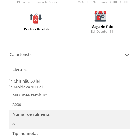
Bagajerie pescuit
Plata in rate pana la 6 luni
L-V: 8:00 - 19:00 Sam: 08:00 - 15:00
Genti
Lazi
Huse
Magazin fizic
Preturi flexibile
Bd. Decebal 91
Penare
Altele
Rucsac
Caracteristici
Accesorii conexe pescuit
Cântare
Livrare:
Instrumente
în Chișinău 50 lei
Ochelari
în Moldova 100 lei
Barci, sonare
Marimea tambur:
Accesorii pentru barci
3000
Barci
Numar de rulmenti:
Sonare
8+1
Camping pescuit
Tip mulineta:
Accesorii