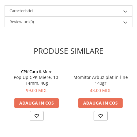
Aragazuri, incalzitoare
Caracteristici
Corturi, Pavilioane
Frigidere
Review-uri
(0)
Lanterne
Mese
Paturi
PRODUSE SIMILARE
Saci de dormit, saltele, perne
Scaune
Umbrele
CPK Carp & More
Vesela
Pop Up CPK Miere, 10-
Momitor Arbuz plat in-line
14mm, 40g
140gr
Imbracaminte, incaltaminte
99,00 MDL
43,00 MDL
Imbracaminte
Incaltaminte
ADAUGA IN COS
ADAUGA IN COS
Pescuit la Fitofag
Accesorii
Monturi
Pentru vinatori