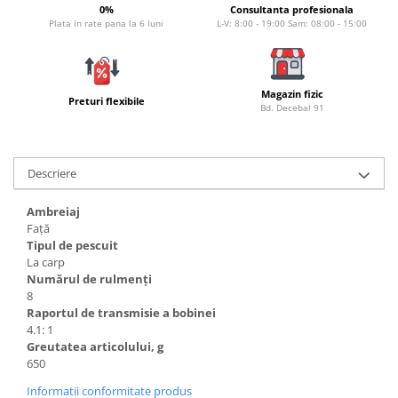
Bagajerie pescuit
0%
Consultanta profesionala
Plata in rate pana la 6 luni
L-V: 8:00 - 19:00 Sam: 08:00 - 15:00
Genti
Lazi
Huse
Magazin fizic
Penare
Preturi flexibile
Bd. Decebal 91
Altele
Rucsac
Accesorii conexe pescuit
Descriere
Cântare
Ambreiaj
Instrumente
Față
Ochelari
Tipul de pescuit
La carp
Barci, sonare
Numărul de rulmenți
Accesorii pentru barci
8
Raportul de transmisie a bobinei
Barci
4.1: 1
Sonare
Greutatea articolului, g
Camping pescuit
650
Accesorii
Informatii conformitate produs