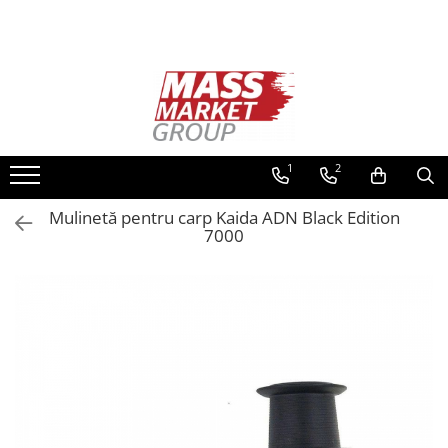
Toate Produsele
Pescuitul în Moldova
Pescuit la crap
Lansete la crap
1
2
Mulinete la crap
Mulinetă pentru carp Kaida ADN Black Edition
Fire Crap
7000
Plumbi, momitoare
Protectie, pastrare
Accesorii nadire, sondare
Accesorii, monturi crap
Rod Pod, picheti, suporti
Carlige crap
Avertizoare si swingere
Pescuit Feeder, Stationar, Pluta