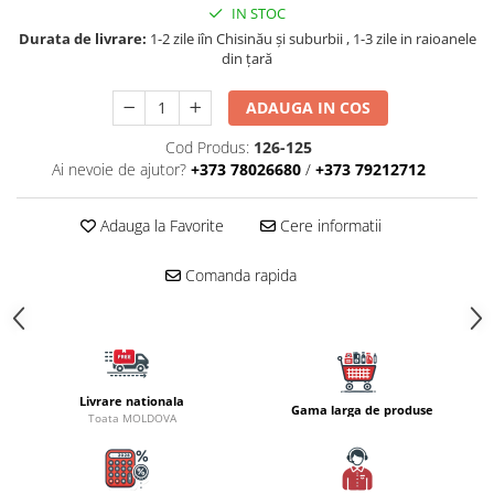
Carlige la rapitor
IN STOC
Greutati la rapitor
Durata de livrare:
1-2 zile iîn Chisinău şi suburbii , 1-3 zile in raioanele
Naluci
din țară
Accesorii rapitor
ADAUGA IN COS
Monturi rapitor
Forfaci la rapitor
Cod Produs:
126-125
Ai nevoie de ajutor?
+373 78026680
/
+373 79212712
Momeli la rapitor
Nada si momeala
Adauga la Favorite
Cere informatii
Nada
Pelete
Comanda rapida
Boiles
Wafters
Pop-up
Momeala artificiala
Livrare nationala
Seminte si mix de seminte
Gama larga de produse
Toata MOLDOVA
Aditivi, arome, dipuri
Pescuit la copca