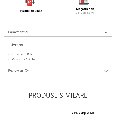
Bagajerie pescuit
Genti
Magazin fizic
Preturi flexibile
Bd. Decebal 91
Lazi
Huse
Penare
Caracteristici
Altele
Rucsac
Livrare:
Accesorii conexe pescuit
în Chișinău 50 lei
Cântare
în Moldova 100 lei
Instrumente
Review-uri
(0)
Ochelari
Barci, sonare
Accesorii pentru barci
Barci
PRODUSE SIMILARE
Sonare
Camping pescuit
CPK Carp & More
Accesorii