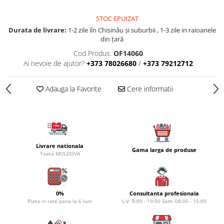
Carlige la rapitor
Greutati la rapitor
STOC EPUIZAT
Naluci
Durata de livrare:
1-2 zile iîn Chisinău şi suburbii , 1-3 zile in raioanele
Accesorii rapitor
din țară
Monturi rapitor
Cod Produs:
OF14060
Ai nevoie de ajutor?
+373 78026680
/
+373 79212712
Forfaci la rapitor
Momeli la rapitor
Adauga la Favorite
Cere informatii
Nada si momeala
Nada
Pelete
Boiles
Wafters
Livrare nationala
Gama larga de produse
Toata MOLDOVA
Pop-up
Momeala artificiala
Seminte si mix de seminte
0%
Consultanta profesionala
Aditivi, arome, dipuri
Plata in rate pana la 6 luni
L-V: 8:00 - 19:00 Sam: 08:00 - 15:00
Pescuit la copca