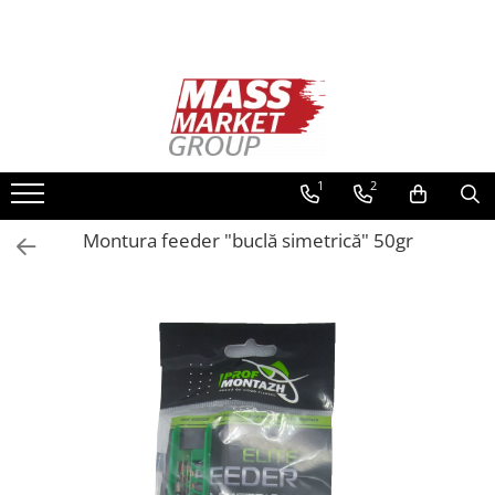
Toate Produsele
Pescuitul în Moldova
Pescuit la crap
Lansete la crap
1
2
Mulinete la crap
Montura feeder "buclă simetrică" 50gr
Fire Crap
Plumbi, momitoare
Protectie, pastrare
Accesorii nadire, sondare
Accesorii, monturi crap
Rod Pod, picheti, suporti
Carlige crap
Avertizoare si swingere
Pescuit Feeder, Stationar, Pluta