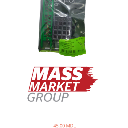
Lansete Feeder, Stationar, Pluta
Mulinete Feeder, Stationar, Pluta
Fire feeder, stationar
Plute si Indicatoare
Platforme feeder, suporturi,
tripoduri
Plumbi, cosulete, momitoare
Carlige Feeder, Stationar
Mincioguri si juvelnice
Accesorii monturi
Genti, huse, galeti
Accesorii si instrumente
Nada, momeala, aditivi
Pescuit la rapitor
Lansete la rapitor
Mulinete la rapitor
Fire rapitor
45,00 MDL