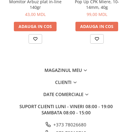
Momitor Arbuz plat in-line
Pop Up CPK Miere, 10-
Aragazuri, incalzitoare
140gr
14mm, 40g
Corturi, Pavilioane
43,00 MDL
99,00 MDL
Frigidere
ADAUGA IN COS
ADAUGA IN COS
Lanterne
Mese
Paturi
Saci de dormit, saltele, perne
Scaune
Umbrele
MAGAZINUL MEU
Vesela
Imbracaminte, incaltaminte
CLIENTI
Imbracaminte
DATE COMERCIALE
Incaltaminte
SUPORT CLIENTI
LUNI - VINERI 08:00 - 19:00
Pescuit la Fitofag
SAMBATA 08:00 - 15:00
Accesorii
Monturi
+373 78026680
Pentru vinatori