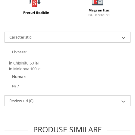
Bagajerie pescuit
Genti
Magazin fizic
Preturi flexibile
Bd. Decebal 91
Lazi
Huse
Penare
Caracteristici
Altele
Rucsac
Livrare:
Accesorii conexe pescuit
în Chișinău 50 lei
Cântare
în Moldova 100 lei
Instrumente
Numar:
Ochelari
№ 7
Barci, sonare
Accesorii pentru barci
Review-uri
(0)
Barci
Sonare
Camping pescuit
PRODUSE SIMILARE
Accesorii