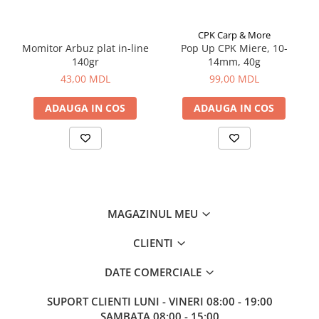
Aragazuri, incalzitoare
Corturi, Pavilioane
CPK Carp & More
Momitor Arbuz plat in-line
Pop Up CPK Miere, 10-
Frigidere
140gr
14mm, 40g
Lanterne
43,00 MDL
99,00 MDL
Mese
Paturi
ADAUGA IN COS
ADAUGA IN COS
Saci de dormit, saltele, perne
Scaune
Umbrele
Vesela
Imbracaminte, incaltaminte
MAGAZINUL MEU
Imbracaminte
Incaltaminte
CLIENTI
Pescuit la Fitofag
DATE COMERCIALE
Accesorii
Monturi
SUPORT CLIENTI
LUNI - VINERI 08:00 - 19:00
SAMBATA 08:00 - 15:00
Pentru vinatori