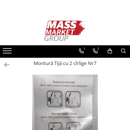
Toate Produsele
Pescuitul în Moldova
Pescuit la crap
Lansete la crap
1
2
Mulinete la crap
Montură Tijă cu 2 cîrlige Nr7
Fire Crap
Plumbi, momitoare
Protectie, pastrare
Accesorii nadire, sondare
Accesorii, monturi crap
Rod Pod, picheti, suporti
Carlige crap
Avertizoare si swingere
Pescuit Feeder, Stationar, Pluta