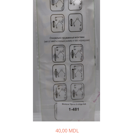
Lansete Feeder, Stationar, Pluta
Mulinete Feeder, Stationar, Pluta
Fire feeder, stationar
Plute si Indicatoare
Platforme feeder, suporturi,
tripoduri
Plumbi, cosulete, momitoare
Carlige Feeder, Stationar
Mincioguri si juvelnice
Accesorii monturi
Genti, huse, galeti
Accesorii si instrumente
Nada, momeala, aditivi
Pescuit la rapitor
Lansete la rapitor
Mulinete la rapitor
Fire rapitor
40,00 MDL