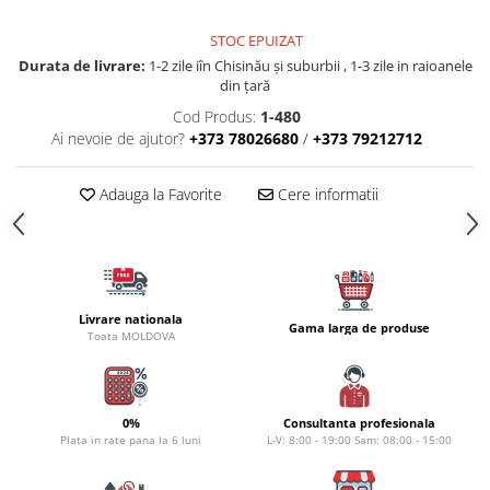
Carlige la rapitor
Greutati la rapitor
STOC EPUIZAT
Naluci
Durata de livrare:
1-2 zile iîn Chisinău şi suburbii , 1-3 zile in raioanele
Accesorii rapitor
din țară
Monturi rapitor
Cod Produs:
1-480
Ai nevoie de ajutor?
+373 78026680
/
+373 79212712
Forfaci la rapitor
Momeli la rapitor
Adauga la Favorite
Cere informatii
Nada si momeala
Nada
Pelete
Boiles
Wafters
Livrare nationala
Gama larga de produse
Toata MOLDOVA
Pop-up
Momeala artificiala
Seminte si mix de seminte
0%
Consultanta profesionala
Aditivi, arome, dipuri
Plata in rate pana la 6 luni
L-V: 8:00 - 19:00 Sam: 08:00 - 15:00
Pescuit la copca