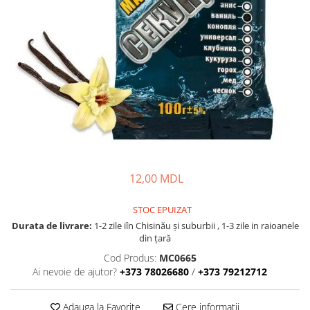
Fire feeder, stationar
Plute si Indicatoare
Platforme feeder, suporturi,
tripoduri
Plumbi, cosulete, momitoare
Carlige Feeder, Stationar
Mincioguri si juvelnice
Accesorii monturi
Genti, huse, galeti
Accesorii si instrumente
12,00 MDL
Nada, momeala, aditivi
Pescuit la rapitor
STOC EPUIZAT
Durata de livrare:
1-2 zile iîn Chisinău şi suburbii , 1-3 zile in raioanele
Lansete la rapitor
din țară
Mulinete la rapitor
Cod Produs:
MC0665
Fire rapitor
Ai nevoie de ajutor?
+373 78026680
/
+373 79212712
Carlige la rapitor
Greutati la rapitor
Adauga la Favorite
Cere informatii