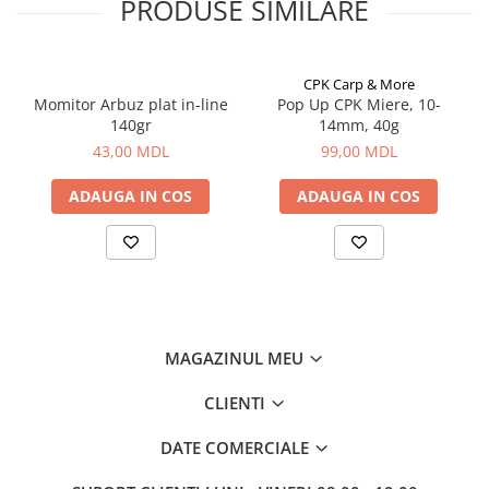
PRODUSE SIMILARE
Corturi, Pavilioane
- Pigmenți
Frigidere
- Arome
Lanterne
CPK Carp & More
Mese
Momitor Arbuz plat in-line
Pop Up CPK Miere, 10-
Paturi
140gr
14mm, 40g
Saci de dormit, saltele, perne
43,00 MDL
99,00 MDL
Scaune
ADAUGA IN COS
ADAUGA IN COS
Umbrele
Vesela
Imbracaminte, incaltaminte
Imbracaminte
Incaltaminte
Pescuit la Fitofag
MAGAZINUL MEU
Accesorii
CLIENTI
Monturi
DATE COMERCIALE