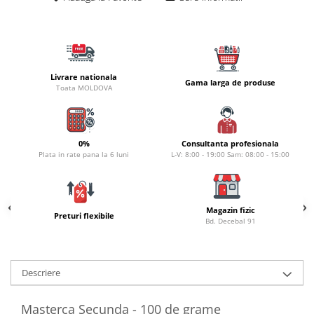
Naluci
Accesorii rapitor
Monturi rapitor
Forfaci la rapitor
Livrare nationala
Gama larga de produse
Momeli la rapitor
Toata MOLDOVA
Nada si momeala
Nada
Pelete
0%
Consultanta profesionala
Plata in rate pana la 6 luni
L-V: 8:00 - 19:00 Sam: 08:00 - 15:00
Boiles
Wafters
Pop-up
Magazin fizic
Momeala artificiala
Preturi flexibile
Bd. Decebal 91
Seminte si mix de seminte
Aditivi, arome, dipuri
Pescuit la copca
Descriere
Bagajerie pescuit
Masterca Secunda - 100 de grame
Genti