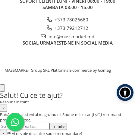
SUPORT CLIENTI
LUNI - VINERI 08:00 - 19:00
SAMBATA 08:00 - 15:00
+373 78026680
+373 79212712
info@massmarket.md
SOCIAL
URMARESTE-NE IN SOCIAL MEDIA
MASSMARKET Group SRL
Platforma E-commerce by Gomag
Salut! Cu ce te ajut?
Răspuns instant
×
Bună! Sunt asistentul magazinului. Spune-mi ce cauți și îți recomand
produse din stoc.
Trimite
×
👋 Ai nevoie de ajutor sau o recomandare?