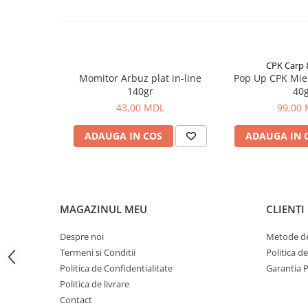
Bagajerie pescuit
Genti
Lazi
Huse
CPK Carp
Penare
Momitor Arbuz plat in-line
Pop Up CPK Mie
140gr
40
Altele
43,00 MDL
99,00
Rucsac
Accesorii conexe pescuit
ADAUGA IN COS
ADAUGA IN 
Cântare
Instrumente
Ochelari
Barci, sonare
MAGAZINUL MEU
CLIENTI
Accesorii pentru barci
Despre noi
Metode de
Barci
Termeni si Conditii
Politica d
Sonare
Politica de Confidentialitate
Garantia 
Camping pescuit
Politica de livrare
Contact
Accesorii