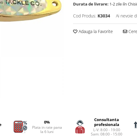
Durata de livrare:
1-2 zile iîn Chis
Cod Produs:
K3034
Ai nevoie d
Adauga la Favorite
Cere 
Consultanta
0%
e
profesionala
Plata in rate pana
L-V: 8:00 - 19:00
la 6 luni
Sam: 08:00 - 15:00