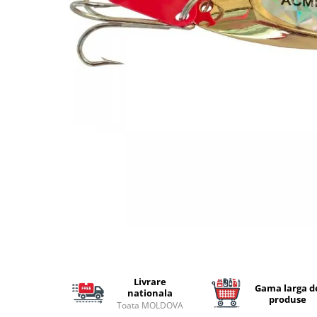
Lansete Feeder, Stationar, Pluta
Mulinete Feeder, Stationar, Pluta
Fire feeder, stationar
Plute si Indicatoare
Platforme feeder, suporturi,
tripoduri
Plumbi, cosulete, momitoare
Carlige Feeder, Stationar
Mincioguri si juvelnice
Accesorii monturi
Genti, huse, galeti
Accesorii si instrumente
Nada, momeala, aditivi
Pescuit la rapitor
Lansete la rapitor
Mulinete la rapitor
Livrare
Gama larga d
nationala
Fire rapitor
produse
Toata MOLDOVA