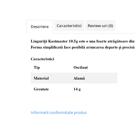
Carlige la rapitor
Greutati la rapitor
Naluci
Accesorii rapitor
Caracteristici
Review-uri
(0)
Descriere
Monturi rapitor
Forfaci la rapitor
Linguriță Kastmaster 10.5g este o una foarte atrăgătoare din
Forma simplificată face posibilă aruncarea departe și precisă
Momeli la rapitor
Nada si momeala
Caracteristici
Nada
Tip
Oscilant
Pelete
Material
Alamă
Boiles
Wafters
Greutate
14 g
Pop-up
Momeala artificiala
Seminte si mix de seminte
Informatii conformitate produs
Aditivi, arome, dipuri
Pescuit la copca