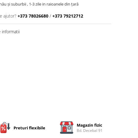
inău şi suburbii , 1-3 zile in raioanele din țară
e ajutor?
+373 78026680
/
+373 79212712
informatii
Magazin fizic
Preturi flexibile
Bd. Decebal 91