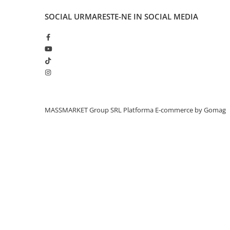
Aragazuri, incalzitoare
SOCIAL
URMARESTE-NE IN SOCIAL MEDIA
Corturi, Pavilioane
Frigidere
Lanterne
Mese
Paturi
Saci de dormit, saltele, perne
Scaune
MASSMARKET Group SRL
Platforma E-commerce by Gomag
Umbrele
Vesela
Imbracaminte, incaltaminte
Imbracaminte
Incaltaminte
Pescuit la Fitofag
Accesorii
Monturi
Pentru vinatori