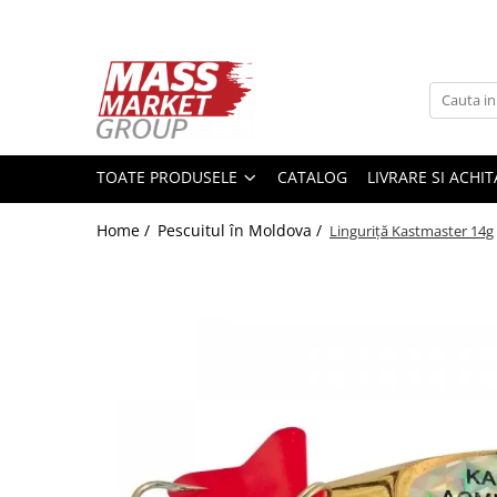
Toate Produsele
Pescuitul în Moldova
Pescuit la crap
TOATE PRODUSELE
CATALOG
LIVRARE SI ACHI
Lansete la crap
Mulinete la crap
Home /
Pescuitul în Moldova /
Linguriță Kastmaster 14g
Fire Crap
Plumbi, momitoare
Protectie, pastrare
Accesorii nadire, sondare
Accesorii, monturi crap
Rod Pod, picheti, suporti
Carlige crap
Avertizoare si swingere
Pescuit Feeder, Stationar, Pluta