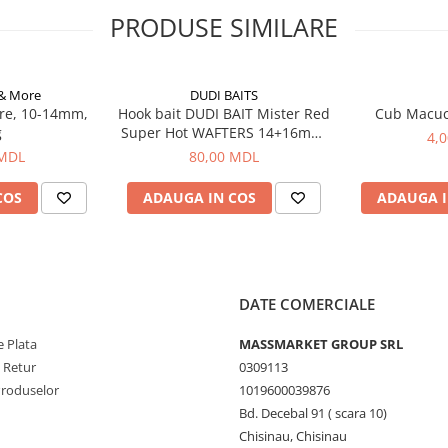
PRODUSE SIMILARE
 & More
DUDI BAITS
re, 10-14mm,
Hook bait DUDI BAIT Mister Red
Cub Macu
g
Super Hot WAFTERS 14+16mm,
4,
100g
 MDL
80,00 MDL
COS
ADAUGA IN COS
ADAUGA I
DATE COMERCIALE
 Plata
MASSMARKET GROUP SRL
e Retur
0309113
Produselor
1019600039876
Bd. Decebal 91 ( scara 10)
Chisinau, Chisinau