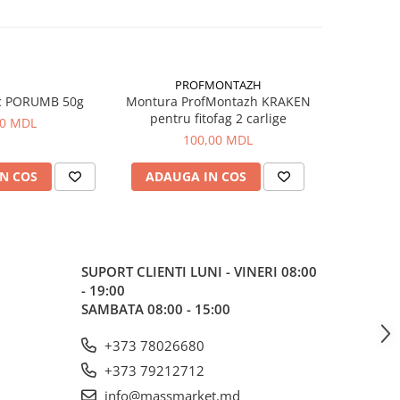
PROFMONTAZH
c PORUMB 50g
Montura ProfMontazh KRAKEN
Aluna Ti
pentru fitofag 2 carlige
00 MDL
100,00 MDL
N COS
ADAUGA IN COS
ADAUG
SUPORT CLIENTI
LUNI - VINERI 08:00
- 19:00
SAMBATA 08:00 - 15:00
+373 78026680
+373 79212712
info@massmarket.md