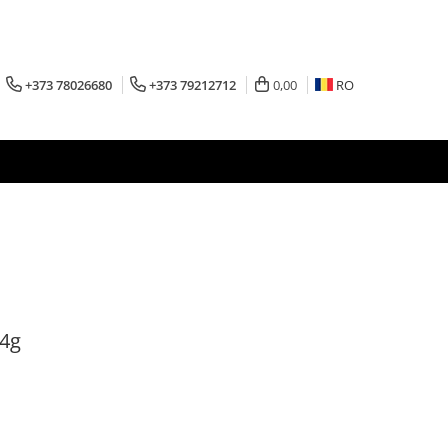
+373 78026680
+373 79212712
0,00
RO
14g